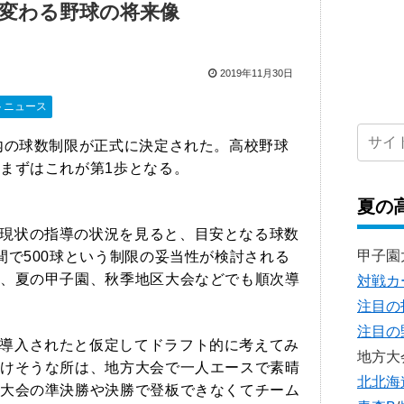
変わる野球の将来像
2019年11月30日
トニュース
以内の球数制限が正式に決定された。高校野球
まずはこれが第1歩となる。
夏の
現状の指導の状況を見ると、目安となる球数
甲子園
間で500球という制限の妥当性が検討される
、夏の甲子園、秋季地区大会などでも順次導
対戦カ
注目の
注目の
導入されたと仮定してドラフト的に考えてみ
地方大
けそうな所は、地方大会で一人エースで素晴
北北海
大会の準決勝や決勝で登板できなくてチーム