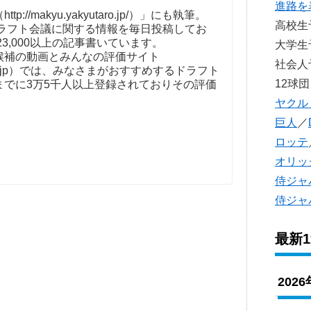
。
進路を
//makyu.yakyutaro.jp/）」にも執筆。
高校
ドラフト会議に関する情報を毎日投稿してお
23,000以上の記事書いています。
大学
補の動画とみんなの評価サイト
社会
t-kaigi.jp）では、みなさまがおすすめするドラフト
12球団
までに3万5千人以上登録されておりその評価
ヤクル
巨人
／
ロッテ
オリッ
侍ジャ
侍ジャ
最新
202