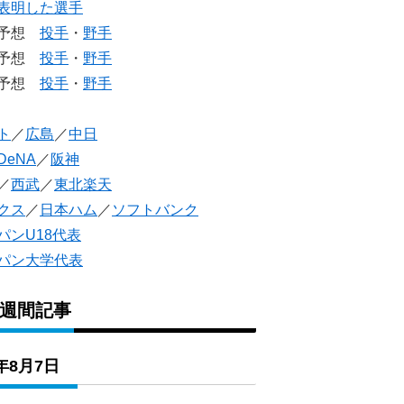
表明した選手
生予想
投手
・
野手
生予想
投手
・
野手
人予想
投手
・
野手
ト
／
広島
／
中日
DeNA
／
阪神
／
西武
／
東北楽天
クス
／
日本ハム
／
ソフトバンク
パンU18代表
パン大学代表
1週間記事
6年8月7日