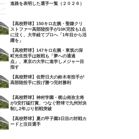
進路を表明した選手一覧（２０２６）
【高校野球】150キロ左腕・聖隷クリ
ストファー高部陸投手が10K完投も1点
に泣く、大学経てプロへ「1年目から活
躍を」
【高校野球】147キロ右腕・東筑の深
町光生投手は敗戦も「夢への通過
点」、東京の大学に進学しメジャー目
指す
【高校野球】佐野日大の鈴木有投手が
高部陸投手に投げ勝つ完封勝利
【高校野球】神村学園・梶山侑孜主将
が3安打猛打賞、つなぐ野球で九州対決
制し2年ぶり初戦突破
【高校野球】夏の甲子園3日目の対戦カ
ードと注目選手