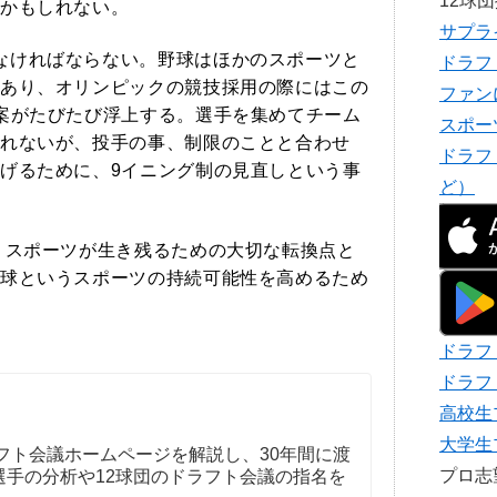
12球
かもしれない。
サプラ
なければならない。野球はほかのスポーツと
ドラフ
あり、オリンピックの競技採用の際にはこの
ファン
案がたびたび浮上する。選手を集めてチーム
スポー
れないが、投手の事、制限のことと合わせ
ドラフ
げるために、9イニング制の見直しという事
ど）
いうスポーツが生き残るための大切な転換点と
球というスポーツの持続可能性を高めるため
ドラフ
ドラフ
高校生
大学生
フト会議ホームページを解説し、30年間に渡
プロ
選手の分析や12球団のドラフト会議の指名を