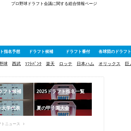
プロ野球ドラフト会議に関する総合情報ページ
ト指名予想
ドラフト候補
ドラフト番付
各球団のドラフ
野球
西武
ｿﾌﾄﾊﾞﾝｸ
楽天
ロッテ
日本ハム
オリックス
巨
ドラフト候補
2025ドラフト指名一覧
ン大学代表
夏の甲子園大会
フトニュース