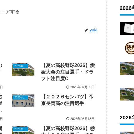
202
シェアする
yuki
の
【夏の高校野球2026】愛
2026年ドラフトニュース
7
媛大会の注目選手・ドラ
フト注目度C
1日
2026年07月05日
右
【２０２６センバツ】帝
2026年ドラフトニュース
崇
京長岡高の注目選手
失
海
202
3日
2026年03月13日
園
【夏の高校野球2026】栃
2026年ドラフトニュース