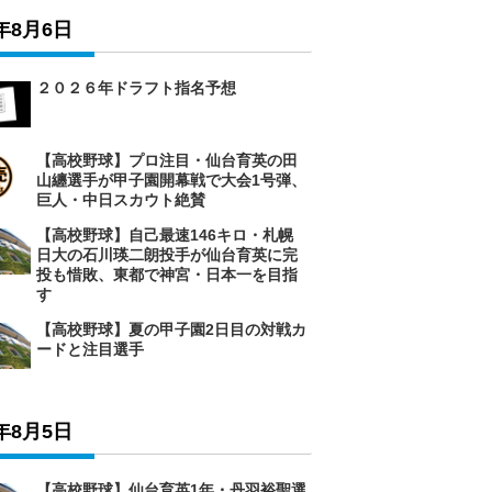
6年8月6日
２０２６年ドラフト指名予想
【高校野球】プロ注目・仙台育英の田
山纏選手が甲子園開幕戦で大会1号弾、
巨人・中日スカウト絶賛
【高校野球】自己最速146キロ・札幌
日大の石川瑛二朗投手が仙台育英に完
投も惜敗、東都で神宮・日本一を目指
す
【高校野球】夏の甲子園2日目の対戦カ
ードと注目選手
6年8月5日
【高校野球】仙台育英1年・丹羽裕聖選