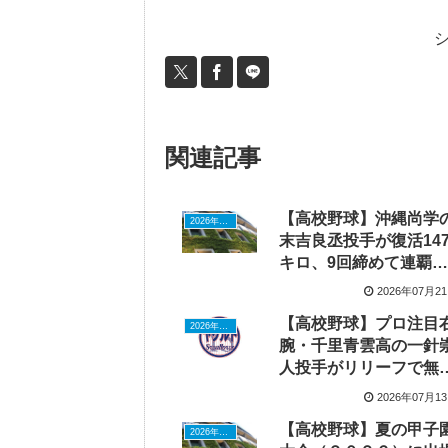
関連記事
【高校野球】沖縄尚学
2026年ドラフトニュース
末吉良丞投手が復活14
キロ、9回締めて連覇を
目指す夏の甲子園へ
2026年07月2
【高校野球】プロ注目
2026年ドラフトニュース
腕・千里青雲高の一針
人投手がリリーフで無
点、東京ヤクルト・北
2026年07月1
道日本ハムが注目
【高校野球】夏の甲子
2026年ドラフトニュース