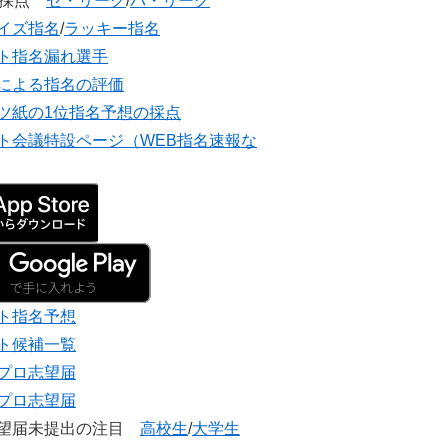
団採点
セ・リーグ
/
パ・リーグ
イズ指名
/
ラッキー指名
ト指名漏れ選手
による指名の評価
ツ紙の1位指名予想の採点
ト会議特設ページ（WEB指名速報な
ト指名予想
ト候補一覧
プロ志望届
プロ志望届
志望届未提出の注目
高校生
/
大学生