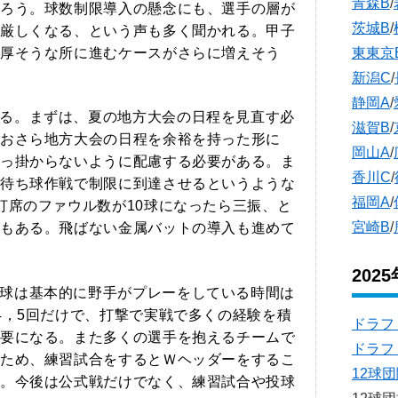
青森B
/
ろう。球数制限導入の懸念にも、選手の層が
茨城B
/
厳しくなる、という声も多く聞かれる。甲子
厚そうな所に進むケースがさらに増えそう
東東京
新潟C
/
静岡A
/
る。まずは、夏の地方大会の日程を見直す必
滋賀B
/
おさら地方大会の日程を余裕を持った形に
岡山A
/
っ掛からないように配慮する必要がある。ま
香川C
/
待ち球作戦で制限に到達させるというような
福岡A
/
打席のファウル数が10球になったら三振、と
宮崎B
/
もある。飛ばない金属バットの導入も進めて
202
球は基本的に野手がプレーをしている時間は
4，5回だけで、打撃で実戦で多くの経験を積
ドラフ
要になる。また多くの選手を抱えるチームで
ドラフ
ため、練習試合をするとＷヘッダーをするこ
12球
。今後は公式戦だけでなく、練習試合や投球