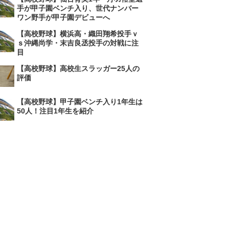
手が甲子園ベンチ入り、世代ナンバー
ワン野手が甲子園デビューへ
【高校野球】横浜高・織田翔希投手ｖ
ｓ沖縄尚学・末吉良丞投手の対戦に注
目
【高校野球】高校生スラッガー25人の
評価
【高校野球】甲子園ベンチ入り1年生は
50人！注目1年生を紹介