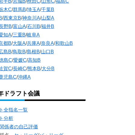
岩手B
/
宮城B
/
秋田C
/
山形C
/
福島C
栃木C
/
群馬B
/
埼玉A
/
千葉B
B
/
西東京B
/
神奈川A
/
山梨A
長野B
/
富山A
/
石川B
/
福井B
愛知A
/
三重B
/
岐阜A
京都B
/
大阪A
/
兵庫A
/
奈良A
/
和歌山B
広島B
/
鳥取B
/
島根B
/
山口B
徳島C
/
愛媛C
/
高知B
佐賀C
/
長崎C
/
熊本B
/
大分B
鹿児島C
/
沖縄A
5年ドラフト会議
ト全指名一覧
ト分析
団関係者の自己評価