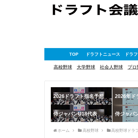
TOP
ドラフトニュース
ドラフ
高校野球
大学野球
社会人野球
プロ
2026ドラフト指名予想
2026年
侍ジャパンU18代表
侍ジャパ
ホーム
高校野球
高校野球ドラ