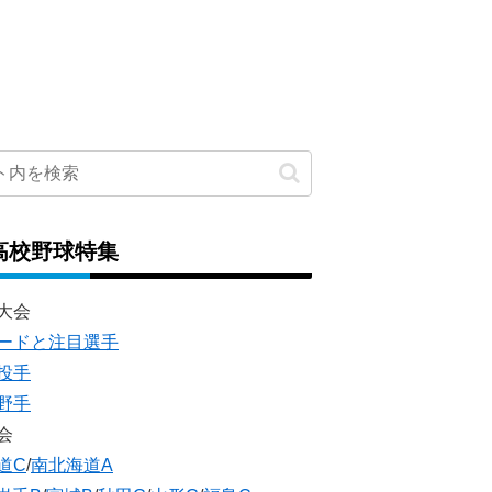
高校野球特集
大会
ードと注目選手
投手
野手
会
道C
/
南北海道A