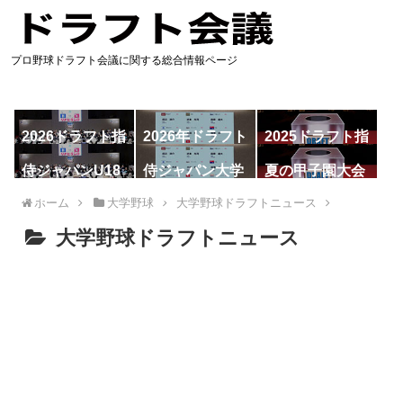
プロ野球ドラフト会議に関する総合情報ページ
2026ドラフト指
2026年ドラフト
2025ドラフト指
名予想
候補
名一覧
侍ジャパンU18
侍ジャパン大学
夏の甲子園大会
代表
代表
ホーム
大学野球
大学野球ドラフトニュース
大学野球ドラフトニュース