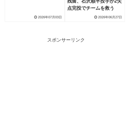
残留、石沢順平投手が2失
て「守り勝つ」、強力投
点完投でチームを救う
手陣が武器に
2026年07月03日
2026年06月27日
スポンサーリンク