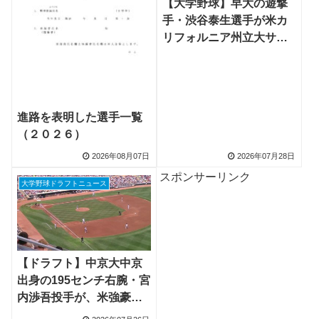
【大学野球】早大の遊撃
手・渋谷泰生選手が米カ
リフォルニア州立大サク
ラメント校へ、NCAA1部
でイーマン琉海選手と二
遊間も
進路を表明した選手一覧
（２０２６）
2026年08月07日
2026年07月28日
スポンサーリンク
大学野球ドラフトニュース
【ドラフト】中京大中京
出身の195センチ右腕・宮
内渉吾投手が、米強豪ア
ーカンソー大に進学