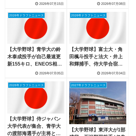
で快勝、アメリカとのリ
番で勝負、11日台湾初戦
2026年07月15日
2026年07月08日
ベンジ決勝戦へ
へ
2026年ドラフトニュース
2026年ドラフトニュース
【大学野球】青学大の鈴
【大学野球】富士大・角
木泰成投手が自己最速更
田楓斗投手と法大・井上
新155キロ、ENEOS相手
和輝捕手、侍大学合宿で
に3回無失点4Kで大学代
監督絶賛 最速153キロ右
2026年07月05日
2026年07月04日
表エースへ
腕と2年生スラッガーが台
湾へ
2026年ドラフトニュース
2027年ドラフトニュース
【大学野球】侍ジャパン
大学代表が集合、青学大
【大学野球】東洋大が1部
の渡部海選手が主将とし