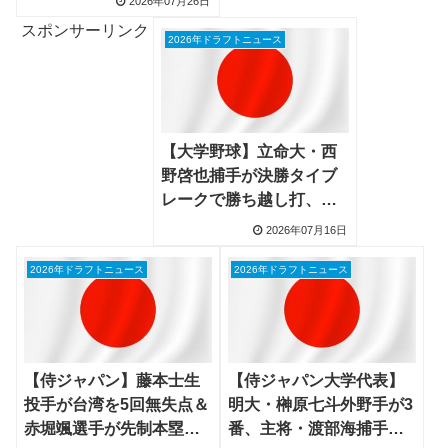
2026年07月26日
スポンサーリンク
2026年ドラフトニュース
【大学野球】立命大・西
野啓也捕手が決勝タイブ
レークで勝ち越し打、大
学日本代表がWCBC初代
2026年07月16日
王者
2026年ドラフトニュース
2026年ドラフトニュース
【侍ジャパン】藤本士生
【侍ジャパン大学代表】
投手が台湾を5回無失点＆
明大・榊原七斗外野手が3
赤堀颯選手が先制本塁打
番、主将・渡部海捕手が4