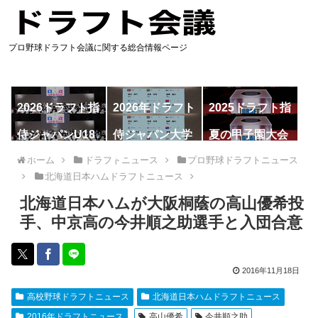
プロ野球ドラフト会議に関する総合情報ページ
2026ドラフト指
2026年ドラフト
2025ドラフト指
名予想
候補
名一覧
侍ジャパンU18
侍ジャパン大学
夏の甲子園大会
代表
代表
ホーム
ドラフトニュース
プロ野球ドラフトニュース
北海道日本ハムドラフトニュース
北海道日本ハムが大阪桐蔭の高山優希投
手、中京高の今井順之助選手と入団合意
2016年11月18日
高校野球ドラフトニュース
北海道日本ハムドラフトニュース
2016年ドラフトニュース
高山優希
今井順之助