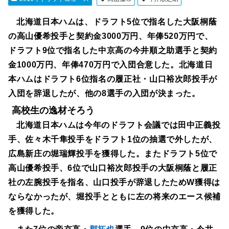
北海道日本ハムは、ドラフト5位で指名した大阪桐蔭
の高山優希投手と契約金3000万円、年俸520万円で、
ドラフト9位で指名した中京高の今井順之助選手と契約
金1000万円、年俸470万円で入団合意した。北海道日
本ハムはドラフト6位指名の履正社・山口裕次郎投手が
入団を辞退したが、他の8選手の入団が決まった。
高校生の逸材そろう
北海道日本ハムは今年のドラフト会議では田中正義投
手、佐々木千隼投手をドラフト1位の抽選で外したが、
広島新庄の堀瑞輝投手を獲得した。またドラフト5位で
高山優希投手、6位で山口裕次郎投手の大阪桐蔭と履正
社の左腕投手を指名、山口投手が辞退したためW獲得は
ならなかったが、堀投手とともに左の将来のエース候補
を獲得した。