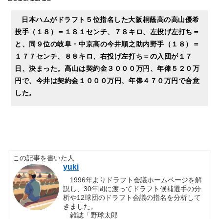
日本ハムがドラフト５位指名した大阪桐蔭高の高山優希
投手（１８）＝１８１センチ、７８キロ、左投げ左打ち＝
と、同９位の岐阜・中京高の今井順之助内野手（１８）＝
１７７センチ、８８キロ、右投げ左打ち＝の入団が１７
日、決まった。高山は契約金３０００万円、年俸５２０万
円で、今井は契約金１０００万円、年俸４７０万円で合意
した。
この記事を書いた人
yuki
1996年よりドラフト会議ホームページを解
説し、30年間に渡ってドラフト候補選手の分
析や12球団のドラフト会議の指名を分析して
きました。
雑誌「野球太郎