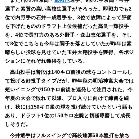
また7位の帝京高・
郡拓也
選手、9位の中京高・今井
選手と素質の高い高校生選手がそろった。即戦力でも2
位で内野手の石井一成選手を、3位で故障によって評価
を下げたもののドラフト上位候補だった高良一輝投手
を、4位で長打力のある外野手・森山恵佑選手を、そし
て8位でこちらも今年は調子を落としていたが昨年は素
晴らしい投球を見せていた玉井大翔投手を獲得、各ポジ
ションにそれぞれ獲得をしている。
高山投手は普段は140キロ前後の球をコントロールし
て投げる好投手タイプだが、昨年秋の明治神宮大会では
短いイニングで150キロ前後を連発して注目された。今
年夏の大会で敗れて以降、プロ入りに向けて練習を続
け、秋には150キロ級の球を投げ続けていたという話も
あり、ドラフト1位の150キロ左腕と切磋琢磨して成長
しそうだ。
今井選手はフルスイングで高校通算68本塁打を放ち