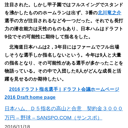
注目された。しかし甲子園ではフルスイングでスタンド
を沸かしたもののホームランは出ず、3番の
北川竜之介
選手の方が注目されるなど今一つだった。それでも長打
力の潜在能力は天性のものもあり、日本ハムはドラフト
9位でその可能性に期待して指名をした。
北海道日本ハムは2，3年目にはファームでフル出場
しそうな選手しか指名しないという。今年は9人と大量
の指名となり、その可能性がある選手が多かったことを
物語っている。その中で入団した8人がどんな成長と活
躍を見せるのか期待したい。
2016ドラフト指名選手 | ドラフト会議ホームページ
2016 Draft home page
日本ハム、Ｄ５指名の高山と合意 契約金３０００
万円 – 野球 – SANSPO.COM（サンスポ）
2016/11/18