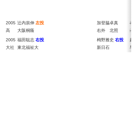
2005
辻内祟伸
左投
加登脇卓真
福
——
高
大阪桐蔭
右外 北照
済
2005
福田聡志
右投
栂野雅史
右投
越
大社
東北福祉大
新日石
早