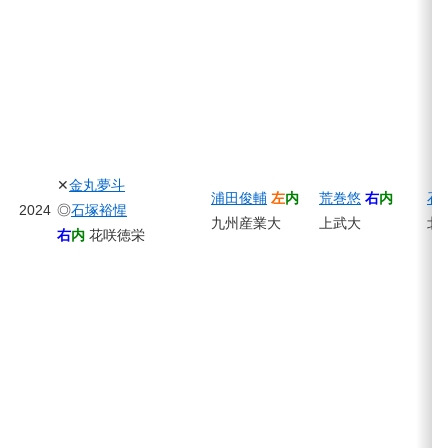
✕
金丸夢斗
浦田俊輔
左
内
荒巻悠
右
内
石
2024
◎
石塚裕惺
九州産業大
上武大
北
右
内
花咲徳栄