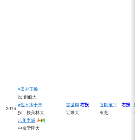
×田中正義
投 創価大
×佐々木千隼
畠世周
右投
谷岡竜平
右投
池
2016
投 桜美林大
近畿大
東芝
ヤ
吉川尚輝
左
内
中京学院大