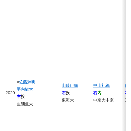
×
佐藤輝明
山崎伊織
中山礼都
伊
平内龍太
2020
右
投
右
内
右
右
投
東海大
中京大中京
三
亜細亜大