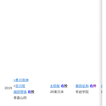
×奥川恭伸
×
宮川哲
太田龍
右
投
菊田拡和
右
外
井
2019
堀田賢慎
右
投
JR東日本
常総学院
前
青森山田