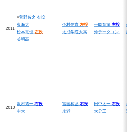
×
菅野智之 右投
東海大
今村信貴
左投
一岡竜司
右投
高
2011
松本竜也
左投
太成学院大高
沖データコン
國
英明高
沢村拓一
右投
宮国椋丞
右投
田中太一
右投
小
2010
中大
糸満
大分工
天