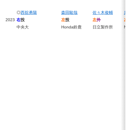
◎
西舘勇陽
森田駿哉
佐々木俊輔
泉
2023
右
投
左
投
左
外
左
中央大
Honda鈴鹿
日立製作所
N