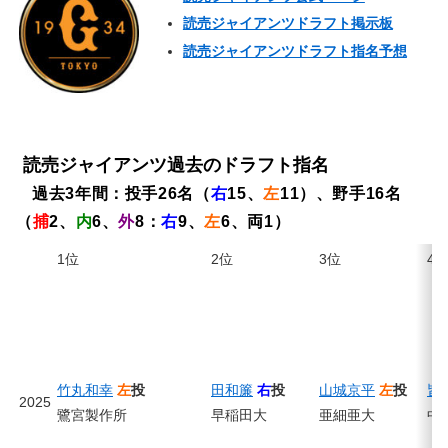
読売ジャイアンツドラフト掲示板
読売ジャイアンツドラフト指名予想
読売ジャイアンツ過去のドラフト指名
過去3年間：投手26名（
右
15
、
左
11
）、野手16名
（
捕
2、
内
6、
外
8：
右
9、
左
6、両1）
1位
2位
3位
4
竹丸和幸
左
投
田和簾
右
投
山城京平
左
投
皆
2025
鷺宮製作所
早稲田大
亜細亜大
中