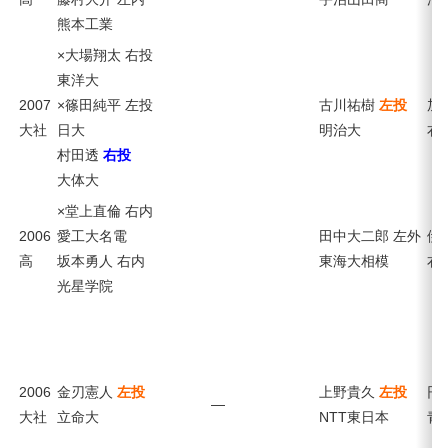
熊本工業
×大場翔太 右投
東洋大
2007
×篠田純平 左投
古川祐樹
左投
加
大社
日大
明治大
右
村田透
右投
大体大
×堂上直倫 右内
2006
愛工大名電
田中大二郎 左外
伊
高
坂本勇人 右内
東海大相模
右
光星学院
2006
金刃憲人
左投
上野貴久
左投
円
—
大社
立命大
NTT東日本
青