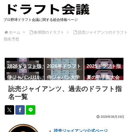
プロ野球ドラフト会議に関する総合情報ページ
ホーム
各球団のドラフト
読売ジャイアンツのドラフト
指名予想
2026ドラフト指
2026年ドラフト
2025ドラフト指
名予想
候補
名一覧
侍ジャパンU18
侍ジャパン大学
夏の甲子園大会
代表
代表
読売ジャイアンツ、過去のドラフト指
名一覧
2026年06月19日
読売ジャイアンツ公式ページ