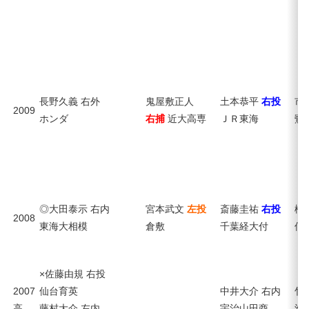
長野久義 右外
鬼屋敷正人
土本恭平
右投
市
2009
ホンダ
右捕
近大高専
ＪＲ東海
鷺
◎大田泰示 右内
宮本武文
左投
斎藤圭祐
右投
橋
2008
東海大相模
倉敷
千葉経大付
仙
×佐藤由規 右投
2007
仙台育英
中井大介 右内
竹
高
藤村大介 左内
宇治山田商
滑