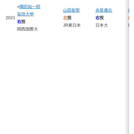
×
隅田知一郎
山田龍聖
赤星優志
石
翁田大勢
2021
左
投
右
投
左
右
投
JR東日本
日本大
東
関西国際大