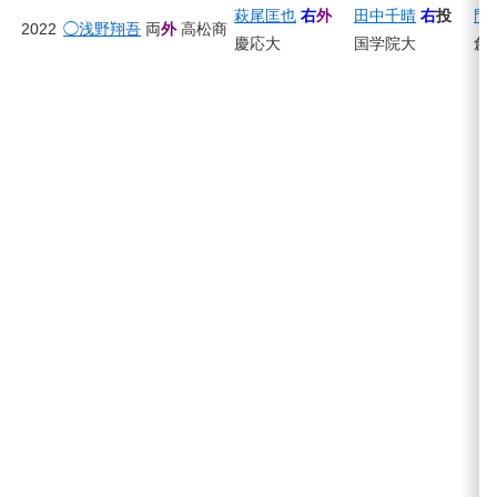
萩尾匡也
右
外
田中千晴
右
投
門
2022
◯浅野翔吾
両
外
高松商
慶応大
国学院大
創