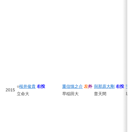
○
桜井俊貴
右投
重信慎之介
左
外
與那原大剛
右投
宇
2015
立命大
早稲田大
普天間
城