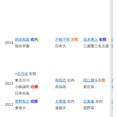
岡本和真
右
内
戸根千明
左投
高木勇人
右投
田
2014
智弁学園
日本大
三菱重工名古屋
国
×
石川歩
右投
東京ガス
和田恋
右内
田口麗斗
左投
奥
2013
小林誠司
右捕
高知高
新庄高
日
日本生命
菅野智之
右投
大累進
右内
辻東倫
左内
公
2012
東海大
道都大
菰野高
大