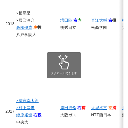
×根尾昂
×辰己涼介
増田陸
右
内
直江大輔
右
投
横
2018
高橋優貴
左
投
明秀日立
松商学園
大
八戸学院大
スクロールできます
×清宮幸太郎
×村上宗隆
岸田行倫
右
捕
大城卓三
左
捕
北
2017
鍬原拓也
右投
大阪ガス
NTT西日本
亜
中央大