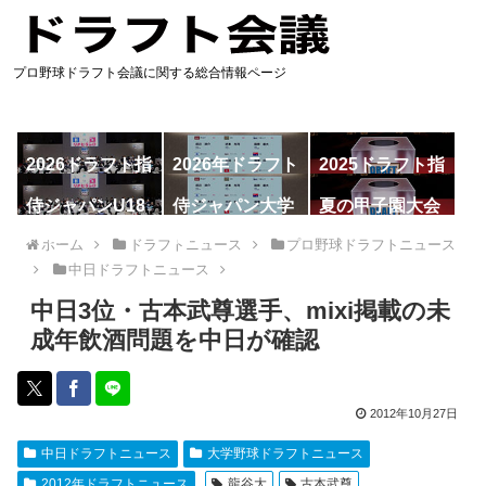
プロ野球ドラフト会議に関する総合情報ページ
2026ドラフト指
2026年ドラフト
2025ドラフト指
名予想
候補
名一覧
侍ジャパンU18
侍ジャパン大学
夏の甲子園大会
代表
代表
ホーム
ドラフトニュース
プロ野球ドラフトニュース
中日ドラフトニュース
中日3位・古本武尊選手、mixi掲載の未
成年飲酒問題を中日が確認
2012年10月27日
中日ドラフトニュース
大学野球ドラフトニュース
2012年ドラフトニュース
龍谷大
古本武尊