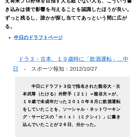
え将来プロ野球を目指す人も総でない人も、こういう書
き込みは後で影響を与えることを認識したほうが良い。
ずっと残るし、誰かが探し当ててあっという間に広が
る。
中日のドラフトページ
ドラ３・古本、１９歳時に「飲酒運転」…中
日
- スポーツ報知：2012/10/27
中日にドラフト３位で指名された龍谷大・古
本武尊（たける）外野手（２１）＝龍谷大＝が、
１９歳で未成年だった２０１０年８月に飲酒運転
をしていたことを、ソーシャル・ネットワーキン
グ・サービスの「ｍｉｘｉ（ミクシィ）」に書き
込んでいたことが２６日、分かった。