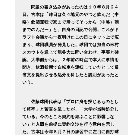
問題の書き込みがあったのは１０年８月２４
日。古本は「昨日は久々地元のやつと飲んだ（中
略）飲酒運転で寮まで帰ってそっから（中略）朝
までのんだー」と、自身の日記で公開。これがド
ラフト会議から一夜明けたこの日にネット上で広
まり、球団職員が発見した。球団では担当の米村
スカウトを通じて龍谷大に問い合わせ、事実と確
認。大学側からは、２年前の時点で本人に事情を
聞き、飲酒状態で自転車を運転していたとして反
省文を提出させる処分を科したと説明があったと
いう。
佐藤球団代表は「プロに身を投じるものとし
て軽率」と苦言を呈したが、「大学が当時処分し
ている。今のところ契約を結ぶことに影響しな
い」と入団を前提に契約交渉を行う意向を示し
た。古本は今年８月７日の練習中に左目に自打球