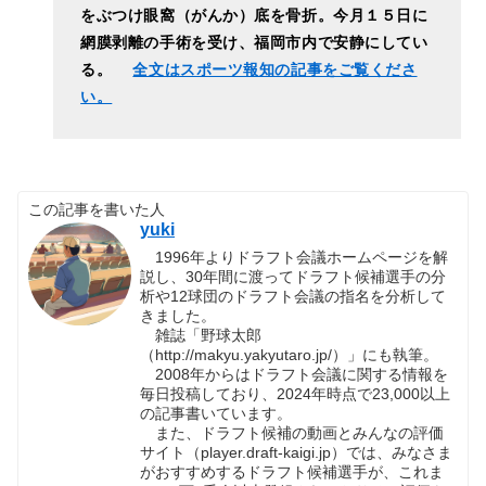
をぶつけ眼窩（がんか）底を骨折。今月１５日に
網膜剥離の手術を受け、福岡市内で安静にしてい
る。
全文はスポーツ報知の記事をご覧くださ
い。
この記事を書いた人
yuki
1996年よりドラフト会議ホームページを解
説し、30年間に渡ってドラフト候補選手の分
析や12球団のドラフト会議の指名を分析して
きました。
雑誌「野球太郎
（http://makyu.yakyutaro.jp/）」にも執筆。
2008年からはドラフト会議に関する情報を
毎日投稿しており、2024年時点で23,000以上
の記事書いています。
また、ドラフト候補の動画とみんなの評価
サイト（player.draft-kaigi.jp）では、みなさま
がおすすめするドラフト候補選手が、これま