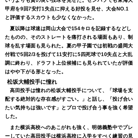
いうよりも質の良い投球を見せた。センバツでも東海大
甲府を9回7安打1失点に抑える好投を見せ、大会NO.1
と評価するスカウトも少なくなかった。
夏以降は球速は岡山大会で154キロを記録するなどし
たものの、そのストレートを痛打される場面もあり、制
球を乱す場面も見られた。夏の甲子園では初戦の盛岡大
付戦で5回2/3を投げて11安打に5四死球で10失点と大乱
調に終わり、ドラフト上位候補にも見られていたが評価
はやや下がる形となった。
松坂大輔投手に憧れ
高田投手は憧れの松坂大輔投手について、「球場を支
配する絶対的な存在感がすごい。」と話し、「投げ合い
たい気持ちは強いです」とプロで投げ合う事を強く希望
した。
また横浜高校へのあこがれも強く、明徳義塾中でプレ
ーしていた高田投手は横浜高校に入学をすべく練習の見