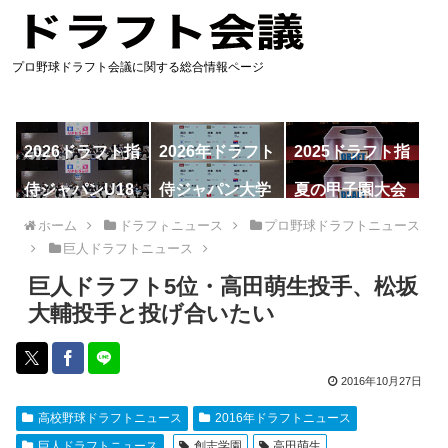
プロ野球ドラフト会議に関する総合情報ページ
2026ドラフト指
2026年ドラフト
2025ドラフト指
名予想
候補
名一覧
侍ジャパンU18
侍ジャパン大学
夏の甲子園大会
代表
代表
ホーム
ドラフトニュース
プロ野球ドラフトニュース
巨人ドラフトニュース
巨人ドラフト5位・高田萌生投手、松坂
大輔投手と投げ合いたい
2016年10月27日
高校野球ドラフトニュース
2016年ドラフトニュース
巨人ドラフトニュース
創志学園
高田萌生