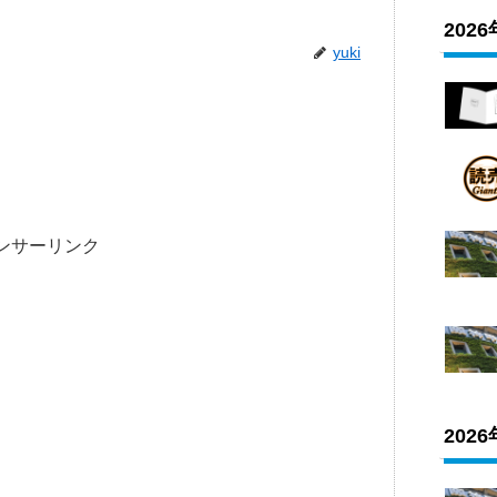
202
yuki
ンサーリンク
202