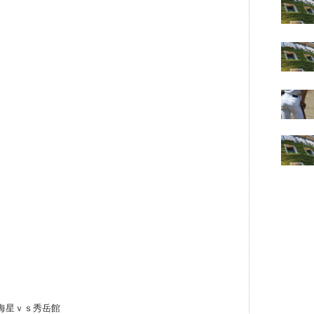
海星ｖｓ秀岳館