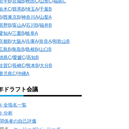
岩手B
/
宮城B
/
秋田C
/
山形C
/
福島C
栃木C
/
群馬B
/
埼玉A
/
千葉B
B
/
西東京B
/
神奈川A
/
山梨A
長野B
/
富山A
/
石川B
/
福井B
愛知A
/
三重B
/
岐阜A
京都B
/
大阪A
/
兵庫A
/
奈良A
/
和歌山B
広島B
/
鳥取B
/
島根B
/
山口B
徳島C
/
愛媛C
/
高知B
佐賀C
/
長崎C
/
熊本B
/
大分B
鹿児島C
/
沖縄A
5年ドラフト会議
ト全指名一覧
ト分析
団関係者の自己評価