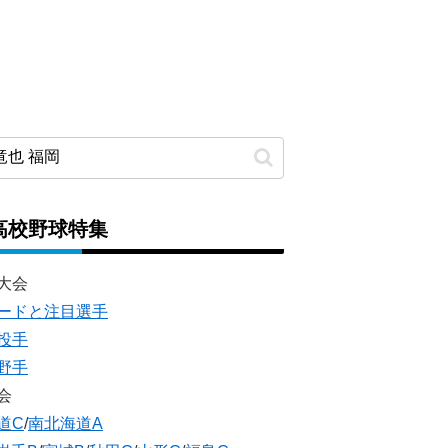
高校野球特集
大会
ードと注目選手
投手
野手
会
道C
/
南北海道A