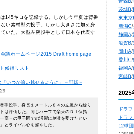
青森B
/
茨城B
/
速は145キロを記録する。しかし今年夏は背番
東東京
いない素材型の投手。しかし大きさに加え身
新潟C
/
していた。大型左腕投手として日本を代表す
静岡A
/
滋賀B
/
岡山A
/
ホームページ2015 Draft home page
香川C
/
福岡A
/
フト候補リスト
宮崎B
/
いつか追い越せるように」 – 野球 –
29
202
番手投手。身長１メートル８４の左腕から繰り
ドラフ
ルトは評価した。同じハーフで楽天のＤ１位指
ドラフ
第一高＝の甲子園での活躍に刺激を受けたとい
い」とライバル心を燃やした。
12球