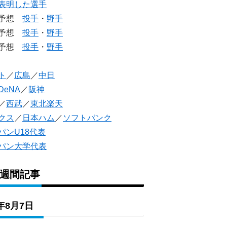
表明した選手
生予想
投手
・
野手
生予想
投手
・
野手
人予想
投手
・
野手
ト
／
広島
／
中日
DeNA
／
阪神
／
西武
／
東北楽天
クス
／
日本ハム
／
ソフトバンク
パンU18代表
パン大学代表
1週間記事
6年8月7日