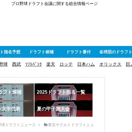
プロ野球ドラフト会議に関する総合情報ページ
ト指名予想
ドラフト候補
ドラフト番付
各球団のドラフ
野球
西武
ｿﾌﾄﾊﾞﾝｸ
楽天
ロッテ
日本ハム
オリックス
巨
ドラフト候補
2025ドラフト指名一覧
ン大学代表
夏の甲子園大会
野球ドラフトニュース
東京ヤクルトドラフトニュ