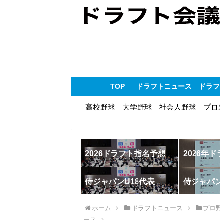
TOP
ドラフトニュース
ドラフ
高校野球
大学野球
社会人野球
プロ
2026ドラフト指名予想
2026年
侍ジャパンU18代表
侍ジャパ
ホーム
ドラフトニュース
プロ
ース