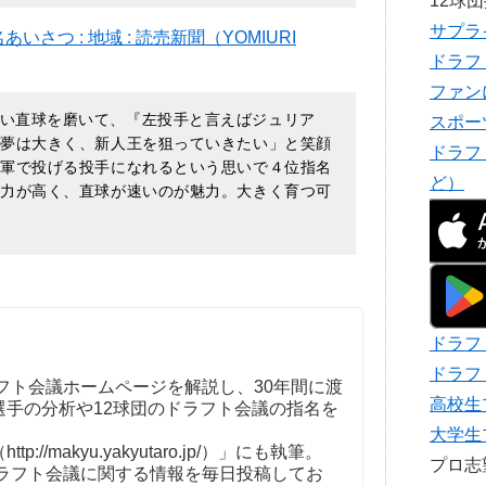
12球
サプラ
つ : 地域 : 読売新聞（YOMIURI
ドラフ
ファン
い直球を磨いて、『左投手と言えばジュリア
スポー
。夢は大きく、新人王を狙っていきたい」と笑顔
ドラフ
一軍で投げる投手になれるという思いで４位指名
ど）
能力が高く、直球が速いのが魅力。大きく育つ可
ドラフ
ドラフ
フト会議ホームページを解説し、30年間に渡
高校生
選手の分析や12球団のドラフト会議の指名を
。
大学生
//makyu.yakyutaro.jp/）」にも執筆。
プロ
ドラフト会議に関する情報を毎日投稿してお