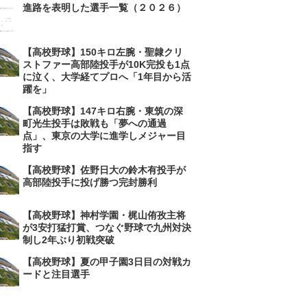
進路を表明した選手一覧（２０２６）
【高校野球】150キロ左腕・聖隷クリ
ストファー高部陸投手が10K完投も1点
に泣く、大学経てプロへ「1年目から活
躍を」
【高校野球】147キロ右腕・東筑の深
町光生投手は敗戦も「夢への通過
点」、東京の大学に進学しメジャー目
指す
【高校野球】佐野日大の鈴木有投手が
高部陸投手に投げ勝つ完封勝利
【高校野球】神村学園・梶山侑孜主将
が3安打猛打賞、つなぐ野球で九州対決
制し2年ぶり初戦突破
【高校野球】夏の甲子園3日目の対戦カ
ードと注目選手