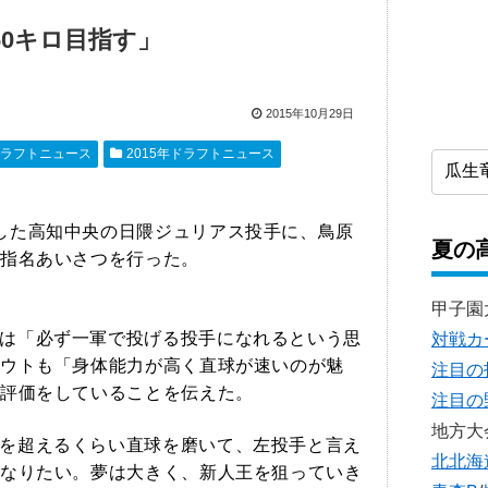
60キロ目指す」
2015年10月29日
ラフトニュース
2015年ドラフトニュース
した高知中央の日隈ジュリアス投手に、鳥原
夏の
指名あいさつを行った。
甲子園
は「必ず一軍で投げる投手になれるという思
対戦カ
ウトも「身体能力が高く直球が速いのが魅
注目の
評価をしていることを伝えた。
注目の
地方大
を超えるくらい直球を磨いて、左投手と言え
北北海
なりたい。夢は大きく、新人王を狙っていき