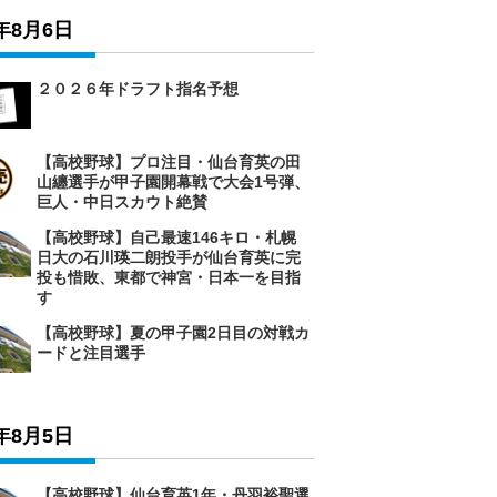
6年8月6日
２０２６年ドラフト指名予想
【高校野球】プロ注目・仙台育英の田
山纏選手が甲子園開幕戦で大会1号弾、
巨人・中日スカウト絶賛
【高校野球】自己最速146キロ・札幌
日大の石川瑛二朗投手が仙台育英に完
投も惜敗、東都で神宮・日本一を目指
す
【高校野球】夏の甲子園2日目の対戦カ
ードと注目選手
6年8月5日
【高校野球】仙台育英1年・丹羽裕聖選