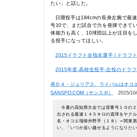
たい」と話した。
日隈投手は184cmの長身左腕で最
号10で、まだ試合で力を発揮できて
体能力も高く、10球団以上が注目を
る投手になってほしい。
2015ドラフト全指名選手 | ドラフト会議
2015年度-高校生投手-左投のドラ
燕Ｄ４・ジュリアス、ライバルはオコエ「
SANSPO.COM（サンスポ）
2015/10/
今夏の高知県大会では背番号１０の２
出される最速１４５キロの直球をヤク
名・オコエ瑠偉外野手（１８）＝関東
い、「いつか追い越せるようになりた