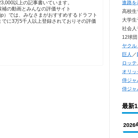
進路を
23,000以上の記事書いています。
補の動画とみんなの評価サイト
高校
t-kaigi.jp）では、みなさまがおすすめするドラフト
大学
までに3万5千人以上登録されておりその評価
社会
12球団
ヤクル
巨人
／
ロッテ
オリッ
侍ジャ
侍ジャ
最新
202