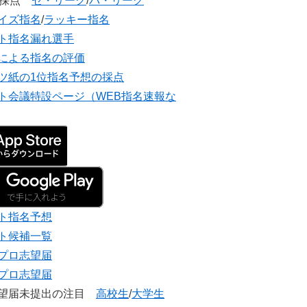
団採点
セ・リーグ
/
パ・リーグ
イズ指名
/
ラッキー指名
ト指名漏れ選手
による指名の評価
ツ紙の1位指名予想の採点
ト会議特設ページ（WEB指名速報な
ト指名予想
ト候補一覧
プロ志望届
プロ志望届
志望届未提出の注目
高校生
/
大学生