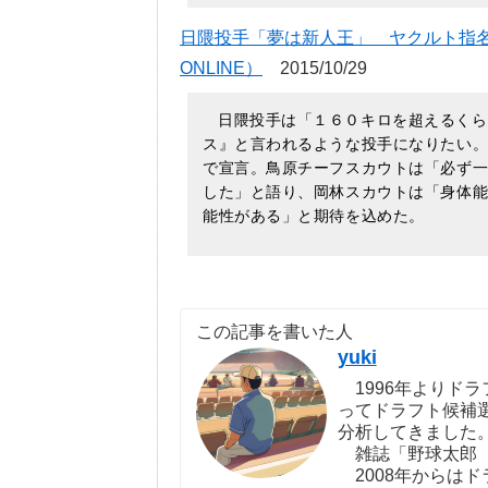
日隈投手「夢は新人王」 ヤクルト指名あいさ
ONLINE）
2015/10/29
日隈投手は「１６０キロを超えるくら
ス』と言われるような投手になりたい
で宣言。鳥原チーフスカウトは「必ず
した」と語り、岡林スカウトは「身体
能性がある」と期待を込めた。
この記事を書いた人
yuki
1996年よりドラ
ってドラフト候補
分析してきました
雑誌「野球太郎（http:
2008年からは