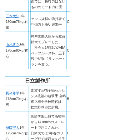
面では、長打力はない
もののミート力に優
三木大知
2年
センス抜群の強打者で
180cm78kg 右
C
守備力も高い遊撃手
左
神戸国際大附から立命
館大でプレーした。
山村将之
3年
社会人1年目のJABA
178cm80kg 右
C
ベーブルース杯、王子
右
戦で6回に2ランホーム
ランを放つ。
日立製作所
走攻守三拍子揃ったセ
長嶺修平
1年
ンス抜群の遊撃手 宮崎
178cm70kg 右
B
市立檍中学校時代は、
右
軟式野球部に所属。
筑陽学園出身で高校時
から141km/hのストレ
樋口宇大
1年
ートで注目された。
175cm70kg 右
日体大では3年春のリ
C
右
ーグ戦で城西大を相手