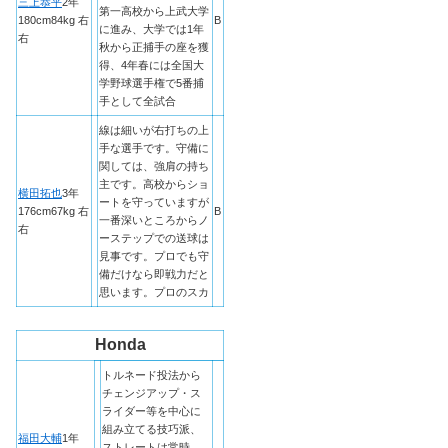
三上恭平
2年
第一高校から上武大学
180cm84kg 右
B
に進み、大学では1年
右
秋から正捕手の座を獲
得、4年春には全国大
学野球選手権で5番捕
手として全試合
線は細いが右打ちの上
手な選手です。守備に
関しては、強肩の持ち
主です。高校からショ
横田拓也
3年
ートを守っていますが
176cm67kg 右
B
一番深いところからノ
右
ーステップでの送球は
見事です。プロでも守
備だけなら即戦力だと
思います。プロのスカ
Honda
トルネード投法から
チェンジアップ・ス
ライダー等を中心に
組み立てる技巧派、
福田大輔
1年
ストレートは常時