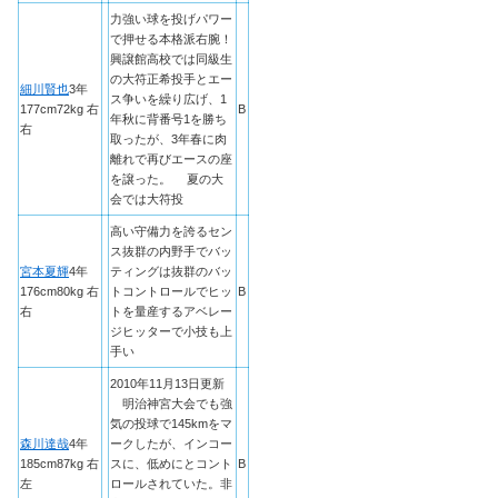
力強い球を投げパワー
で押せる本格派右腕！
興譲館高校では同級生
の大符正希投手とエー
細川賢也
3年
ス争いを繰り広げ、1
177cm72kg 右
B
年秋に背番号1を勝ち
右
取ったが、3年春に肉
離れで再びエースの座
を譲った。 夏の大
会では大符投
高い守備力を誇るセン
ス抜群の内野手でバッ
宮本夏輝
4年
ティングは抜群のバッ
176cm80kg 右
トコントロールでヒッ
B
右
トを量産するアベレー
ジヒッターで小技も上
手い
2010年11月13日更新
明治神宮大会でも強
気の投球で145kmをマ
森川達哉
4年
ークしたが、インコー
185cm87kg 右
スに、低めにとコント
B
左
ロールされていた。非