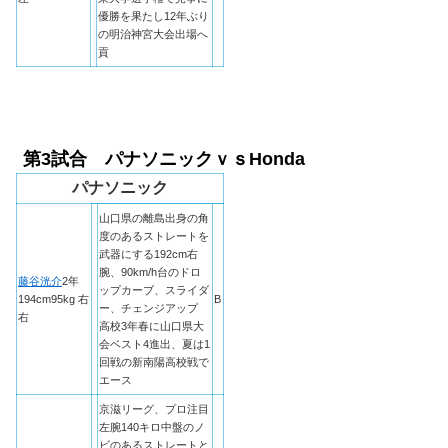
優勝を果たし12年ぶり
の明治神宮大会出場へ
貢
第3試合 パナソニックｖｓHonda
パナソニック
山口県の離島出身の角
度のあるストレートを
武器にする192cm右
腕、90km/h台のドロ
藤谷洸介
2年
ップカーブ、スライダ
194cm95kg 右
B
ー、チェンジアップ
右
高校3年春に山口県大
会ベスト4進出、夏は1
回戦の新南陽高校戦で
エース
京滋リーグ、プロ注目
左腕140キロ中盤のノ
ビのあるストレートと