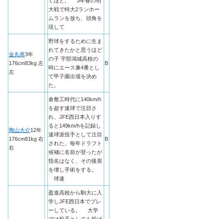
くほど。 3年春の明
大戦で特大2ランホー
ムランを放ち、頭角を
現して
野球をするために生ま
れてきたかと思うほど
金丸将
3年
の子 宇部鴻城高校の
176cm83kg 左
B
時にエース兼4番とし
左
て甲子園出場を決め
た。
倉敷工時代に140km/h
を超す速球で注目さ
れ、JFE西日本入りす
ると149km/hを記録し
陶山大介
12年
速球派投手として注目
176cm81kg 右
B
された。毎年ドラフト
右
候補に名前が登ったが
指名はなく、その後肩
を壊し手術をする。
球速
盈進高校から駒大に入
学しJFE西日本でプレ
ーしている。 大学