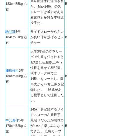
高殊勲選手に選出され
183cm75kg 右
B
た。 Max146kmのス
右
トレートは威力があり
変化球も多彩な本格派
投手だ。
駒谷謙
5年
サイドスローからキレ
184cm81kg 右
が良い球を投げるピッ
B
右
チャー
大学3年生の春季リー
グで先発を任されると
1試合10三振以上をう
快投を見せて3勝2敗。
棚橋修司
3年
秋季リーグ戦では
180cm70kg 右
B
145kmをマークし、阪
右
南大から17奪三振を記
録した。 球威があ
る投手として注目した
い。
145kmを記録するサイ
ドスローの左腕投手。
中元勇作
5年
荒削りだったが制球力
178cm72kg 左
がついて楽しみになっ
B
左
てきた。 広島カープ