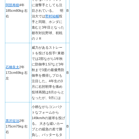
阿部寿樹
4年
に遊撃手としても注
185cm80kg 右
目されている。 明
B
右
治大では
野村祐輔
投
手と同期、ホンダに
進むと3年目となった
都市対抗野球、初戦
のＪＲ
威力があるストレー
トを投げる投手! 東都
では2部ながら1年秋
に防御率1.57など3年
石橋良太
2年
秋まで3度の最優秀防
172cm69kg 右
B
御率を獲得しプロも
左
注目した。4年生の3
月に右肘靭帯を痛め
投球再開は8月からと
なったが、9月には
小柄ながらコンパク
トなフォームから
149km/hの速球を投げ
黒沢征治
2年
る。 大きな緩いカー
175cm75kg 右
B
ブとの緩急の差で勝
右
負し、バッターもタ