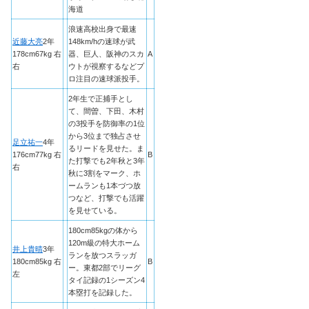
海道
浪速高校出身で最速
近藤大亮
2年
148km/hの速球が武
178cm67kg 右
器、巨人、阪神のスカ
A
右
ウトが視察するなどプ
ロ注目の速球派投手。
2年生で正捕手とし
て、間曽、下田、木村
の3投手を防御率の1位
から3位まで独占させ
足立祐一
4年
るリードを見せた。ま
176cm77kg 右
B
た打撃でも2年秋と3年
右
秋に3割をマーク、ホ
ームランも1本づつ放
つなど、打撃でも活躍
を見せている。
180cm85kgの体から
120m級の特大ホーム
井上貴晴
3年
ランを放つスラッガ
180cm85kg 右
B
ー。東都2部でリーグ
左
タイ記録の1シーズン4
本塁打を記録した。