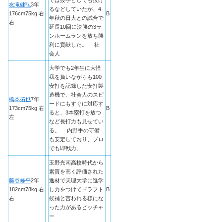
では投手としても投げ
友滝健弘
3年
るなどしていたが、4
176cm75kg 右
B
年秋の日大との試合で
右
延長10回に決勝の3ラ
ンホームランを放ち勝
利に貢献した。 社
会人
大学でも2年生に大怪
我を負いながらも100
安打を記録した安打製
造機で、社会人のスピ
橋本拓也
7年
ードにもすぐに対応す
173cm75kg 右
B
ると、3本塁打を放つ
左
など長打力も見せてい
る。 内野手の守備
も安定しており、プロ
でも即戦力。
玉野光南高校時代から
素質を高く評価された
藤谷修平
2年
逸材で天理大学に進学
182cm78kg 右
し力をつけてドラフト
B
右
候補と言われる様にな
った力があるピッチャ
ー