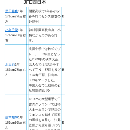
JFE西日本
黒田雅也
1年
開星高校で1年春から1
171cm77kg 右
番を打つセンス抜群の
B
左
外野手!
小島千聖
1年
神村学園高校出身。小
171cm78kg 右
柄ながら力のある打
右
者。
北溟中学では軟式でプ
レー。 2年生となっ
た2009年の秋季大会、
北田純
1年
県大会では4試合をす
181cm78kg 右
べて完投、37回を投げ
B
左
て37奪三振、防御率
0.73をマークした。
中国大会では初戦の石
見智翠館戦で0
181cmの大型選手で日
吉のグラウンドでは特
大ホームランで球場の
フェンスを越えて民家
藤本知輝
1年
の屋根を直撃し、江藤
181cm93kg 右
B
監督が何度も誤りに行
右