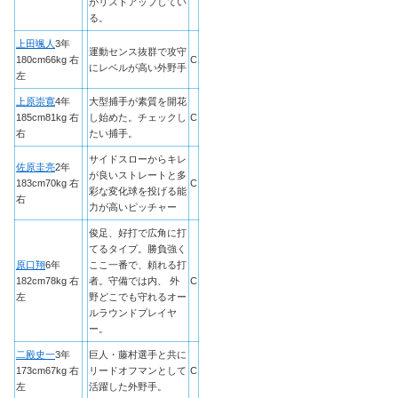
がリストアップしてい
る。
上田颯人
3年
運動センス抜群で攻守
180cm66kg 右
C
にレベルが高い外野手
左
上原崇寛
4年
大型捕手が素質を開花
185cm81kg 右
し始めた。チェックし
C
右
たい捕手。
サイドスローからキレ
佐原圭亮
2年
が良いストレートと多
183cm70kg 右
C
彩な変化球を投げる能
右
力が高いピッチャー
俊足、好打で広角に打
てるタイプ。勝負強く
原口翔
6年
ここ一番で、頼れる打
182cm78kg 右
者。守備では内、 外
C
左
野どこでも守れるオー
ルラウンドプレイヤ
ー。
二殿史一
3年
巨人・藤村選手と共に
173cm67kg 右
リードオフマンとして
C
左
活躍した外野手。