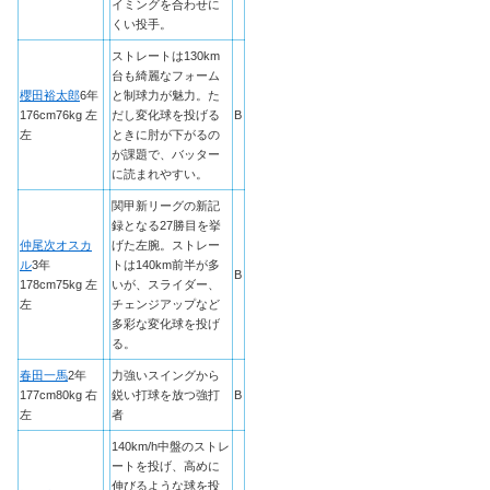
イミングを合わせに
くい投手。
ストレートは130km
台も綺麗なフォーム
櫻田裕太郎
6年
と制球力が魅力。た
176cm76kg 左
だし変化球を投げる
B
左
ときに肘が下がるの
が課題で、バッター
に読まれやすい。
関甲新リーグの新記
録となる27勝目を挙
仲尾次オスカ
げた左腕。ストレー
ル
3年
トは140km前半が多
B
178cm75kg 左
いが、スライダー、
左
チェンジアップなど
多彩な変化球を投げ
る。
春田一馬
2年
力強いスイングから
177cm80kg 右
鋭い打球を放つ強打
B
左
者
140km/h中盤のストレ
ートを投げ、高めに
伸びるような球を投