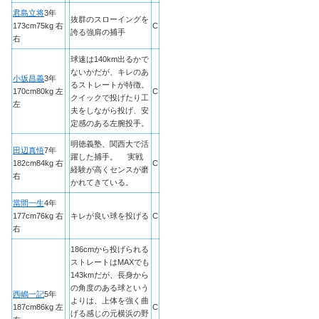
君島立将
3年
抜群のスローイングを
173cm75kg 右
C
誇る強肩の捕手
右
球速は140km出るかで
ないかだが、キレのあ
小坂昌義
3年
るストレートが特徴。
170cm80kg 左
C
クイックで投げたり工
左
夫をしながら投げ、安
定感のある左腕投手。
明徳義塾、関西大で活
田辺真悟
7年
躍した捕手。 実戦
182cm84kg 右
C
経験が高くセンスが磨
右
かれてきている。
當間一生
4年
177cm76kg 右
キレが良い球を投げる
C
右
186cmから投げられる
ストレートはMAXでも
143kmだが、長身から
の角度のある球という
西嶋一記
5年
よりは、上体を強く曲
187cm86kg 左
C
げる感じの元横浜の野