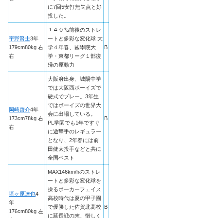
に7回5安打無失点と好
投した。
１４０㌔前後のストレ
宇野賢士
3年
ートと多彩な変化球 大
179cm80kg 右
学４年春、國學院大
B
右
学・東都リーグ１部復
帰の原動力
大阪府出身、城陽中学
では大阪西ボーイズで
硬式でプレー。3年生
ではボーイズの世界大
岡崎啓介
4年
会に出場している。
173cm78kg 右
B
PL学園でも1年ですぐ
右
に遊撃手のレギュラー
となり、2年春には前
田健太投手などと共に
全国ベスト
MAX146km/hのストレ
ートと多彩な変化球を
操るポーカーフェイス
垣ヶ原達也
4
高校時代は夏の甲子園
年
で優勝した佐賀北高校
B
176cm80kg 左
に延長戦の末、惜しく