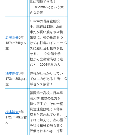
常に期待できる！
185cm87kgという大
きな身体
187cmの長身左腕投
手、球速は130km/h前
半だが長い腕をやや横
岩澤正登
6年
気味に、横の角度をつ
187cm74kg 左
けて右打者のインコー
C
左
スに差し込む投球を見
せる。 立命館中学
校から立命館高校に進
むと、2004年夏の大
法本剛弥
3年
体幹がしっかりしてい
173cm80kg 右
て体に力がある！ 野
C
左
球センス抜群！
福岡第一高校～日本経
済大学 抜群の走力を
持つ選手で、その一塁
到達速度は軽く４秒を
橋本駿介
4年
切ると言われている。
172cm70kg 右
C
それに加えて、次の塁
左
を狙う積極姿勢も高く
評価されるべき。打撃