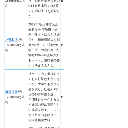
185cm89kg 右
り、都市対抗準決勝の
B
左
NTT東日本戦では5番
で4打数3安打を記録し
た。
2012年 明治神宮大会
優勝投手 準決勝・決
勝で亜大・法大を連続
小野和博
2年
完封、桐蔭横浜大を創
180cm83kg 右
部7年目にして初の大
B
右
学日本一の座に導いた
常時130km/h後半のス
トレートと左打者の膝
元に決まる大きな
リードに力を振り向け
ており打撃は安定しな
いが、大学でも首位打
者を獲り、社会人1年
唐谷良磨
5年
目の都市対抗予選
176cm75kg 右
B
で.389をマークするな
右
ど好調の時は素晴らし
い成績を残す。 で
も注目すべきはリード
で桐蔭横浜大時