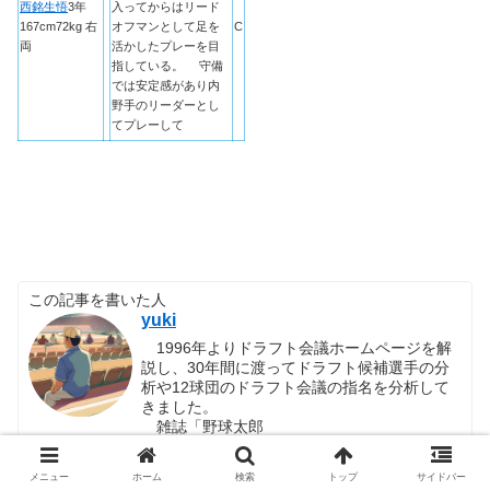
西銘生悟
3年
入ってからはリード
167cm72kg 右
オフマンとして足を
C
両
活かしたプレーを目
指している。 守備
では安定感があり内
野手のリーダーとし
てプレーして
この記事を書いた人
yuki
1996年よりドラフト会議ホームページを解
説し、30年間に渡ってドラフト候補選手の分
析や12球団のドラフト会議の指名を分析して
きました。
雑誌「野球太郎
（http://makyu.yakyutaro.jp/）」にも執筆。
2008年からはドラフト会議に関する情報を
メニュー
ホーム
検索
トップ
サイドバー
毎日投稿しており、2024年時点で23,000以上