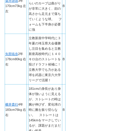
望月啓吾
3年
らいのカーブは曲がり
170cm73kg 左
B
が非常に大きく、顔の
左
高さから足元まで落ち
ていくような球。 フ
ォームも下半身が必要
に強
立教新座中学時代に３
年夏の埼玉県大会優勝
し注目を集めると立教
矢部佑歩
2年
新座高校時代に１４０
178cm80kg 右
キロ台のストレートを
B
右
投げドラフト候補に！
立教大学でも力がある
球を武器に東京六大学
リーグで活躍！
181cmの身長があり身
体が強いように見える
が、ストレートの時は
横井貴行
4年
腕が伸びず、変化球の
183cm76kg 右
時に腕を振り切らな
B
右
い。 ストレートは
145kmをマークしてい
るが、課題がまだまだ
多い投手。