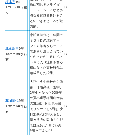
榎本亮
1年
縦に割れるスライダ
173cm68kg 左
B
ー、ツーシームなど多
左
彩な変化球を投げるこ
とのできるところが魅
力的。
小松商時代は３年間で
３０キロの球速アッ
プ！３年春からエース
北出浩喜
1年
であまり注目されてい
182cm78kg 右
B
なかったが、夏にベス
右
ト４に入り注目される
様になった高校時代に
急成長した投手。
大正中央中学校から強
豪・作陽高校へ進学、
2年生となった2009年
の夏の選手権岡山大会
花岡竜也
1年
の3回戦、岡山東商戦
178cm74kg 右
B
でリリーフし3回を1安
右
打無失点に抑えると、
準々決勝の岡山共生戦
では先発し9回で四死
球8を与えなが