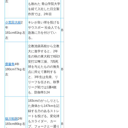
左
も敗れた 青山学院大学
を経て入社した日立製
作所では、2年目
小荒田大樹
2
キレが良い球を投げる
年
サウスポー 社会人でも
B
181cm81kg 左
急激に力を付けてい
左
る。
立教池袋高校から立教
大に進学すると、2年
生の秋の東大戦で8回3
安打12奪三振、7四死
齋藤隼
4年
球を与えたものの無失
180cm77kg 右
B
点に抑えて勝利する
左
と、3年生は先発、リ
リーフを任され、秋季
リーグ戦では1勝4敗
も、防御率3.24
183cmのがっしりとし
た身体から147kmを記
録する力のあるストレ
ートを投げる。変化球
猿川拓朗
2年
もスライダー、カー
183cm86kg 右
B
ブ、フォークと一通り