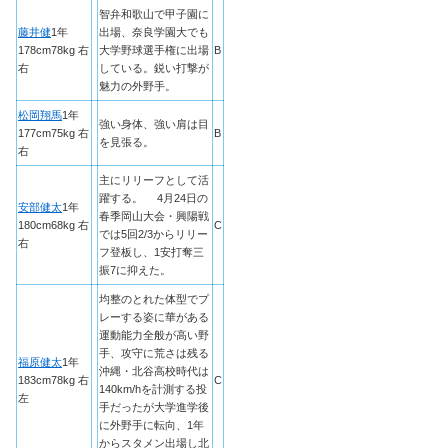
智弁和歌山で甲子園に
藤井健
1年
出場、奈良学園大でも
178cm78kg 右
大学野球選手権に出場
B
右
している。鋭い打撃が
魅力の外野手。
松岡翔馬
1年
強い身体、強い肩は目
177cm75kg 右
B
を見張る。
右
主にリリーフとして活
躍する。 4月24日の
安部健太
1年
春季岡山大会・興陽戦
180cm68kg 右
C
では5回2/3からリリー
右
フ登板し、1安打奪三
振7に抑えた。
均整のとれた体型でプ
レーする姿に華がある
運動能力全般が高い野
手、攻守に荒さは残る
福原健太
1年
沖縄・北谷高校時代は
183cm78kg 右
C
140km/hを計測する投
左
手だったが大学進学後
に外野手に転向、1年
からスタメン出場し北