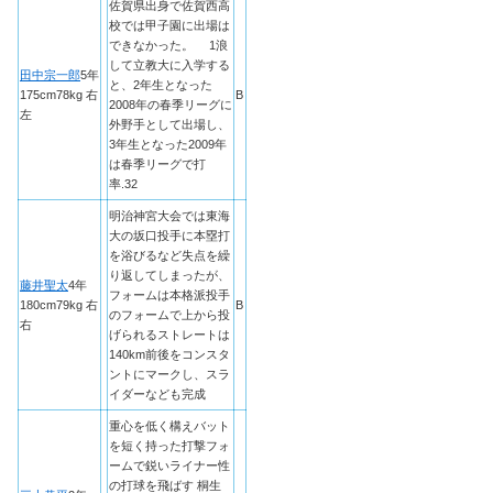
佐賀県出身で佐賀西高
校では甲子園に出場は
できなかった。 1浪
して立教大に入学する
田中宗一郎
5年
と、2年生となった
175cm78kg 右
B
2008年の春季リーグに
左
外野手として出場し、
3年生となった2009年
は春季リーグで打
率.32
明治神宮大会では東海
大の坂口投手に本塁打
を浴びるなど失点を繰
り返してしまったが、
藤井聖太
4年
フォームは本格派投手
180cm79kg 右
B
のフォームで上から投
右
げられるストレートは
140km前後をコンスタ
ントにマークし、スラ
イダーなども完成
重心を低く構えバット
を短く持った打撃フォ
ームで鋭いライナー性
の打球を飛ばす 桐生