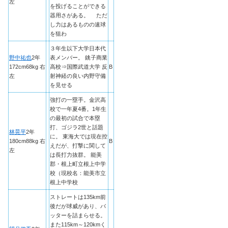
左
を投げることができる
器用さがある。 ただ
し力はあるものの速球
を狙わ
３年生以下大学日本代
野中祐也
2年
表メンバー。 銚子商業
172cm68kg 右
高校⇒国際武道大学 反
B
左
射神経の良い内野守備
を見せる
強打の一塁手。金沢高
校で一年夏4番。1年生
の最初の試合で本塁
打、ゴジラ2世と話題
林晃平
2年
に。 東海大では現在控
180cm88kg 右
B
えだが、打撃に関して
左
は長打力抜群。 能美
郡・根上町立根上中学
校（現校名：能美市立
根上中学校
ストレートは135km前
後だが球威があり、バ
ッターを詰まらせる。
また115km～120kmく