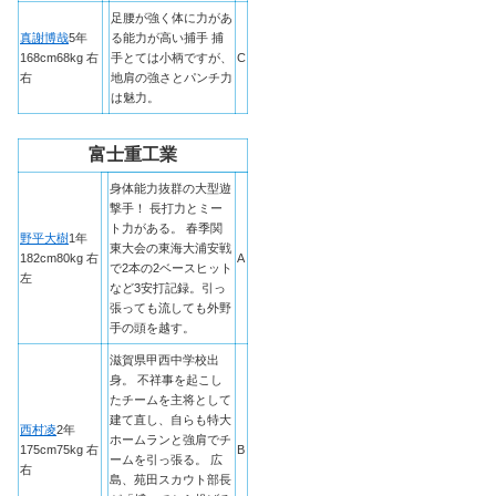
足腰が強く体に力があ
真謝博哉
5年
る能力が高い捕手 捕
168cm68kg 右
手とては小柄ですが、
C
右
地肩の強さとパンチ力
は魅力。
富士重工業
身体能力抜群の大型遊
撃手！ 長打力とミー
ト力がある。 春季関
野平大樹
1年
東大会の東海大浦安戦
182cm80kg 右
A
で2本の2ベースヒット
左
など3安打記録。引っ
張っても流しても外野
手の頭を越す。
滋賀県甲西中学校出
身。 不祥事を起こし
たチームを主将として
建て直し、自らも特大
西村凌
2年
ホームランと強肩でチ
175cm75kg 右
B
ームを引っ張る。 広
右
島、苑田スカウト部長