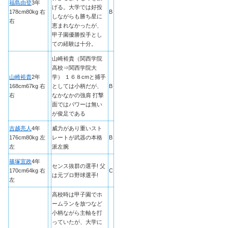
福島由登
3年
げる。大学では好投
178cm80kg 右
B
しながらも勝ち星に
右
恵まれなかったが、
甲子園優勝投手とし
ての経験は十分。
山崎裕貴（関西学院
高校⇒関西学院大
山崎裕貴
2年
学） １６８cmと捕手
168cm67kg 右
としては小柄だが、
B
右
なかなかの強肩 打撃
面ではパワーは無い
が俊足である
吉越亮人
4年
威力があり重いスト
176cm80kg 左
レートが武器の本格
B
左
派左腕
篠塚宜政
4年
センス抜群の選手! 父
170cm64kg 右
C
は元プロ野球選手!
左
高校時は甲子園でホ
ームランを放つなど
小柄ながら主軸を打
っていたが、大学に