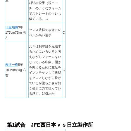
左
村弘樹投手（現コー
チ）のようなフォーム
でストレートのキレも
似ている。ス
日置翔兼
3年
センス抜群で攻守にレ
177cm73kg 右
C
ベルが高い選手
左
元々は制球難を克服す
るためにいろいろと考
えながらフォームをい
じっている印象。開き
柳沢一樹
5年
を抑えるために左足を
180cm83kg 右
C
インステップして状態
右
をクロスしながら投げ
ているが柔らかさが無
く強引に力で捻ってい
る感じ。140km台
第1試合 JFE西日本ｖｓ日立製作所