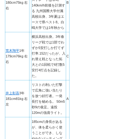
180cm75kg 右
B
140km/h前後を計測す
右
る 九州国際大学付属
高校出身、3年夏はエ
ースで県ベスト8。白
鴎大学では1年秋から
横浜高校出身。3年春
リーグ戦では1部でわ
ずか5安打しか打てず
荒木翔平
1年
打率.152だったが、入
179cm76kg 右
C
れ替え戦となった拓
右
大との1回戦で6打数5
安打4打点を記録し
た。
リストの利いた打撃
で広角に強い当たり
井上彰吾
3年
を放つ好打者。一発
181cm81kg 右
A
長打を秘める。 50m5
左
秒9の俊足。遠投
120mの強肩ライト。
185cmの身長がある
が、体を柔らかく使
うことができ、しな
やかなバッティング