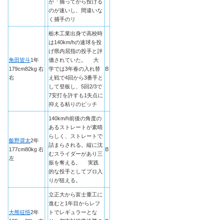
が「捕ってから投げる
のが速いし、間違いな
く捕手のリ
栃木工業出身で高校時
は140km/hの速球を投
げ県内屈指の投手と評
角田皆斗
1年
価されていた。 大
179cm82kg 右
学では3年春の入れ替
B
右
え戦で4回から3番手と
して登板し、5回2/3で
7安打を許すも1失点に
抑える粘りのピッチ
140km/h前後の角度の
あるストレートが素晴
らしく、ストレートで
飯野奨太
2年
詰まらされる。縦に沈
177cm80kg 右
B
むスライダーがあり三
左
振を奪える。 実践
的な投手としてプロ入
りが狙える。
立正大から富士重工に
進むと1年目からレフ
大熊征悟
2年
トでレギュラーとな