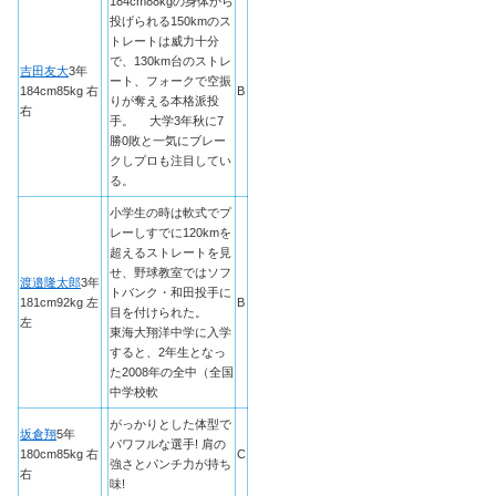
184cm88kgの身体から
投げられる150kmのス
トレートは威力十分
で、130km台のストレ
吉田友大
3年
ート、フォークで空振
184cm85kg 右
B
りが奪える本格派投
右
手。 大学3年秋に7
勝0敗と一気にブレー
クしプロも注目してい
る。
小学生の時は軟式でプ
レーしすでに120kmを
超えるストレートを見
せ、野球教室ではソフ
渡邉隆太郎
3年
トバンク・和田投手に
181cm92kg 左
B
目を付けられた。
左
東海大翔洋中学に入学
すると、2年生となっ
た2008年の全中（全国
中学校軟
がっかりとした体型で
坂倉翔
5年
パワフルな選手! 肩の
180cm85kg 右
C
強さとパンチ力が持ち
右
味!