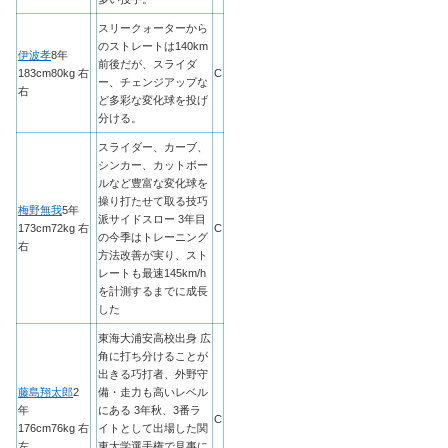
スリークォーターから
のストレートは140km
伊波孝
8年
前後だが、スライダ
183cm80kg 右
C
ー、チェンジアップな
右
ど多彩な変化球を投げ
分ける。
スライダー、カーブ、
シンカー、カットボー
ルなど豊富な変化球を
操り打たせて取る技巧
梅野無我
5年
派サイドスロー 3年目
173cm72kg 右
C
の今季はトレーニング
右
方法改善が実り、スト
レートも最速145km/h
を計測するまでに成長
した
東海大浦安高校出身 広
角に打ち分けることが
出きる巧打者、外野守
藤島翔太郎
2
備・走力も高いレベル
年
にある 3年秋、3番ラ
C
176cm76kg 右
イトとして出場した関
左
東大学選手権で見事に