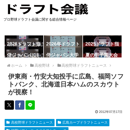
プロ野球ドラフト会議に関する総合情報ページ
2026ドラフト指
2026年ドラフト
2025ドラフト指
名予想
候補
名一覧
侍ジャパンU18
侍ジャパン大学
夏の甲子園大会
代表
代表
ホーム
高校野球
高校野球ドラフトニュース
伊東商・竹安大知投手に広島、福岡ソフ
トバンク、北海道日本ハムのスカウト
が視察！
2012年07月17日
高校野球ドラフトニュース
広島カープドラフトニュース