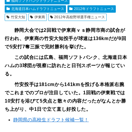
福岡ソフトバンクドラフトニュース
北海道日本ハムドラフトニュース
2012年ドラフトニュース
竹安大知
伊東商
2012年高校野球選手権ニュース
静岡大会では2回戦で伊東商ｖｓ静岡市商の試合が
行われ、伊東商の竹安大知投手が球速は136kmだが9回
で5安打7奪三振で完封勝利を挙げた。
この試合には広島、福岡ソフトバンク、北海道日本
ハムの3球団が視察に訪れたと日刊スポーツが報じてい
る。
竹安投手は181cmから141kmを投げる本格派右腕
でこれまでのプロが注目していた。1回戦の伊東戦では
10安打を浴びて5失点と散々の内容だったがなんとか勝
ち上がり、中1日で立て直し好投した。
静岡県の高校生ドラフト候補一覧！