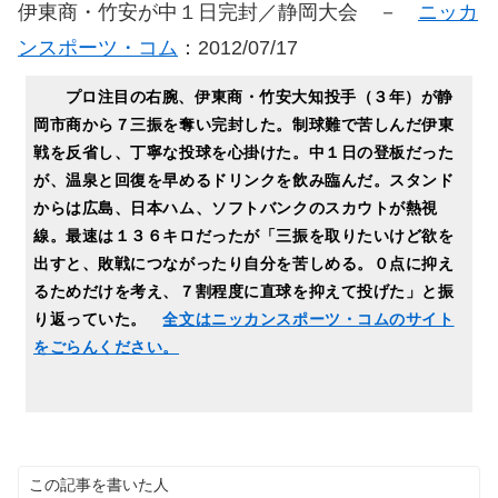
伊東商・竹安が中１日完封／静岡大会 －
ニッカ
ンスポーツ・コム
：2012/07/17
プロ注目の右腕、伊東商・竹安大知投手（３年）が静
岡市商から７三振を奪い完封した。制球難で苦しんだ伊東
戦を反省し、丁寧な投球を心掛けた。中１日の登板だった
が、温泉と回復を早めるドリンクを飲み臨んだ。スタンド
からは広島、日本ハム、ソフトバンクのスカウトが熱視
線。最速は１３６キロだったが「三振を取りたいけど欲を
出すと、敗戦につながったり自分を苦しめる。０点に抑え
るためだけを考え、７割程度に直球を抑えて投げた」と振
り返っていた。
全文はニッカンスポーツ・コムのサイト
をごらんください。
この記事を書いた人