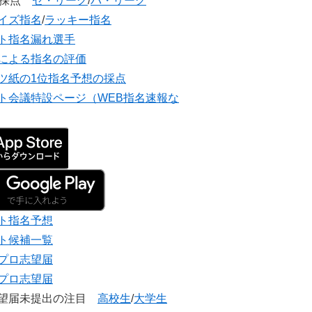
団採点
セ・リーグ
/
パ・リーグ
イズ指名
/
ラッキー指名
ト指名漏れ選手
による指名の評価
ツ紙の1位指名予想の採点
ト会議特設ページ（WEB指名速報な
ト指名予想
ト候補一覧
プロ志望届
プロ志望届
志望届未提出の注目
高校生
/
大学生