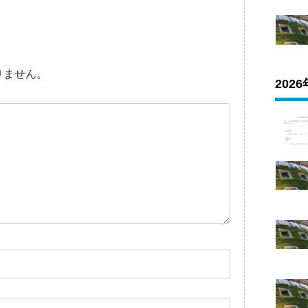
りません。
202