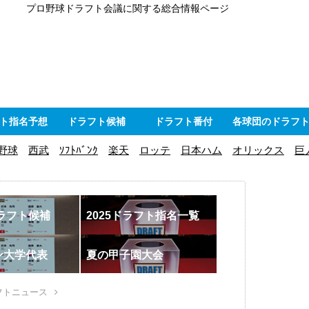
プロ野球ドラフト会議に関する総合情報ページ
ト指名予想
ドラフト候補
ドラフト番付
各球団のドラフ
野球
西武
ｿﾌﾄﾊﾞﾝｸ
楽天
ロッテ
日本ハム
オリックス
巨
ドラフト候補
2025ドラフト指名一覧
ン大学代表
夏の甲子園大会
フトニュース