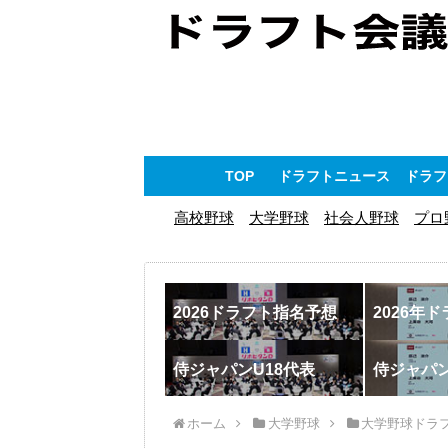
TOP
ドラフトニュース
ドラフ
高校野球
大学野球
社会人野球
プロ
2026ドラフト指名予想
2026年
侍ジャパンU18代表
侍ジャパ
ホーム
大学野球
大学野球ドラ