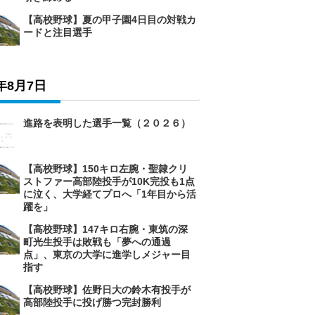
【高校野球】夏の甲子園4日目の対戦カ
ードと注目選手
6年8月7日
進路を表明した選手一覧（２０２６）
【高校野球】150キロ左腕・聖隷クリ
ストファー高部陸投手が10K完投も1点
に泣く、大学経てプロへ「1年目から活
躍を」
【高校野球】147キロ右腕・東筑の深
町光生投手は敗戦も「夢への通過
点」、東京の大学に進学しメジャー目
指す
【高校野球】佐野日大の鈴木有投手が
高部陸投手に投げ勝つ完封勝利