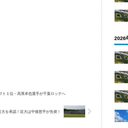
202
フト１位・高濱卓也選手が千葉ロッテへ
S近大を承認！近大は中後悠平が先発！