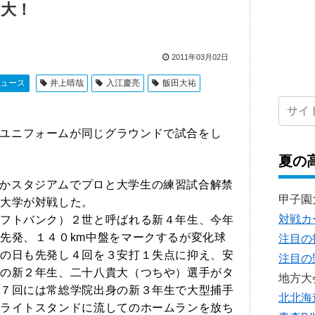
中大！
2011年03月02日
ュース
井上晴哉
入江慶亮
飯田大祐
ユニフォームが同じグラウンドで試合をし
夏の
かスタジアムでプロと大学生の練習試合解禁
甲子園
大学が対戦した。
対戦カ
フトバンク）２世と呼ばれる新４年生、今年
先発、１４０km中盤をマークするが変化球
注目の
の日も先発し４回を３安打１失点に抑え、安
注目の
の新２年生、二十八貴大（つちや）選手がタ
地方大
７回には常総学院出身の新３年生で大型捕手
北北海
ライトスタンドに流してのホームランを放ち