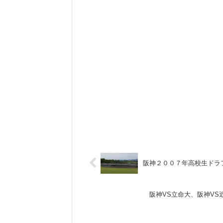
阪神２００７年高校生ドラ
阪神VS立命大、阪神V