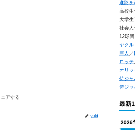
進路を
高校
大学
社会
12球団
ヤクル
巨人
／
ロッテ
オリッ
侍ジャ
侍ジャ
シェアする
最新
yuki
202