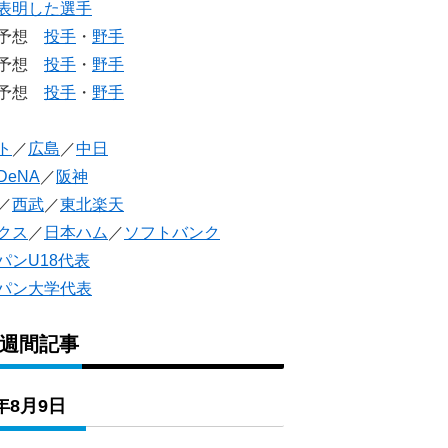
表明した選手
生予想
投手
・
野手
生予想
投手
・
野手
人予想
投手
・
野手
ト
／
広島
／
中日
DeNA
／
阪神
／
西武
／
東北楽天
クス
／
日本ハム
／
ソフトバンク
パンU18代表
パン大学代表
1週間記事
6年8月9日