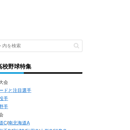
高校野球特集
大会
ードと注目選手
投手
野手
会
道C
/
南北海道A