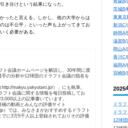
青森B
/
引き分けという結果になった。
茨城B
/
東東京
かったと言える。しかし、他の大学からは
のは不公平」といった声も上がってきてお
新潟C
/
いく必要がある。
静岡A
/
滋賀B
/
岡山A
/
香川C
/
福岡A
/
フト会議ホームページを解説し、30年間に渡
宮崎B
/
選手の分析や12球団のドラフト会議の指名を
。
//makyu.yakyutaro.jp/）」にも執筆。
202
ドラフト会議に関する情報を毎日投稿してお
23,000以上の記事書いています。
ドラフ
補の動画とみんなの評価サイト
t-kaigi.jp）では、みなさまがおすすめするドラフト
ドラフ
までに3万5千人以上登録されておりその評価
12球