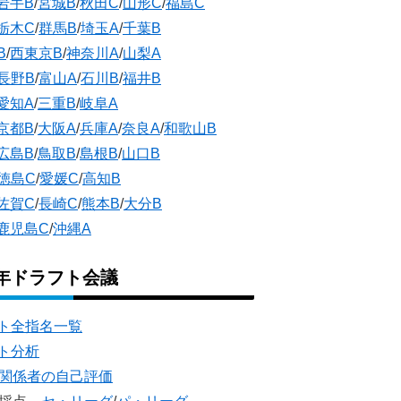
岩手B
/
宮城B
/
秋田C
/
山形C
/
福島C
栃木C
/
群馬B
/
埼玉A
/
千葉B
B
/
西東京B
/
神奈川A
/
山梨A
長野B
/
富山A
/
石川B
/
福井B
愛知A
/
三重B
/
岐阜A
京都B
/
大阪A
/
兵庫A
/
奈良A
/
和歌山B
広島B
/
鳥取B
/
島根B
/
山口B
徳島C
/
愛媛C
/
高知B
佐賀C
/
長崎C
/
熊本B
/
大分B
鹿児島C
/
沖縄A
5年ドラフト会議
ト全指名一覧
ト分析
団関係者の自己評価