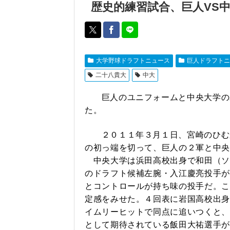
歴史的練習試合、巨人VS
大学野球ドラフトニュース
巨人ドラフトニ
二十八貴大
中大
巨人のユニフォームと中央大学の
た。
２０１１年３月１日、宮崎のひむ
の初っ端を切って、巨人の２軍と中央
中央大学は浜田高校出身で和田（ソ
のドラフト候補左腕・入江慶亮投手が
とコントロールが持ち味の投手だ。こ
定感をみせた。４回表に岩国高校出身
イムリーヒットで同点に追いつくと、
として期待されている飯田大祐選手が