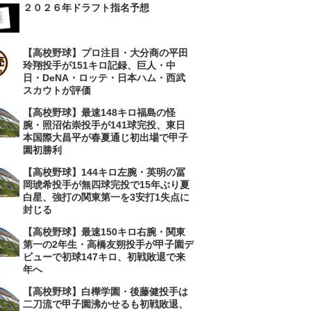
２０２６年ドラフト指名予想
【高校野球】プロ注目・大分商の平田
玲翔投手が151キロ記録、巨人・中
日・DeNA・ロッテ・日本ハム・西武
スカウトが評価
【高校野球】最速148キロ福島の怪
腕・照沼佑崇投手が141球完投、東日
本国際大昌平が春夏通じ初出場で甲子
園初勝利
【高校野球】144キロ左腕・英明の冨
岡琥希投手が無四球完投で15年ぶり夏
白星、強打の関東第一を3安打1失点に
封じる
【高校野球】最速150キロ右腕・関東
第一の2年生・高橋友朔投手が甲子園デ
ビューで初球147キロ、初戦敗退で来
年へ
【高校野球】白樺学園・後藤健投手は
二刀流で甲子園沸かせるも初戦敗退、