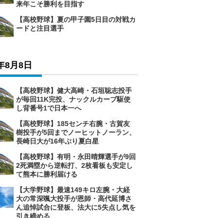
来年こそ勝利を目指す
【高校野球】夏の甲子園5日目の対戦カ
ードと注目選手
6年8月8日
【高校野球】健大高崎・石垣聡志投手
が毎回11K完投、ナックルカーブ駆使
し背番号1で日本一へ
【高校野球】185センチ右腕・古賀友
樹投手が5回までノーヒットノーラン、
長崎日大が16年ぶり夏白星
【高校野球】有明・永田晴輝選手が9回
2死満塁から逆転打、2枚看板も安定し
て熊本に勝利届ける
【大学野球】最速149キロ左腕・大経
大の常深颯大投手が恩師・高代延博さ
ん追悼試合に登板、法大に5失点し気を
引き締める