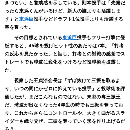
きづらい」と警戒感を示している。則本投手は「先発だ
ったら東浜くんがいるけど、新人の誰よりも活躍しま
す」と
東浜巨
投手などドラフト1位投手よりも活躍する
事を誓った。
その目標とされている
東浜巨
投手もフリー打撃に登
板すると、45球を投げヒット性のあたりは7本。「打者
の反応を見たかった」と話し、打者との対戦の感覚でス
トレートでも球速に変化をつけるなど投球術を披露し
た。
視察した王貞治会長は「ずば抜けて三振を取るよ
り、いつの間にかゼロに抑えている投手」と投球術を評
価したが、まだこんなものではない。東都の奪三振王
だ。球速が出なくなった4年生の時でも三振を奪ってお
り、これからさらにコントロールや、大きく曲がるスラ
イダーも織り交ぜ、三振を奪っていく形を作り上げるだ
ろう。