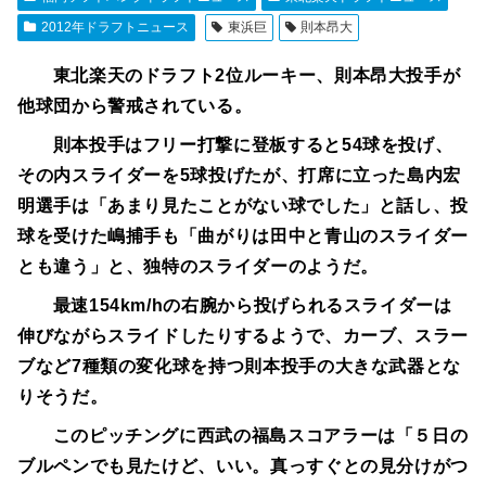
2012年ドラフトニュース
東浜巨
則本昂大
東北楽天のドラフト2位ルーキー、則本昂大投手が
他球団から警戒されている。
則本投手はフリー打撃に登板すると54球を投げ、
その内スライダーを5球投げたが、打席に立った島内宏
明選手は「あまり見たことがない球でした」と話し、投
球を受けた嶋捕手も「曲がりは田中と青山のスライダー
とも違う」と、独特のスライダーのようだ。
最速154km/hの右腕から投げられるスライダーは
伸びながらスライドしたりするようで、カーブ、スラー
ブなど7種類の変化球を持つ則本投手の大きな武器とな
りそうだ。
このピッチングに西武の福島スコアラーは「５日の
ブルペンでも見たけど、いい。真っすぐとの見分けがつ