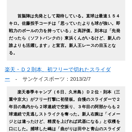
首脳陣は先発として期待している。直球は最速１５４
キロ。佐藤投手コーチは「思っていたよりも球が強い。即
戦力のボールの力を持っている」と高評価。則本は「先発
だったら（ソフトバンクの）東浜くんがいるけど、新人の
誰よりも活躍します」と宣言。新人王レースの目玉とな
る。
楽天・Ｄ２則本、初フリーで切れたスライダ
ー
- サンケイスポーツ：2013/2/7
楽天春季キャンプ（６日、久米島）Ｄ２位・則本（三
重中京大）がフリー打撃に初登板。自慢のスライダーで２
年目の島内から２球連続で空振り、３年目の阿部からも２
球連続で見逃しストライクを奪った。新人右腕は「イメー
ジとは違ったけど、精度を上げれば武器になる」と収穫を
口にした。捕球した嶋は「曲がりは田中と青山のスライダ