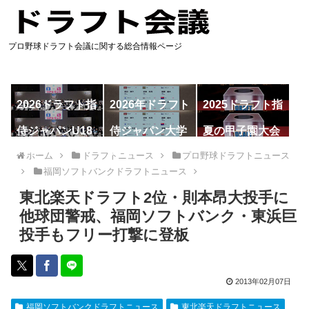
プロ野球ドラフト会議に関する総合情報ページ
2026ドラフト指
2026年ドラフト
2025ドラフト指
名予想
候補
名一覧
侍ジャパンU18
侍ジャパン大学
夏の甲子園大会
代表
代表
ホーム
ドラフトニュース
プロ野球ドラフトニュース
福岡ソフトバンクドラフトニュース
東北楽天ドラフト2位・則本昂大投手に
他球団警戒、福岡ソフトバンク・東浜巨
投手もフリー打撃に登板
2013年02月07日
福岡ソフトバンクドラフトニュース
東北楽天ドラフトニュース