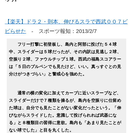
【楽天】ドラ２・則本、伸びるスラで西武００７ビ
ビらせた
- スポーツ報知：2013/2/7
フリー打撃に初登板し、島内と阿部に投げた５４球
中、スライダーは５球だったが、その内訳は見逃し２球、
空振り２球、ファウルチップ１球。西武の福島スコアラー
は「５日のブルペンでも見たけど、いい。真っすぐとの見
分けがつきづらい」と警戒心を強めた。
通常の横の変化に加えてカーブに近いスラーブなど、
スライダーだけで７種類を操るが、島内を空振りに仕留め
た球は、自分でも見たことがない変化だったという。「伸
びながらスライドした。意識して投げられれば武器にな
る」と８種類目の習得に意欲。島内も「あまり見たことが
ない球でした」と目を丸くした。