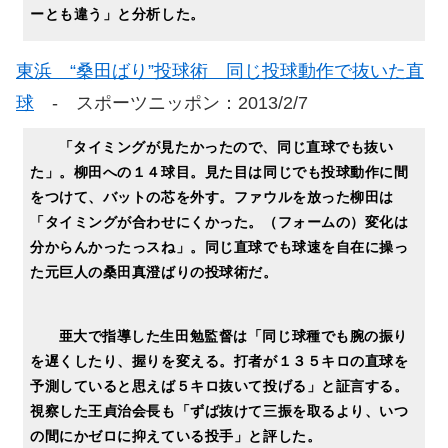
ーとも違う」と分析した。
東浜 “桑田ばり”投球術 同じ投球動作で抜いた直
球
- スポーツニッポン：2013/2/7
「タイミングが見たかったので、同じ直球でも抜い
た」。柳田への１４球目。見た目は同じでも投球動作に間
をつけて、バットの芯を外す。ファウルを放った柳田は
「タイミングが合わせにくかった。（フォームの）変化は
分からんかったっスね」。同じ直球でも球速を自在に操っ
た元巨人の桑田真澄ばりの投球術だ。
亜大で指導した生田勉監督は「同じ球種でも腕の振り
を遅くしたり、握りを変える。打者が１３５キロの直球を
予測していると思えば５キロ抜いて投げる」と証言する。
視察した王貞治会長も「ずば抜けて三振を取るより、いつ
の間にかゼロに抑えている投手」と評した。