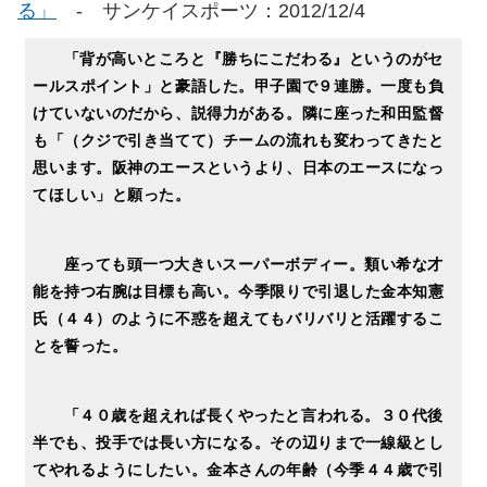
る」
- サンケイスポーツ：2012/12/4
「背が高いところと『勝ちにこだわる』というのがセ
ールスポイント」と豪語した。甲子園で９連勝。一度も負
けていないのだから、説得力がある。隣に座った和田監督
も「（クジで引き当てて）チームの流れも変わってきたと
思います。阪神のエースというより、日本のエースになっ
てほしい」と願った。
座っても頭一つ大きいスーパーボディー。類い希な才
能を持つ右腕は目標も高い。今季限りで引退した金本知憲
氏（４４）のように不惑を超えてもバリバリと活躍するこ
とを誓った。
「４０歳を超えれば長くやったと言われる。３０代後
半でも、投手では長い方になる。その辺りまで一線級とし
てやれるようにしたい。金本さんの年齢（今季４４歳で引