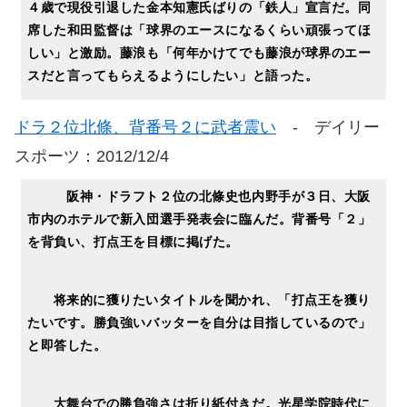
４歳で現役引退した金本知憲氏ばりの「鉄人」宣言だ。同
席した和田監督は「球界のエースになるくらい頑張ってほ
しい」と激励。藤浪も「何年かけてでも藤浪が球界のエー
スだと言ってもらえるようにしたい」と語った。
ドラ２位北條、背番号２に武者震い
- デイリー
スポーツ：2012/12/4
阪神・ドラフト２位の北條史也内野手が３日、大阪
市内のホテルで新入団選手発表会に臨んだ。背番号「２」
を背負い、打点王を目標に掲げた。
将来的に獲りたいタイトルを聞かれ、「打点王を獲り
たいです。勝負強いバッターを自分は目指しているので」
と即答した。
大舞台での勝負強さは折り紙付きだ。光星学院時代に