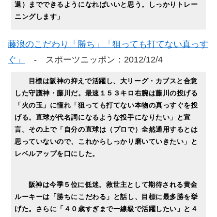
退）までできるようになればいいと思う。しっかりトレー
ニングします」
藤浪のこだわり「勝ち」「狙っても打てない真っす
ぐ」
- スポーツニッポン：2012/12/4
目標は阪神の抑えで活躍し、大リーグ・カブスと合意
した守護神・藤川だ。最速１５３キロ右腕は藤川の投げる
「火の玉」に憧れ「狙っても打てない本物の真っすぐを投
げる。直球が代名詞になるような投手になりたい」と宣
言。その上で「自分の直球は（プロで）全然通用するとは
思っていないので、これからしっかり磨いていきたい」と
レベルアップを口にした。
阪神は今季５位に低迷。救世主として期待される黄金
ルーキーは「勝ちにこだわる」と話し、目標に最多勝を挙
げた。さらに「４０歳すぎまで一線級で活躍したい」と４