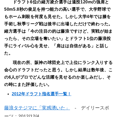
ドラフト6位の緒方凌介選手は遠投120mの強肩と
50m5.8秒の俊足を持つ能力の高い選手で、大学野球で
もホーム刺殺を何度も見せた。しかし大学4年では膝を
手術し秋季リーグ戦は後半に出場しただけで終わった。
緒方選手は「今の注目の的は藤浪ですけど、実戦が始ま
ったら、その立場を奪いたい」とドラフト1位の藤浪投
手にライバル心を見せ、「肩はは自信がある」と話し
た。
現在の所、阪神の球団史上で上位にランク入りする
会心のドラフトだったと思う。しかし結果は数年後、こ
の6人がプロでどんな活躍を見せるのか楽しみだし、そ
の時にまた評価したい。
2012年ドラフト指名選手一覧！
藤浪タテジマに「実感湧いた」
- デイリースポ
ーツ：2012/12/4