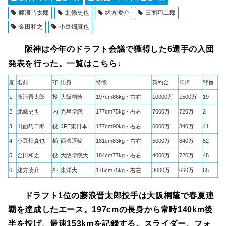
藤浪晋太郎
北條史也
緒方凌介
田面巧二郎
金田和之
小豆畑真也
阪神は今年のドラフト会議で獲得した6選手の入団
発表を行った。一覧はこちら↓
順
名前
守
出身
特徴
契約金
年俸
背番
1
藤浪晋太郎
投
大阪桐蔭
197cm86kg・右右
10000万
1500万
19
2
北條史也
内
光星学院
177cm75kg・右右
7000万
720万
2
3
田面巧二郎
投
JFE東日本
177cm90kg・右右
6000万
840万
41
4
小豆畑真也
捕
西濃運輸
181cm83kg・右右
5000万
840万
52
5
金田和之
投
大阪学院大
184cm77kg・右右
4000万
720万
48
6
緒方凌介
外
東洋大
176cm75kg・右左
3000万
660万
65
ドラフト1位の藤浪晋太郎投手は大阪桐蔭で春夏連
覇を達成したエース。197cmの長身から常時140km後
半を投げ、最速153kmを記録する。スライダー、フォ