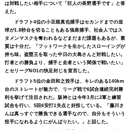
は対戦したい相手について「巨人の長野選手です」と答
えた。
ドラフト4位の小豆畑真也捕手はセカンドまでの送
球が1.8秒台を切ることもある強肩捕手、社会人ではス
タメンマスクを奪われるなどまだまだ課題もあるが、素
質は十分だ。「フットワークを生かしたスローイングが
持ち味。盗塁王を取った中日の大島さんと対戦したい。
打者との勝負より、捕手と走者という関係で戦いたい」
とセリーグNO1の快足封じを宣言した。
ドラフト5位の金田和之投手は、キレのある140km
台のストレートが魅力で、リーグ戦で6試合連続完封勝
利を挙げて注目された。阪神とは今年3月に2軍と練習
試合を行い、5回6安打1失点と好投している。「藤川さ
んは真っすぐで勝負できる選手なので、自分もそういう
投手になれるようにがんばりたい。」と話した。