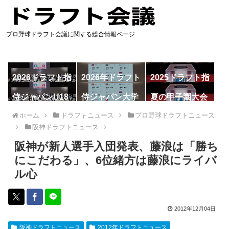
プロ野球ドラフト会議に関する総合情報ページ
2026ドラフト指
2026年ドラフト
2025ドラフト指
名予想
候補
名一覧
侍ジャパンU18
侍ジャパン大学
夏の甲子園大会
代表
代表
ホーム
ドラフトニュース
プロ野球ドラフトニュース
阪神ドラフトニュース
阪神が新人選手入団発表、藤浪は「勝ち
にこだわる」、6位緒方は藤浪にライバ
ル心
2012年12月04日
阪神ドラフトニュース
2012年ドラフトニュース