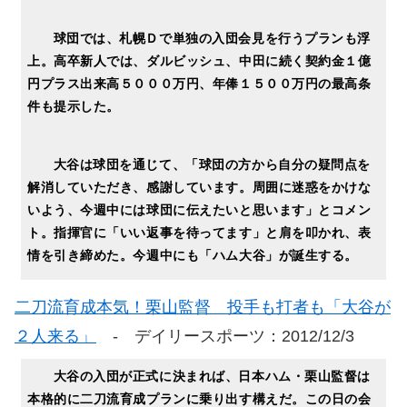
球団では、札幌Ｄで単独の入団会見を行うプランも浮
上。高卒新人では、ダルビッシュ、中田に続く契約金１億
円プラス出来高５０００万円、年俸１５００万円の最高条
件も提示した。
大谷は球団を通じて、「球団の方から自分の疑問点を
解消していただき、感謝しています。周囲に迷惑をかけな
いよう、今週中には球団に伝えたいと思います」とコメン
ト。指揮官に「いい返事を待ってます」と肩を叩かれ、表
情を引き締めた。今週中にも「ハム大谷」が誕生する。
二刀流育成本気！栗山監督 投手も打者も「大谷が
２人来る」
- デイリースポーツ：2012/12/3
大谷の入団が正式に決まれば、日本ハム・栗山監督は
本格的に二刀流育成プランに乗り出す構えだ。この日の会