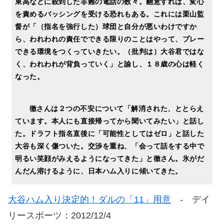
東高などに殺到した非難の電話の数々。翻意すれば、変心
を責めるバッシングを受ける恐れもある。これには栗山監
督が「（指名を強行した）球団と自分が悪いわけですか
ら、われわれの責任でできる限りのことはやって、プレー
できる環境をつくっていきたい。（批判は）大谷君ではな
く、われわれが背負っていく」と諭し、１８歳の心は軽く
なった。
徹さんは２つの不安について「解消された、ととらえ
ています。本人にも直接帰ってから聞いてみたい」と話し
た。ドラフト指名直後に「可能性としてはゼロ」と話した
大谷も深く傷ついた。交渉を重ね、「会って話をする中で
明るい笑顔がみえるようになってきた」と徹さん。氷がだ
んだん溶けるように、日本ハム入りに傾いてきた。
大谷ハム入り決定的！ダルの「11」用意
- デイ
リースポーツ：2012/12/4