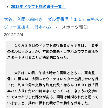
2012年ドラフト指名選手一覧！
大谷、入団へ前向き！ダル背番号「１１」＆将来メ
ジャー支援も…日本ハム
- スポーツ報知：
2012/12/4
１０月２５日のドラフト強行指名から３９日。「岩手
のダルビッシュ」が、本家の古巣・日本ハムでプロ生活を
スタートさせることが決定的になった。
大谷はこの日、午後６時から両親とともに、栗山監
督、山田ＧＭ、大渕スカウトディレクターと話し合いを行
った。約４０分の交渉を終えた父・徹さん（５０）は「日
本ハム入りにだいぶ前向きになっている。きょうの交渉の
中でスッキリした部分がある。問題は解消されたと思って
います」と、揺れに揺れた我が子の胸中を代弁した。