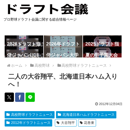
プロ野球ドラフト会議に関する総合情報ページ
2026ドラフト指
2026年ドラフト
2025ドラフト指
名予想
候補
名一覧
侍ジャパンU18
侍ジャパン大学
夏の甲子園大会
代表
代表
ホーム
高校野球
高校野球ドラフトニュース
二人の大谷翔平、北海道日本ハム入り
へ！
2012年12月04日
高校野球ドラフトニュース
北海道日本ハムドラフトニュース
2012年ドラフトニュース
大谷翔平
花巻東