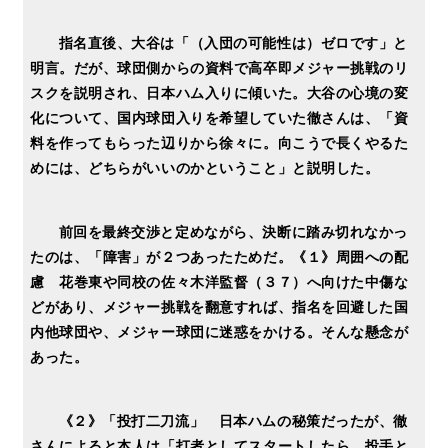
指名直後、大谷は「（入団の可能性は）ゼロです」と
明言。だが、球団側からの資料で高卒即メジャー挑戦のリ
スクを説明され、日本ハム入りに傾いた。大谷の心境の変
化について、国内球団入りを希望していた徹さんは、「資
料を作ってもらった辺りから徐々に。向こうで長くやるた
めには、どちらがいいのかということ」と説明した。
前回を最終交渉と定めながら、決断に踏み切れなかっ
たのは、「障害」が２つあったためだ。《１》周囲への配
慮 花巻東や同校の佐々木洋監督（３７）へ向けた中傷な
どがあり、メジャー挑戦を翻意すれば、指名を回避した国
内他球団や、メジャー球団に迷惑をかける。そんな懸念が
あった。
《２》「投打二刀流」 日本ハムの秘策だったが、徹
さんによると本人は「打者としてスタートしたら、投手と