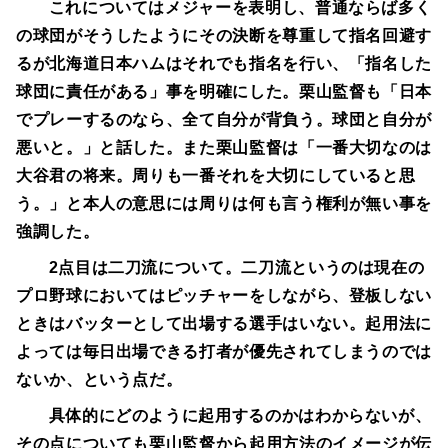
これについてはメジャーを表明し、普通ならば多く
の球団がそうしたようにその決断を尊重して指名回避す
るが北海道日本ハムはそれでも指名を行い、「指名した
球団に責任がある」事を明確にした。栗山監督も「日本
でプレーするのなら、全て自分が背負う。球団と自分が
悪いと。」と話した。また栗山監督は「一番大切なのは
大谷君の将来。周りも一番それを大切にしていると思
う。」と本人の意思には周りは何も言う権利が無い事を
強調した。
2点目は二刀流について。二刀流というのは現在の
プロ野球においてはピッチャーをしながら、登板しない
ときはバッターとして出場する選手はいない。起用法に
よっては毎日出場できる打者が優先されてしまうのでは
ないか、という点だ。
具体的にどのように起用するのかはわからないが、
その点についても栗山監督から起用方法のイメージが伝