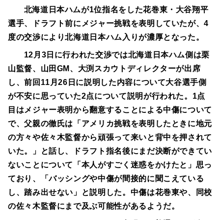
北海道日本ハムが1位指名をした花巻東・大谷翔平
選手、ドラフト前にメジャー挑戦を表明していたが、4
度の交渉により北海道日本ハム入りが濃厚となった。
12月3日に行われた交渉では北海道日本ハム側は栗
山監督、山田GM、大渕スカウトディレクターが出席
し、前回11月26日に説明した内容について大谷選手側
が不安に思っていた2点について説明が行われた。
1点
目はメジャー表明から翻意することによる中傷について
で、父親の徹氏は「アメリカ挑戦を表明したときに地元
の方々や佐々木監督から頑張って来いと背中を押されて
いた。」と話し、ドラフト指名後にまだ決断ができてい
ないことについて「本人がすごく迷惑をかけたと」思っ
ており、「バッシングや中傷が間接的に聞こえている
し、踏み出せない」と説明した。中傷は花巻東や、同校
の佐々木監督にまで及ぶ可能性があるようだ。