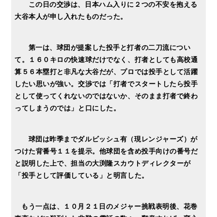
この日の交渉は、日本ハム入りに２つの不安を抱える
大谷本人が申し入れたものだった。
第一は、球団が提案した投手と打者の二刀流につい
て。１６０キロの快速球だけでなく、打者としても高校通
算５６本塁打と非凡な大谷だが、プロでは投手として活躍
したい思いが強い。交渉では「打者でスタートしたら投手
として使ってくれないのではないか、そのまま打者で終わ
ってしまうのでは」と口にした。
球団は昨季までダルビッシュ有（現レンジャーズ）が
つけた背番号１１を提示。他球団を含め投手向けの番号だ
と説明した上で、担当の大渕隆スカウトディレクターが
「投手として評価している」と明言した。
もう一点は、１０月２１日のメジャー挑戦表明後、花巻