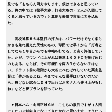
見でも「もちろん両方やります。僕はできると思ってい
る。俺の中では（投手大谷、打者大谷の）２人が入団して
くると思っているので」と真剣な表情で言葉に力を込め
た。
高校通算５６本塁打の打力は、パワーだけでなく柔ら
かさも兼ね備えた天性のもの。球団では早くから「打者と
してなら１年目からでも中軸を打てる」と高く評価してい
た。ただ、マウンドに上がれば最速１６０キロを投げ込む
力もある。ならば、その可能性を両方生かさない手はな
い。ドラフト前の段階から大谷にべたぼれしていた栗山監
督は「夢があるよね。今までそんな選手はいないのだか
ら。投げない試合はＤＨで出ればお客さんも盛り上がるし
ね」などと夢プランを語っていた。
▼日本ハム・山田正雄ＧＭ こちらの欲目ですが（入団
に）だいぶ前向きになってきたかなと思います。そうなっ