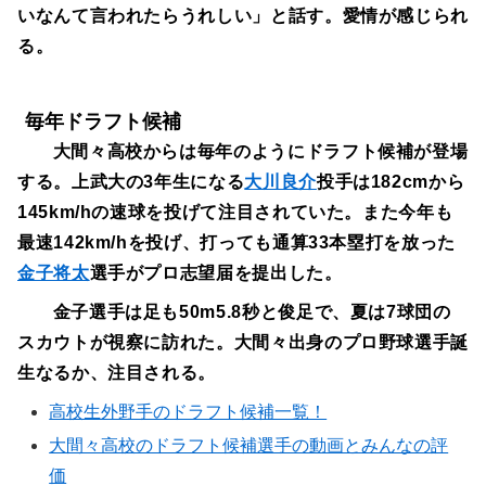
いなんて言われたらうれしい」と話す。愛情が感じられ
る。
毎年ドラフト候補
大間々高校からは毎年のようにドラフト候補が登場
する。上武大の3年生になる
大川良介
投手は182cmから
145km/hの速球を投げて注目されていた。また今年も
最速142km/hを投げ、打っても通算33本塁打を放った
金子将太
選手がプロ志望届を提出した。
金子選手は足も50m5.8秒と俊足で、夏は7球団の
スカウトが視察に訪れた。大間々出身のプロ野球選手誕
生なるか、注目される。
高校生外野手のドラフト候補一覧！
大間々高校のドラフト候補選手の動画とみんなの評
価