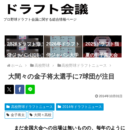
プロ野球ドラフト会議に関する総合情報ページ
2026ドラフト指
2026年ドラフト
2025ドラフト指
名予想
候補
名一覧
侍ジャパンU18
侍ジャパン大学
夏の甲子園大会
代表
代表
ホーム
高校野球
高校野球ドラフトニュース
大間々の金子将太選手に7球団が注目
2014年10月01日
高校野球ドラフトニュース
2014年ドラフトニュース
金子将太
大間々高校
まだ全国大会への出場は無いものの、毎年のように