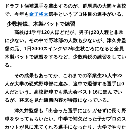
ドラフト候補選手を輩出するのが、群馬県の大間々高校
で、今年も
金子将太
選手というプロ注目の選手がいる。
少数精鋭、木製バットで練習
高校は1学年120人ほどだが、男子は20人程と非常
に少ない。その中で野球部の人数も少ないが、津久井監
督の元、1日3000スイングや2年生秋ごろになると全員
木製バットで練習をするなど、少数精鋭の練習をしてい
る。
その成果もあってか、これまでの卒業生25人中22
人が大学の硬式野球部に進み、途中で退部する選手は0
人だという。高校野球でも県大会ベスト16に進んでい
るが、将来を見た練習内容が特徴になっている。
津久井監督も「出会った選手にはケガせずに長く野
球をやってもらいたい。中学で補欠だった子がプロのス
カウトが見に来てくれる選手になったり、大学でやりた