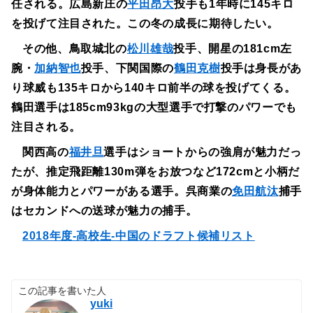
任される。広島新庄の
平田昂大
投手も1年時に145キロ
を投げて注目された。この冬の成長に期待したい。
その他、鳥取城北の
松川雄哉
投手、開星の181cm左
腕・
加納智也
投手、下関国際の
鶴田克樹
投手は身長があ
り球威も135キロから140キロ前半の球を投げてくる。
鶴田選手は185cm93kgの大型選手で打撃のパワーでも
注目される。
関西高の
福井旦
選手はショートからの強肩が魅力だっ
たが、推定飛距離130m弾をお放つなど172cmと小柄だ
が身体能力とパワーがある選手。呉商業の
免田航汰
捕手
はセカンドへの送球が魅力の捕手。
2018年度-高校生-中国のドラフト候補リスト
この記事を書いた人
yuki