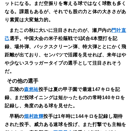
ットになる。まだ空振りを奪える球ではなく球数も多く
なる。課題もあるが、それでも股の力と体の大きさがあ
り素質は大変魅力的。
またこの秋に大いに注目されたのが、瀬戸内の
門叶直
己
選手。中国大会の米子松蔭戦で1試合4本塁打を記
録、場外弾、バックスクリーン弾、特大弾ととにかく飛
距離が出ており、センバツで活躍を見せれば、来年はや
や少ないスラッガータイプの選手として注目されそう
だ。
その他の選手
広陵の
森悠祐
投手は夏の甲子園で最速147キロを記
録、まだ投球イニングは短かったものの常時140キロを
記録し、角度のある球を見せた。
早鞆の
畑村政輝
投手は1年時に144キロを記録し期待
された投手、威力ある速球を投げ、また打撃でも主軸を