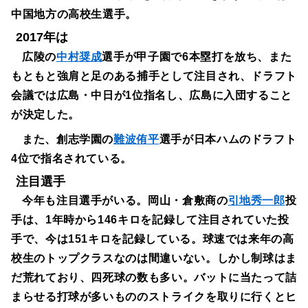
中国地方の高校生選手。
2017年は
広陵の
中村奨成
選手が甲子園で6本塁打を放ち、また
もともと強肩と足のある捕手として注目され、ドラフト
会議では広島・中日が1位指名し、広島に入団すること
が決定した。
また、創志学園の
難波侑平
選手が日本ハムのドラフト
4位で指名されている。
注目選手
今年も注目選手がいる。岡山・倉敷商の
引地秀一郎
投
手は、1年時から146キロを記録して注目されていた投
手で、今は151キロを記録している。球速では来年の高
校生のトップクラスなのは間違いない。しかし制球はま
だ荒れており、四死球の数も多い。バットに当たって詰
まらせる打球が多いもののストライクを取りに行くとヒ