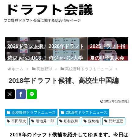
プロ野球ドラフト会議に関する総合情報ページ
2026ドラフト指
2026年ドラフト
2025ドラフト指
名予想
候補
名一覧
侍ジャパンU18
侍ジャパン大学
夏の甲子園大会
代表
代表
ホーム
高校野球
高校野球ドラフトニュース
2018年ドラフト候補、高校生中国編
2017年12月28日
高校野球ドラフトニュース
2018年ドラフトニュース
平田昂大
引地秀一郎
畑村政輝
森悠祐
門叶直己
2018年のドラフト候補を紹介してゆきます。今日は