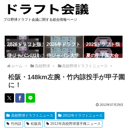
プロ野球ドラフト会議に関する総合情報ページ
2026ドラフト指
2026年ドラフト
2025ドラフト指
名予想
候補
名一覧
侍ジャパンU18
侍ジャパン大学
夏の甲子園大会
代表
代表
ホーム
高校野球
高校野球ドラフトニュース
松阪・148km左腕・竹内諒投手が甲子園
に！
2012年07月29日
高校野球ドラフトニュース
2012年ドラフトニュース
竹内諒
松阪高
2012年高校野球選手権ニュース