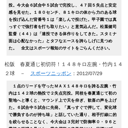
投。今大会６試合中５試合で完投し、４７回５失点と安定
感を見せた。１８０センチ、８１キロの体から力のある球
を投げ込んだ背番号１は「楽しんで投げた。甲子園では真
っすぐで強打者を打ち取りたい」と意気込んだ。松葉健司
監督（４４）は「連投できる体作りをしてきた。スタミナ
面は心配なかった」とタフなエースを誇らしげに見つめ
た。 全文はスポーツ報知のサイトをごらんください。
松阪 春夏通じ初切符！１４８キロ左腕・竹内１４
２球 －
スポーツニッポン
：2012/07/29
１点のリードを守ったＭＡＸ１４８キロを誇る左腕・竹
内は１４２球の熱投で２失点完投。同校を春夏通じて初の
聖地へと導くと、マウンド上で天を仰ぎ、歓喜の声を上げ
た。６試合中５試合に先発。「真っすぐで押して、変化球
で勝負するのが持ち味」と話していた通り、相手打線に的
を絞らせることなく、今大会は３完封で防御率０・９６と