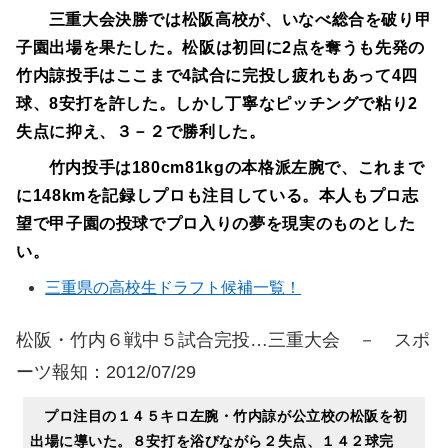
三重大会決勝では松阪高校が、いなべ総合を破り甲
子園出場を果たした。松阪は初回に2点を奪うも先発の
竹内諒投手はここまで4試合に完投し疲れもあって4四
球、8安打を許した。しかし丁寧なピッチングで粘り2
失点に抑え、３－２で勝利した。
竹内投手は180cm81kgの本格派左腕で、これまで
に148kmを記録しプロも注目している。本人もプロ志
望で甲子園の投球でプロ入りの夢を現実のものとした
い。
三重県の高校生ドラフト候補一覧！
松阪・竹内６戦中５試合完投…三重大会 － スポ
ーツ報知：2012/07/29
プロ注目の１４５キロ左腕・竹内諒が公立校の松阪を初
出場に導いた。８安打を浴びながら２失点、１４２球完