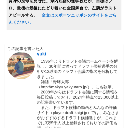
貫禄の投球を見せた。県内屈指の進学校だが、目標はプ
ロ。最後の最後にたどり着いた全国舞台で、左腕がラスト
アピールする。
全文はスポーツニッポンのサイトをごら
んください。
この記事を書いた人
yuki
1996年よりドラフト会議ホームページを解
説し、30年間に渡ってドラフト候補選手の分
析や12球団のドラフト会議の指名を分析して
きました。
雑誌「野球太郎
（http://makyu.yakyutaro.jp/）」にも執筆。
2008年からはドラフト会議に関する情報を
毎日投稿しており、2024年時点で23,000以上
の記事書いています。
また、ドラフト候補の動画とみんなの評価
サイト（player.draft-kaigi.jp）では、みなさま
がおすすめするドラフト候補選手が、これま
でに3万5千人以上登録されておりその評価も