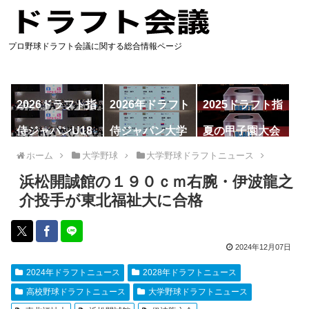
プロ野球ドラフト会議に関する総合情報ページ
2026ドラフト指
2026年ドラフト
2025ドラフト指
名予想
候補
名一覧
侍ジャパンU18
侍ジャパン大学
夏の甲子園大会
代表
代表
ホーム
大学野球
大学野球ドラフトニュース
浜松開誠館の１９０ｃｍ右腕・伊波龍之
介投手が東北福祉大に合格
2024年12月07日
2024年ドラフトニュース
2028年ドラフトニュース
高校野球ドラフトニュース
大学野球ドラフトニュース