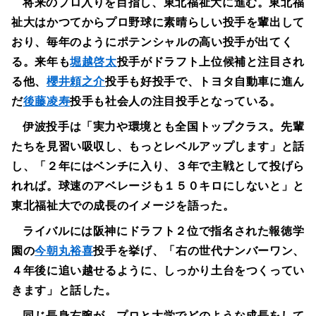
将来のプロ入りを目指し、東北福祉大に進む。東北福
祉大はかつてからプロ野球に素晴らしい投手を輩出して
おり、毎年のようにポテンシャルの高い投手が出てく
る。来年も
堀越啓太
投手がドラフト上位候補と注目され
る他、
櫻井頼之介
投手も好投手で、トヨタ自動車に進ん
だ
後藤凌寿
投手も社会人の注目投手となっている。
伊波投手は「実力や環境とも全国トップクラス。先輩
たちを見習い吸収し、もっとレベルアップします」と話
し、「２年にはベンチに入り、３年で主戦として投げら
れれば。球速のアベレージも１５０キロにしないと」と
東北福祉大での成長のイメージを語った。
ライバルには阪神にドラフト２位で指名された報徳学
園の
今朝丸裕喜
投手を挙げ、「右の世代ナンバーワン、
４年後に追い越せるように、しっかり土台をつくってい
きます」と話した。
同じ長身右腕が、プロと大学でどのような成長をして