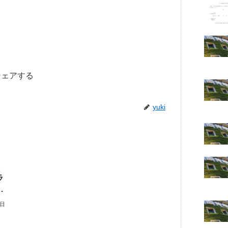
シェアする
yuki
ラ
・
尾
3日
・