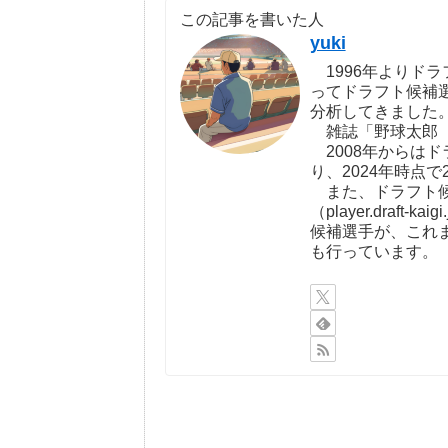
この記事を書いた人
yuki
1996年よりドラ
ってドラフト候補
分析してきました
雑誌「野球太郎（http:
2008年からは
り、2024年時点で
また、ドラフト候
（player.draf
候補選手が、これ
も行っています。