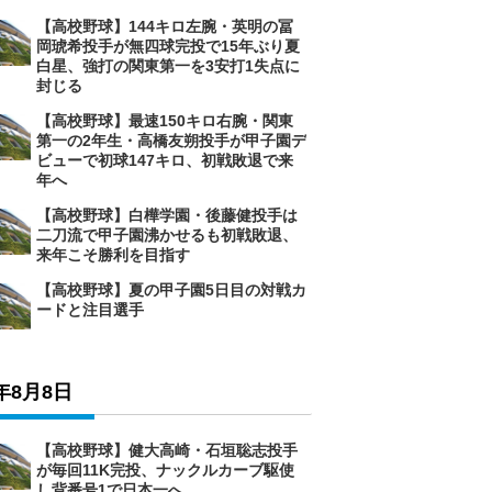
【高校野球】144キロ左腕・英明の冨
岡琥希投手が無四球完投で15年ぶり夏
白星、強打の関東第一を3安打1失点に
封じる
【高校野球】最速150キロ右腕・関東
第一の2年生・高橋友朔投手が甲子園デ
ビューで初球147キロ、初戦敗退で来
年へ
【高校野球】白樺学園・後藤健投手は
二刀流で甲子園沸かせるも初戦敗退、
来年こそ勝利を目指す
【高校野球】夏の甲子園5日目の対戦カ
ードと注目選手
6年8月8日
【高校野球】健大高崎・石垣聡志投手
が毎回11K完投、ナックルカーブ駆使
し背番号1で日本一へ