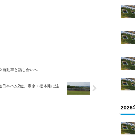
タ自動車と話し合いへ
道日本ハム2位、帝京・松本剛に注
202