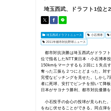
埼玉西武、ドラフト1位と
埼玉西武ドラフトニュース
小石博孝
2011年都市対抗野球ニュース
都市対抗決勝は埼玉西武がドラフト
位で指名したNTT東日本・小石博孝
150kmをマークするも２回に１失点す
奪った三振も２つにとどまった。対す
完璧なピッチングを見せた。しかし7
者に死球、安打でピンチを招いて降板
日本がサヨナラ勝利、都市対抗優勝を
小石投手の会心の投球が見られた。
をねじ伏せることができる。同点弾を