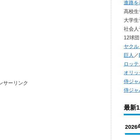
進路を
高校
大学
社会
12球団
ヤクル
巨人
／
ロッテ
オリッ
侍ジャ
ンサーリンク
侍ジャ
最新
202