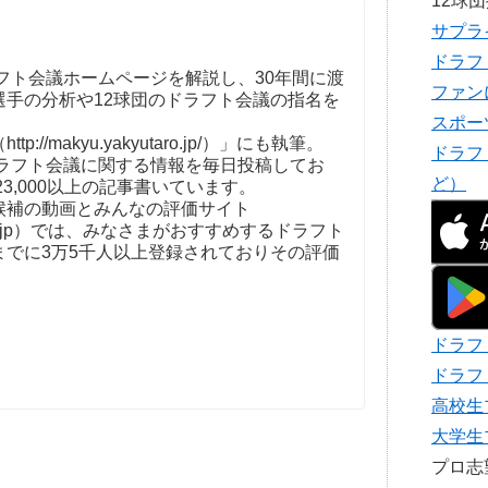
12球
サプラ
ドラフ
フト会議ホームページを解説し、30年間に渡
ファン
選手の分析や12球団のドラフト会議の指名を
。
スポー
//makyu.yakyutaro.jp/）」にも執筆。
ドラフ
ドラフト会議に関する情報を毎日投稿してお
ど）
23,000以上の記事書いています。
補の動画とみんなの評価サイト
t-kaigi.jp）では、みなさまがおすすめするドラフト
までに3万5千人以上登録されておりその評価
ドラフ
ドラフ
高校生
大学生
プロ