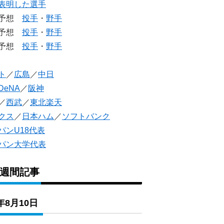
表明した選手
生予想
投手
・
野手
生予想
投手
・
野手
人予想
投手
・
野手
ト
／
広島
／
中日
DeNA
／
阪神
／
西武
／
東北楽天
クス
／
日本ハム
／
ソフトバンク
パンU18代表
パン大学代表
1週間記事
6年8月10日