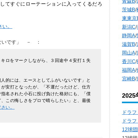
青森B
/
してすぐにローテーションに入ってくるだろ
茨城B
/
東東京
さい。
新潟C
/
静岡A
/
いないです」 －
：
滋賀B
/
岡山A
/
０キロをマークしながら、３回途中４安打１失
香川C
/
。
福岡A
/
宮崎B
/
人的には、エースとしてふがいないです」と
りが安打となったが、「不運だったけど、仕方
で指名された小石に投げ負けた格好にも、「僕
202
ど、この悔しさをプロで晴らしたい」と、最後
ださい。
ドラフ
ドラフ
12球