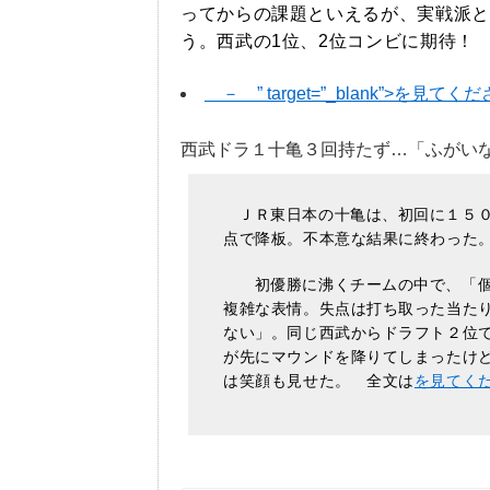
ってからの課題といえるが、実戦派と
う。西武の1位、2位コンビに期待！
－
” target=”_blank”>
を見てくだ
西武ドラ１十亀３回持たず…「ふが
ＪＲ東日本の十亀は、初回に１５
点で降板。不本意な結果に終わった
初優勝に沸くチームの中で、「個
複雑な表情。失点は打ち取った当た
ない」。同じ西武からドラフト２位
が先にマウンドを降りてしまったけ
は笑顔も見せた。 全文は
を見てく