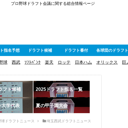
プロ野球ドラフト会議に関する総合情報ページ
ト指名予想
ドラフト候補
ドラフト番付
各球団のドラフ
野球
西武
ｿﾌﾄﾊﾞﾝｸ
楽天
ロッテ
日本ハム
オリックス
巨
ドラフト候補
2025ドラフト指名一覧
ン大学代表
夏の甲子園大会
野球ドラフトニュース
埼玉西武ドラフトニュース