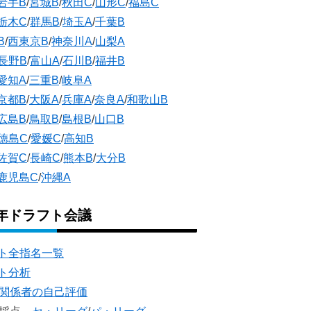
岩手B
/
宮城B
/
秋田C
/
山形C
/
福島C
栃木C
/
群馬B
/
埼玉A
/
千葉B
B
/
西東京B
/
神奈川A
/
山梨A
長野B
/
富山A
/
石川B
/
福井B
愛知A
/
三重B
/
岐阜A
京都B
/
大阪A
/
兵庫A
/
奈良A
/
和歌山B
広島B
/
鳥取B
/
島根B
/
山口B
徳島C
/
愛媛C
/
高知B
佐賀C
/
長崎C
/
熊本B
/
大分B
鹿児島C
/
沖縄A
5年ドラフト会議
ト全指名一覧
ト分析
団関係者の自己評価