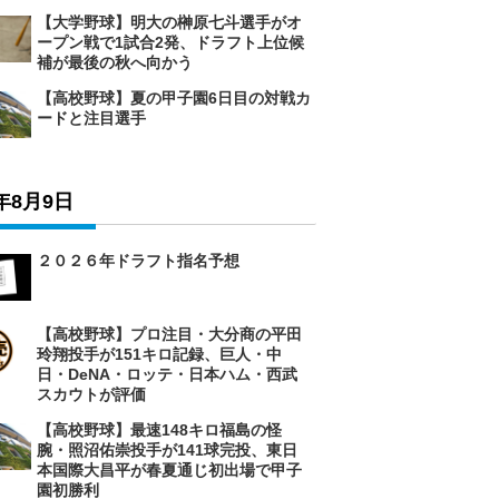
【大学野球】明大の榊原七斗選手がオ
ープン戦で1試合2発、ドラフト上位候
補が最後の秋へ向かう
【高校野球】夏の甲子園6日目の対戦カ
ードと注目選手
6年8月9日
２０２６年ドラフト指名予想
【高校野球】プロ注目・大分商の平田
玲翔投手が151キロ記録、巨人・中
日・DeNA・ロッテ・日本ハム・西武
スカウトが評価
【高校野球】最速148キロ福島の怪
腕・照沼佑崇投手が141球完投、東日
本国際大昌平が春夏通じ初出場で甲子
園初勝利