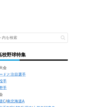
高校野球特集
大会
ードと注目選手
投手
野手
会
道C
/
南北海道A