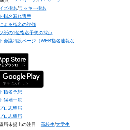
団採点
セ・リーグ
/
パ・リーグ
イズ指名
/
ラッキー指名
ト指名漏れ選手
による指名の評価
ツ紙の1位指名予想の採点
ト会議特設ページ（WEB指名速報な
ト指名予想
ト候補一覧
プロ志望届
プロ志望届
志望届未提出の注目
高校生
/
大学生