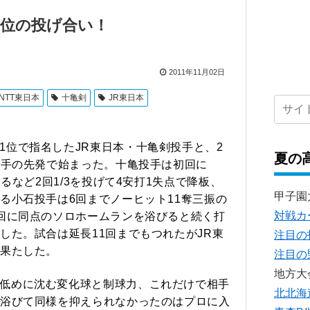
2位の投げ合い！
2011年11月02日
NTT東日本
十亀剣
JR東日本
1位で指名したJR東日本・十亀剣投手と、2
夏の
投手の先発で始まった。
十亀投手は初回に
るなど2回1/3を投げて4安打1失点で降板、
甲子園
る小石投手は6回までノーヒット11奪三振の
対戦カ
回に同点のソロホームランを浴びると続く打
した。試合は延長11回までもつれたがJR東
注目の
果たした。
注目の
地方大
低めに沈む変化球と制球力、これだけで相手
北北海
浴びて同様を抑えられなかったのはプロに入