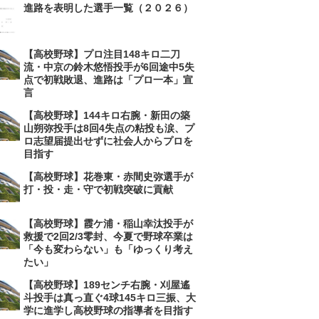
進路を表明した選手一覧（２０２６）
【高校野球】プロ注目148キロ二刀
流・中京の鈴木悠悟投手が6回途中5失
点で初戦敗退、進路は「プロ一本」宣
言
【高校野球】144キロ右腕・新田の築
山朔弥投手は8回4失点の粘投も涙、プ
ロ志望届提出せずに社会人からプロを
目指す
【高校野球】花巻東・赤間史弥選手が
打・投・走・守で初戦突破に貢献
【高校野球】霞ケ浦・稲山幸汰投手が
救援で2回2/3零封、今夏で野球卒業は
「今も変わらない」も「ゆっくり考え
たい」
【高校野球】189センチ右腕・刈屋遙
斗投手は真っ直ぐ4球145キロ三振、大
学に進学し高校野球の指導者を目指す