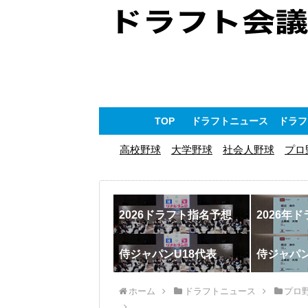
TOP
ドラフトニュース
ドラフ
高校野球
大学野球
社会人野球
プロ
2026ドラフト指名予想
2026年
侍ジャパンU18代表
侍ジャパ
ホーム
ドラフトニュース
プロ