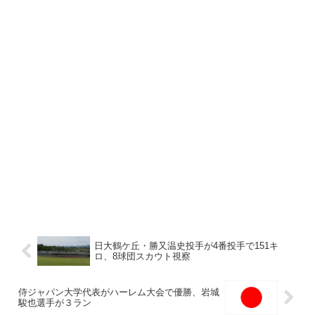
日大鶴ケ丘・勝又温史投手が4番投手で151キ
ロ、8球団スカウト視察
侍ジャパン大学代表がハーレム大会で優勝、岩城
駿也選手が３ラン