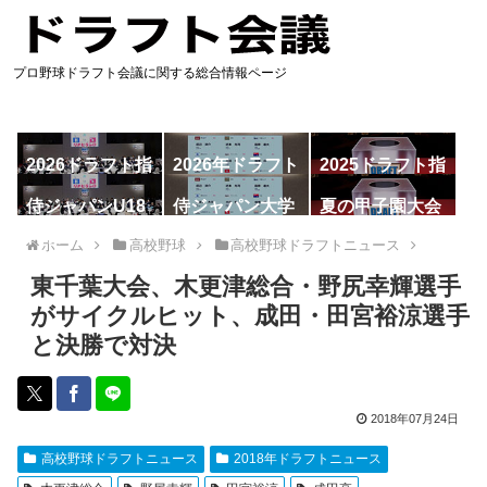
プロ野球ドラフト会議に関する総合情報ページ
2026ドラフト指
2026年ドラフト
2025ドラフト指
名予想
候補
名一覧
侍ジャパンU18
侍ジャパン大学
夏の甲子園大会
代表
代表
ホーム
高校野球
高校野球ドラフトニュース
東千葉大会、木更津総合・野尻幸輝選手
がサイクルヒット、成田・田宮裕涼選手
と決勝で対決
2018年07月24日
高校野球ドラフトニュース
2018年ドラフトニュース