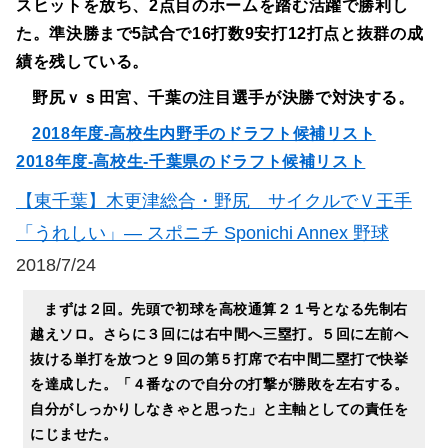
スヒットを放ち、2点目のホームを踏む活躍で勝利し
た。準決勝まで5試合で16打数9安打12打点と抜群の成
績を残している。
野尻ｖｓ田宮、千葉の注目選手が決勝で対決する。
2018年度-高校生内野手のドラフト候補リスト
2018年度-高校生-千葉県のドラフト候補リスト
【東千葉】木更津総合・野尻 サイクルでＶ王手
「うれしい」― スポニチ Sponichi Annex 野球
2018/7/24
まずは２回。先頭で初球を高校通算２１号となる先制右
越えソロ。さらに３回には右中間へ三塁打。５回に左前へ
抜ける単打を放つと９回の第５打席で右中間二塁打で快挙
を達成した。「４番なので自分の打撃が勝敗を左右する。
自分がしっかりしなきゃと思った」と主軸としての責任を
にじませた。