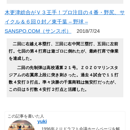
木更津総合がＶ３王手！プロ注目の４番・野尻、サ
イクル＆６回０封／東千葉 – 野球 –
SANSPO.COM（サンスポ）
2018/7/24
二回に右越え本塁打、三回に右中間三塁打、五回に左前
打。七回の第４打席は遊ゴロに倒れたが、最終打席で偉業
を達成した。
二回の先制弾は高校通算２１号。ＺＯＺＯマリンスタ
ジアムの右翼席上段に突き刺さった。過去４試合で１１打
数４安打３打点。準々決勝の千葉商戦は無安打だったが、
この日は５打数４安打２打点と活躍した。
この記事を書いた人
yuki
1996年よりドラフト会議ホームページを解