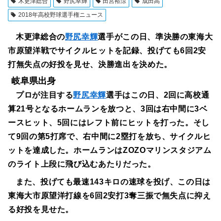
木更津総合
野尻幸輝
田宮裕涼
成田高
2018年高校野球選手権ニュース
木更津総合の
野尻幸輝
選手がこの日、準決勝の東海大
市原望洋戦でサイクルヒットを記録、投げても6回2安
打無失点の好投を見せ、決勝進出を決めた。
岐阜県出身
プロが注目する
野尻幸輝
選手はこの日、2回に高校通
算21号となるホームランを放つと、3回は右中間に3ベ
ースヒット、5回にはレフト前にヒットを打った。そし
て9回の第5打席で、右中間に2塁打を放ち、サイクルヒ
ットを達成した。ホームランはZOZOマリンスタジアム
のライト上段に飛び込むあたりだった。
また、投げても最速143キロの速球を投げ、この日は
東海大市原望洋打線を6回2安打3奪三振で無失点に抑え
る好投を見せた。