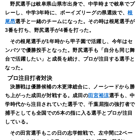
野尻選手は岐阜県山県市出身で、中学時まで岐阜でプ
レーし、中学3年時に、ボーイズリーグの県選抜で、
根
尾昂
選手と一緒のチームになった。その時は根尾選手が
3番を打ち、野尻選手が4番を打った。
その根尾選手が1年時から甲子園で活躍し、今年はセ
ンバツで優勝投手となった。野尻選手も「自分も同じ舞
台で活躍したい」と成長を続け、プロが注目する選手と
なった。
プロ注目打者対決
決勝戦は優勝候補の木更津総合に、ノーシードから勝
ち上がった成田が対戦する。成田の
田宮裕涼
選手も、中
学時代から注目されていた選手で、千葉屈指の強打者で
捕手としても全国での5本の指に入る選手とプロが注目
している。
その田宮選手もこの日の志学館戦で、左中間に2ベー