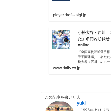
player.draft-kaigi.jp
小松大谷・西川 
た」名門ねじ伏せ
online
「全国高校野球選手権
甲子園球場） 名だた
松大谷（石川）のエー
し、好投するも敗戦。「
www.daily.co.jp
この記事を書いた人
yuki
1996年よりドラ