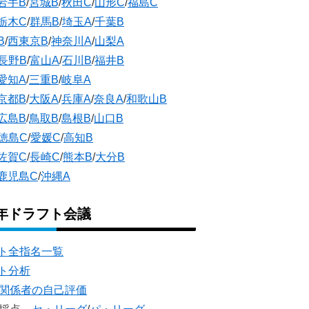
岩手B
/
宮城B
/
秋田C
/
山形C
/
福島C
栃木C
/
群馬B
/
埼玉A
/
千葉B
B
/
西東京B
/
神奈川A
/
山梨A
長野B
/
富山A
/
石川B
/
福井B
愛知A
/
三重B
/
岐阜A
京都B
/
大阪A
/
兵庫A
/
奈良A
/
和歌山B
広島B
/
鳥取B
/
島根B
/
山口B
徳島C
/
愛媛C
/
高知B
佐賀C
/
長崎C
/
熊本B
/
大分B
鹿児島C
/
沖縄A
5年ドラフト会議
ト全指名一覧
ト分析
団関係者の自己評価