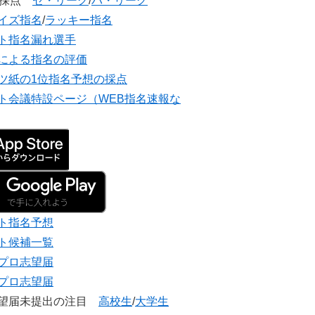
団採点
セ・リーグ
/
パ・リーグ
イズ指名
/
ラッキー指名
ト指名漏れ選手
による指名の評価
ツ紙の1位指名予想の採点
ト会議特設ページ（WEB指名速報な
ト指名予想
ト候補一覧
プロ志望届
プロ志望届
志望届未提出の注目
高校生
/
大学生