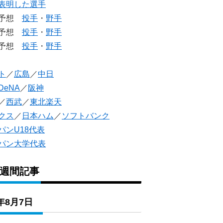
表明した選手
生予想
投手
・
野手
生予想
投手
・
野手
人予想
投手
・
野手
ト
／
広島
／
中日
DeNA
／
阪神
／
西武
／
東北楽天
クス
／
日本ハム
／
ソフトバンク
パンU18代表
パン大学代表
1週間記事
6年8月7日