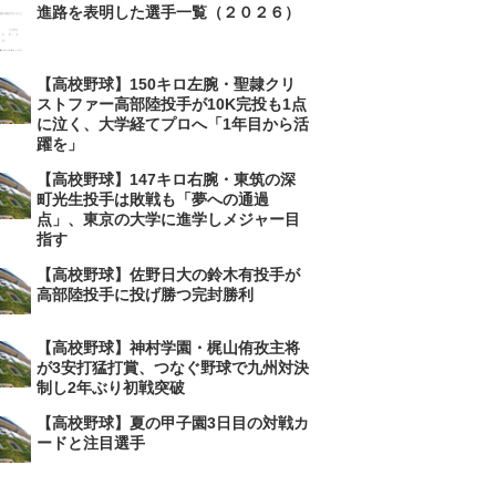
進路を表明した選手一覧（２０２６）
【高校野球】150キロ左腕・聖隷クリ
ストファー高部陸投手が10K完投も1点
に泣く、大学経てプロへ「1年目から活
躍を」
【高校野球】147キロ右腕・東筑の深
町光生投手は敗戦も「夢への通過
点」、東京の大学に進学しメジャー目
指す
【高校野球】佐野日大の鈴木有投手が
高部陸投手に投げ勝つ完封勝利
【高校野球】神村学園・梶山侑孜主将
が3安打猛打賞、つなぐ野球で九州対決
制し2年ぶり初戦突破
【高校野球】夏の甲子園3日目の対戦カ
ードと注目選手