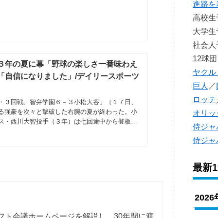
進路を
高校
大学
社会
12球団
３年の夏に幕「野球の楽しさ一番味わえ
ヤクル
「自信になりました」/デイリースポーツ
巨人
／
ロッテ
・３回戦、智弁学園６－３小松大谷」（１７日、
る強豪を次々と撃破した右腕の夏が終わった。小
オリッ
ス・西川大智投手（３年）は七回途中から登板
侍ジャ
エースとして全部先発して、み...
侍ジャ
最新
202
フト会議ホームページを解説し、30年間に渡