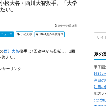
小松大谷・西川大智投手、「大学
げたい」
2024年08月18日
トニュース
小松大谷
2024夏の高校野球
の
西川大智
投手は7回途中から登板し、1回
夏の
を終えた。
甲子園
ンサーリンク
対戦カ
注目の
注目の
地方大
北北海