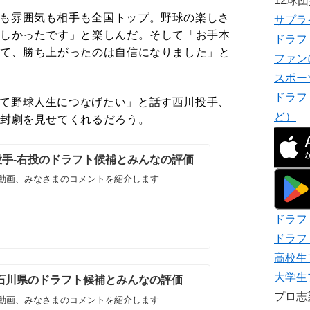
12球
も雰囲気も相手も全国トップ。野球の楽しさ
サプラ
しかったです」と楽しんだ。そして「お手本
ドラフ
て、勝ち上がったのは自信になりました」と
ファン
スポー
ドラフ
て野球人生につなげたい」と話す西川投手、
ど）
封劇を見せてくれるだろう。
生投手-右投のドラフト候補とみんなの評価
動画、みなさまのコメントを紹介します
ドラフ
ドラフ
高校生
大学生
生-石川県のドラフト候補とみんなの評価
プロ
動画、みなさまのコメントを紹介します