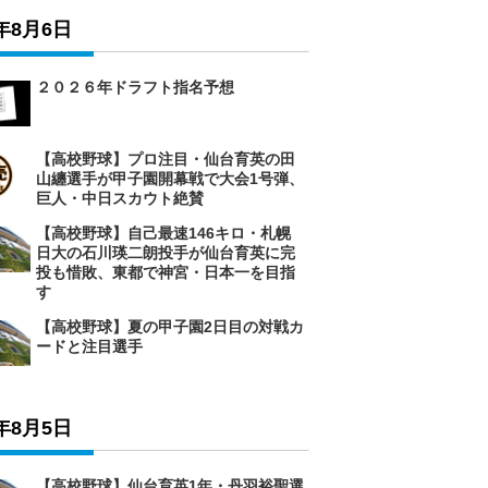
6年8月6日
２０２６年ドラフト指名予想
【高校野球】プロ注目・仙台育英の田
山纏選手が甲子園開幕戦で大会1号弾、
巨人・中日スカウト絶賛
【高校野球】自己最速146キロ・札幌
日大の石川瑛二朗投手が仙台育英に完
投も惜敗、東都で神宮・日本一を目指
す
【高校野球】夏の甲子園2日目の対戦カ
ードと注目選手
6年8月5日
【高校野球】仙台育英1年・丹羽裕聖選