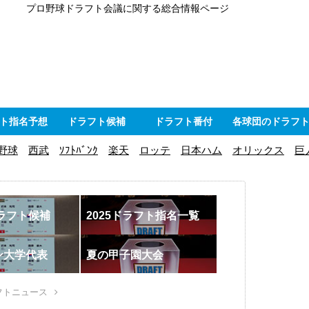
プロ野球ドラフト会議に関する総合情報ページ
ト指名予想
ドラフト候補
ドラフト番付
各球団のドラフ
野球
西武
ｿﾌﾄﾊﾞﾝｸ
楽天
ロッテ
日本ハム
オリックス
巨
ドラフト候補
2025ドラフト指名一覧
ン大学代表
夏の甲子園大会
フトニュース