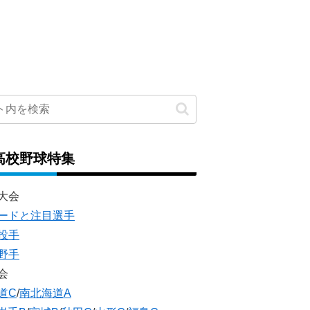
高校野球特集
大会
ードと注目選手
投手
野手
会
道C
/
南北海道A