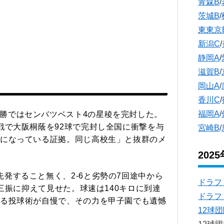
青森B
/
茨城B
/
東東京
新潟C
/
静岡A
/
滋賀B
/
岡山A
/
香川C
/
福岡A
/
勝ではセンバツベスト4の星稜を完封した。
戦で大阪桐蔭を92球で完封し全国に衝撃を与
宮崎B
/
になっている証拠。同じ高校生」と抜群のメ
202
発すること無く、2-6と劣勢の7回途中から
ドラフ
奪三振に抑えて見せた。球速は140キロに到達
ドラフ
る投球術が自慢で、その力を甲子園でも遺憾
12球