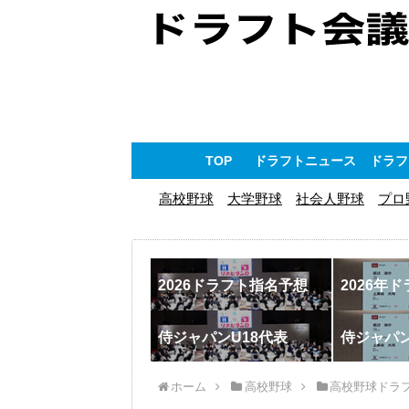
TOP
ドラフトニュース
ドラフ
高校野球
大学野球
社会人野球
プロ
2026ドラフト指名予想
2026年
侍ジャパンU18代表
侍ジャパ
ホーム
高校野球
高校野球ドラ