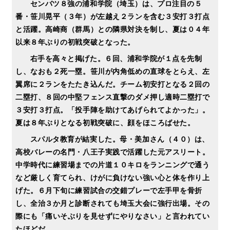
センバツ８強の浦和学院（埼玉）は、プロ注目の５
番・笹川晃平（３年）が左越え２ランを含む３安打３打点
と活躍。高崎商（群馬）との隣県対決を制し、夏は０４年
以来８年ぶりの初戦突破となった。
右手を高々と掲げた。６回、浦和学院が１点を先制
し、なおも２死一塁。笹川が内角低めの直球をとらえ、左
翼席に２ランをたたき込んだ。チーム初安打となる２回の
二塁打、８回の中堅フェンス直撃のダメ押し適時二塁打で
３安打３打点。「投手陣を助けてあげられてよかった」。
夏は８年ぶりとなる初戦突破に、顔をほころばせた。
スパルタ教育が結実した。母・美加さん（４０）は、
高校バレーの名門・八王子実践で活躍した元アスリート。
中学時代に練習場までの片道１０キロをランニングで通う
など厳しく育てられ、けがに負けない強い心と体を作り上
げた。６月下旬に練習試合の交錯プレーで左手甲を骨折
し、全治３か月と診断されても埼玉大会に強行出場。その
際にも「痛いそぶりを見せずにやりなさい」と言われてい
たほどだ。