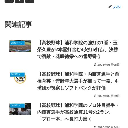
yuki
関連記事
【高校野球】浦和学院の強打の1番・玉
2026年ドラフトニュース
榮久豊が2本塁打含む4安打5打点、決勝
で宿敵・花咲徳栄への雪辱誓う
2026年05月05日
【高校野球】浦和学院・内藤蒼選手と前
2026年ドラフトニュース
橋育英・狩野隼大選手が揃って一発、4
球団が視察しソフトバンクが評価
2026年03月29日
【高校野球】浦和学院のプロ注目捕手・
2026年ドラフトニュース
内藤蒼選手が高校通算11号の2ラン、
「プロ一本」へ長打力磨く
2026年05月24日