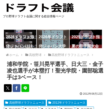
プロ野球ドラフト会議に関する総合情報ページ
2026ドラフト指
2026年ドラフト
2025ドラフト指
名予想
候補
名一覧
侍ジャパンU18
侍ジャパン大学
夏の甲子園大会
代表
代表
ホーム
高校野球
高校野球ドラフトニュース
浦和学院・笹川晃平選手、日大三・金子
凌也選手が本塁打！聖光学院・園部聡選
手は3ベース！
2012年08月12日
高校野球ドラフトニュース
2012年ドラフトニュース