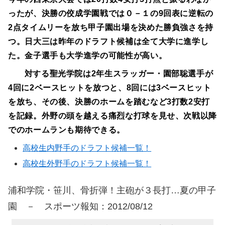
ったが、決勝の佼成学園戦では０－１の9回表に逆転の
2点タイムリーを放ち甲子園出場を決めた勝負強さを持
つ。日大三は昨年のドラフト候補は全て大学に進学し
た。金子選手も大学進学の可能性が高い。
対する聖光学院は2年生スラッガー・園部聡選手が
4回に2ベースヒットを放つと、8回には3ベースヒット
を放ち、その後、決勝のホームを踏むなど3打数2安打
を記録。外野の頭を越える痛烈な打球を見せ、次戦以降
でのホームランも期待できる。
高校生内野手のドラフト候補一覧！
高校生外野手のドラフト候補一覧！
浦和学院・笹川、骨折弾！主砲が３長打…夏の甲子
園 － スポーツ報知：2012/08/12