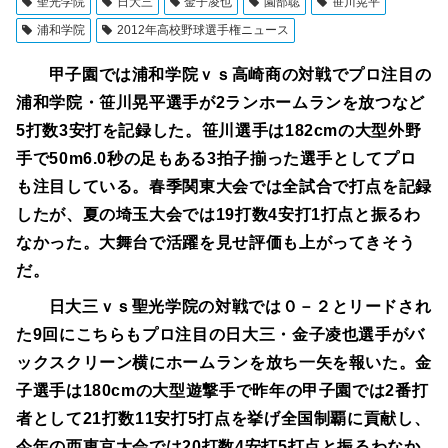
聖光学院
日大三
金子凌也
園部聡
笹川晃平
浦和学院
2012年高校野球選手権ニュース
甲子園では浦和学院ｖｓ高崎商の対戦でプロ注目の
浦和学院・笹川晃平選手が2ランホームランを放つなど
5打数3安打を記録した。笹川選手は182cmの大型外野
手で50m6.0秒の足もある3拍子揃った選手としてプロ
も注目している。
春季関東大会では全試合で打点を記録
したが、夏の埼玉大会では19打数4安打1打点と振るわ
なかった。大舞台で活躍を見せ評価も上がってきそう
だ。
日大三ｖｓ聖光学院の対戦では０－２とリードされ
た9回にこちらもプロ注目の日大三・金子凌也選手がバ
ックスクリーン横にホームランを放ち一矢を報いた。金
子選手は180cmの大型遊撃手で昨年の甲子園では2番打
者として21打数11安打5打点を挙げ全国制覇に貢献し、
今年の西東京大会では20打数4安打5打点と振るわなか