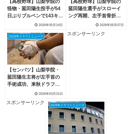
【高校野球】山梨学院の
【高校野球】山梨学院の
怪物・菰田陽生投手が54
菰田陽生選手がスローイ
日ぶりブルペンで143キ
ング再開、左手首骨折か
ロ、骨折から驚異の回復
ら驚異の回復で「夏に全
2026年05月14日
2026年05月07日
にロッテ・DeNAスカウ
てを取り返す」
スポンサーリンク
ト驚愕
2026年ドラフトニュース
【センバツ】山梨学院・
菰田陽生主将が左手首の
手術成功、来秋ドラフト
候補の俊足兄・朝陽選手
2026年03月31日
と歩む道
スポンサーリンク
2026年ドラフトニュース