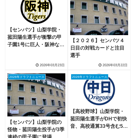
【センバツ】山梨学院・
菰田陽生選手が衝撃の甲
【２０２６】センバツ４
子園1号に巨人・阪神など
日目の対戦カードと注目
スカウト絶賛、守備で交
選手
錯し左手負傷で交代
2026年03月23日
2026年03月22日
2026年ドラフトニュース
2026年ドラフトニュース
【高校野球】山梨学院・
菰田陽生選手がDHで初快
【センバツ】山梨学院の
音、高校通算33号含む5打
怪物・菰田陽生投手が3季
点に中日スカウト絶賛
連続の甲子園に登場、三