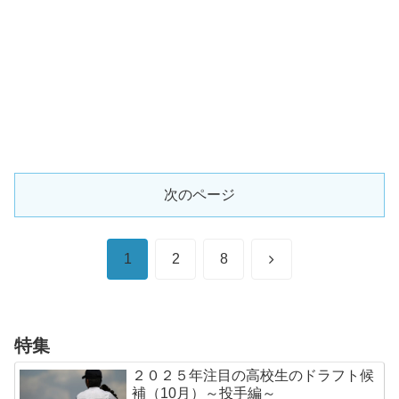
次のページ
次
1
2
8
へ
特集
２０２５年注目の高校生のドラフト候
補（10月）～投手編～