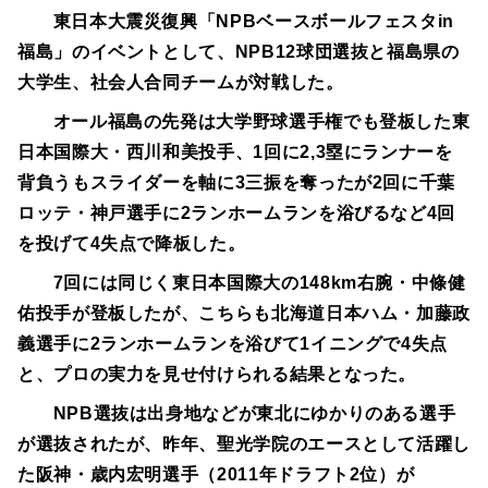
東日本大震災復興「NPBベースボールフェスタin
福島」のイベントとして、NPB12球団選抜と福島県の
大学生、社会人合同チームが対戦した。
オール福島の先発は大学野球選手権でも登板した東
日本国際大・西川和美投手、1回に2,3塁にランナーを
背負うもスライダーを軸に3三振を奪ったが2回に千葉
ロッテ・神戸選手に2ランホームランを浴びるなど4回
を投げて4失点で降板した。
7回には同じく東日本国際大の148km右腕・中條健
佑投手が登板したが、こちらも北海道日本ハム・加藤政
義選手に2ランホームランを浴びて1イニングで4失点
と、プロの実力を見せ付けられる結果となった。
NPB選抜は出身地などが東北にゆかりのある選手
が選抜されたが、昨年、聖光学院のエースとして活躍し
た阪神・歳内宏明選手（2011年ドラフト2位）が