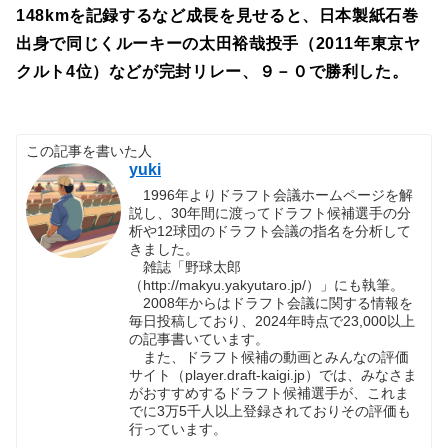
148kmを記録するなど成長を見せると、日本製紙石巻
出身で同じくルーキーの太田裕哉投手（2011年東京ヤ
クルト4位）などが完封リレー、９－０で勝利した。
この記事を書いた人
yuki
1996年よりドラフト会議ホームページを解
説し、30年間に渡ってドラフト候補選手の分
析や12球団のドラフト会議の指名を分析して
きました。
雑誌「野球太郎
（http://makyu.yakyutaro.jp/）」にも執筆。
2008年からはドラフト会議に関する情報を
毎日投稿しており、2024年時点で23,000以上
の記事書いています。
また、ドラフト候補の動画とみんなの評価
サイト（player.draft-kaigi.jp）では、みなさま
がおすすめするドラフト候補選手が、これま
でに3万5千人以上登録されておりその評価も
行っています。