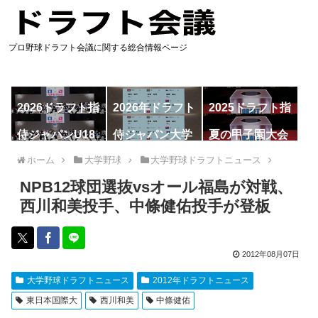
プロ野球ドラフト会議に関する総合情報ページ
2026ドラフト指
2026年ドラフト
2025ドラフト指
名予想
候補
名一覧
侍ジャパンU18
侍ジャパン大学
夏の甲子園大会
代表
代表
ホーム
大学野球
大学野球ドラフトニュース
NPB12球団選抜vsオール福島が対戦、
西川和美投手、中條健佑投手が登板
2012年08月07日
大学野球ドラフトニュース
2012年ドラフトニュース
東日本国際大
西川和美
中條健佑