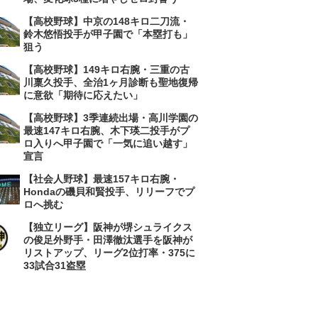
【高校野球】中京の148キロ二刀流・
鈴木悠悟投手が甲子園で「本塁打も」
狙う
【高校野球】149キロ右腕・三重の古
川稟久投手、全治1ヶ月診断も聖地復帰
に意欲「期待に応えたい」
【高校野球】3季連続出場・高川学園の
最速147キロ右腕、木下瑛二投手がプ
ロ入りへ甲子園で「一気に追い越す」
宣言
【社会人野球】最速157キロ右腕・
Hondaの磯貝和賢投手、リリーフでプ
ロへ挑む
【独立リーグ】阪神が堺シュライクス
の俊足外野手・田澤徹汰選手を阪神が
リストアップ、リーグ2位打率・375に
33試合31盗塁