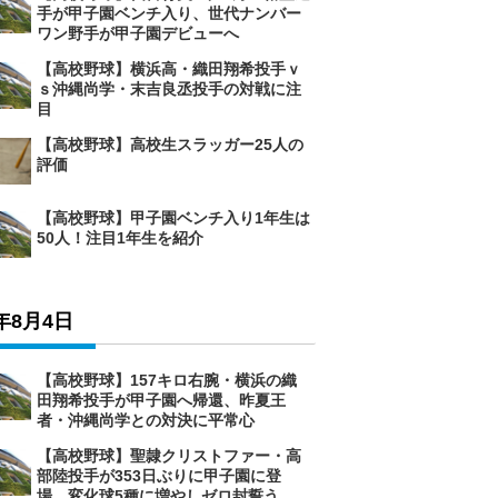
手が甲子園ベンチ入り、世代ナンバー
ワン野手が甲子園デビューへ
【高校野球】横浜高・織田翔希投手ｖ
ｓ沖縄尚学・末吉良丞投手の対戦に注
目
【高校野球】高校生スラッガー25人の
評価
【高校野球】甲子園ベンチ入り1年生は
50人！注目1年生を紹介
6年8月4日
【高校野球】157キロ右腕・横浜の織
田翔希投手が甲子園へ帰還、昨夏王
者・沖縄尚学との対決に平常心
【高校野球】聖隷クリストファー・高
部陸投手が353日ぶりに甲子園に登
場、変化球5種に増やしゼロ封誓う