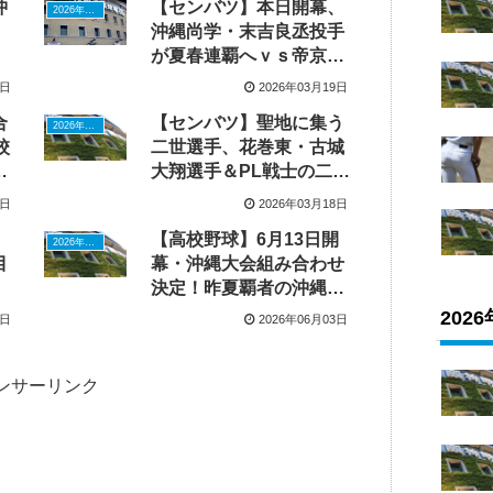
沖
【センバツ】本日開幕、
2026年ドラフトニュース
沖縄尚学・末吉良丞投手
が夏春連覇へｖｓ帝京・
安藤丈二選手が「1番・
8日
2026年03月19日
DH」で大谷翔平ばり活躍
合
【センバツ】聖地に集う
目指す
2026年ドラフトニュース
校
二世選手、花巻東・古城
梨
大翔選手＆PL戦士の二世
・
は対戦相手のユニフォー
6日
2026年03月18日
ムで
【高校野球】6月13日開
2026年ドラフトニュース
目
幕・沖縄大会組み合わせ
決定！昨夏覇者の沖縄尚
学高はダブルエース健在
202
9日
2026年06月03日
ンサーリンク