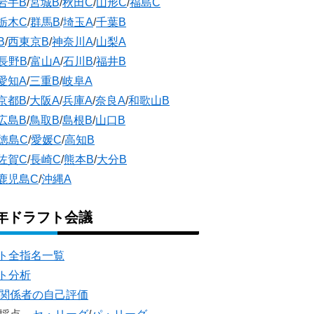
岩手B
/
宮城B
/
秋田C
/
山形C
/
福島C
栃木C
/
群馬B
/
埼玉A
/
千葉B
B
/
西東京B
/
神奈川A
/
山梨A
長野B
/
富山A
/
石川B
/
福井B
愛知A
/
三重B
/
岐阜A
京都B
/
大阪A
/
兵庫A
/
奈良A
/
和歌山B
広島B
/
鳥取B
/
島根B
/
山口B
徳島C
/
愛媛C
/
高知B
佐賀C
/
長崎C
/
熊本B
/
大分B
鹿児島C
/
沖縄A
5年ドラフト会議
ト全指名一覧
ト分析
団関係者の自己評価