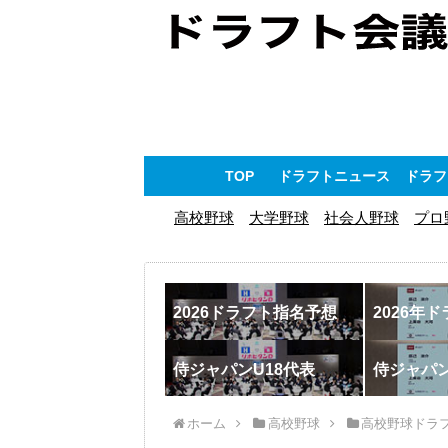
TOP
ドラフトニュース
ドラフ
高校野球
大学野球
社会人野球
プロ
2026ドラフト指名予想
2026年
侍ジャパンU18代表
侍ジャパ
ホーム
高校野球
高校野球ドラ