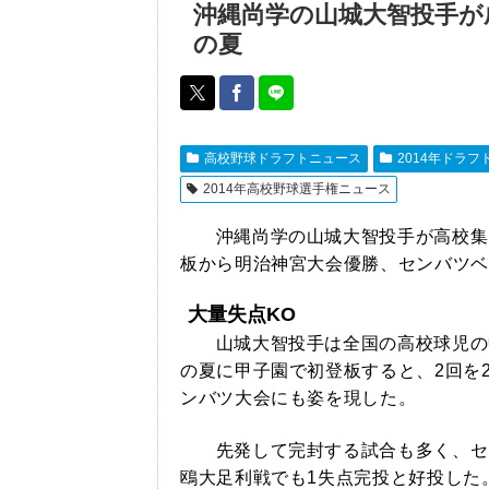
沖縄尚学の山城大智投手が成
の夏
高校野球ドラフトニュース
2014年ドラフ
2014年高校野球選手権ニュース
沖縄尚学の山城大智投手が高校集
板から明治神宮大会優勝、センバツベ
大量失点KO
山城大智投手は全国の高校球児の中
の夏に甲子園で初登板すると、2回を
ンバツ大会にも姿を現した。
先発して完封する試合も多く、セ
鴎大足利戦でも1失点完投と好投した