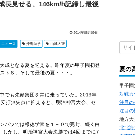
長見せる、146km/h記録し最後
2014年08月09日
トニュース
沖縄尚学
山城大智
大成となる夏を迎える。昨年夏の甲子園初登
夏の
スト８、そして最後の夏・・・。
甲子園
対戦カ
でも先頭集団を常に走っていた。2013年
注目の
2安打無失点に抑えると、明治神宮大会、セ
注目の
地方大
ンバツでは報徳学園を１－０で完封、続く白
北北海
。しかし、明治神宮大会決勝では4回までに7