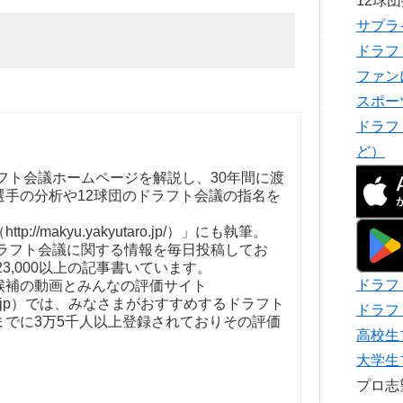
12球
サプラ
ドラフ
ファン
スポー
ドラフ
ど）
フト会議ホームページを解説し、30年間に渡
選手の分析や12球団のドラフト会議の指名を
。
//makyu.yakyutaro.jp/）」にも執筆。
ドラフト会議に関する情報を毎日投稿してお
23,000以上の記事書いています。
ドラフ
補の動画とみんなの評価サイト
t-kaigi.jp）では、みなさまがおすすめするドラフト
ドラフ
までに3万5千人以上登録されておりその評価
高校生
大学生
プロ