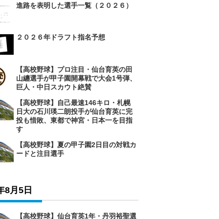
進路を表明した選手一覧（２０２６）
２０２６年ドラフト指名予想
【高校野球】プロ注目・仙台育英の田
山纏選手が甲子園開幕戦で大会1号弾、
巨人・中日スカウト絶賛
【高校野球】自己最速146キロ・札幌
日大の石川瑛二朗投手が仙台育英に完
投も惜敗、東都で神宮・日本一を目指
す
【高校野球】夏の甲子園2日目の対戦カ
ードと注目選手
6年8月5日
【高校野球】仙台育英1年・丹羽裕聖選