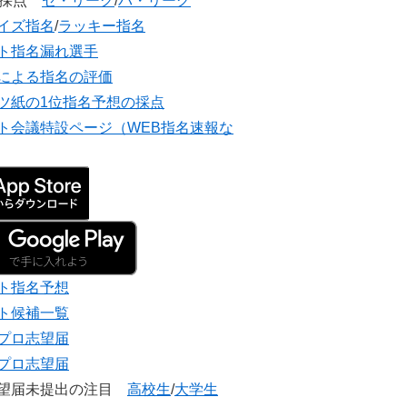
団採点
セ・リーグ
/
パ・リーグ
イズ指名
/
ラッキー指名
ト指名漏れ選手
による指名の評価
ツ紙の1位指名予想の採点
ト会議特設ページ（WEB指名速報な
ト指名予想
ト候補一覧
プロ志望届
プロ志望届
志望届未提出の注目
高校生
/
大学生