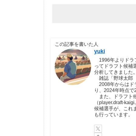
この記事を書いた人
yuki
1996年よりドラ
ってドラフト候補
分析してきました
雑誌「野球太郎（http:
2008年からは
り、2024年時点で
また、ドラフト候
（player.draf
候補選手が、これ
も行っています。