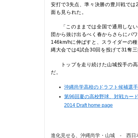
安打で3失点、準々決勝の豊川戦では
面も見られた。
「このままでは全国で通用しない
団から抜け出るべく春からさらにパワー
146km/hに伸ばすと、スライダー
縄大会では4試合30回を投げて31奪
トップを走り続けた山城投手の高
だ。
沖縄尚学高校のドラフト候補選
第96回夏の高校野球、対戦カード
2014 Draft home page
進化見せる、沖縄尚学・山城 - 西日本ス