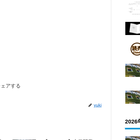
シェアする
yuki
202