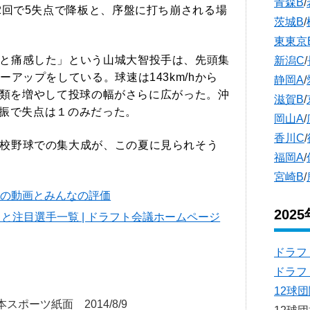
青森B
/
2回で5失点で降板と、序盤に打ち崩される場
茨城B
/
東東京
と痛感した」という山城大智投手は、先頭集
新潟C
/
アップをしている。球速は143km/hから
静岡A
/
の種類を増やして投球の幅がさらに広がった。沖
滋賀B
/
三振で失点は１のみだった。
岡山A
/
香川C
/
校野球での集大成が、この夏に見られそう
福岡A
/
宮崎B
/
手の動画とみんなの評価
202
と注目選手一覧 | ドラフト会議ホームページ
ドラフ
ドラフ
12球
ポーツ紙面 2014/8/9