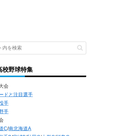
高校野球特集
大会
ードと注目選手
投手
野手
会
道C
/
南北海道A