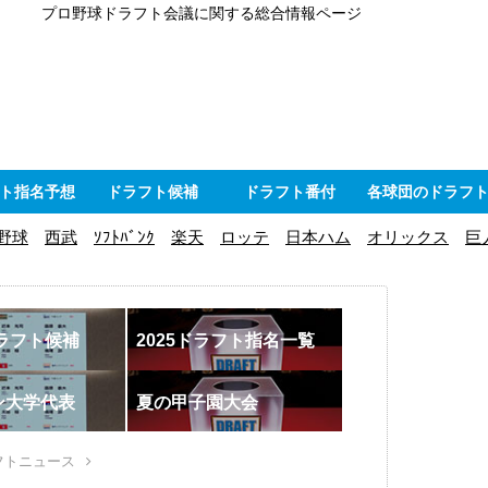
プロ野球ドラフト会議に関する総合情報ページ
ト指名予想
ドラフト候補
ドラフト番付
各球団のドラフ
野球
西武
ｿﾌﾄﾊﾞﾝｸ
楽天
ロッテ
日本ハム
オリックス
巨
ドラフト候補
2025ドラフト指名一覧
ン大学代表
夏の甲子園大会
フトニュース