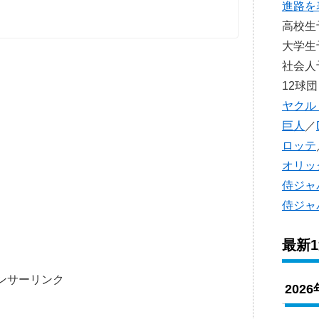
進路を
高校
大学
社会
12球団
ヤクル
巨人
／
ロッテ
オリッ
侍ジャ
侍ジャ
最新
ンサーリンク
202