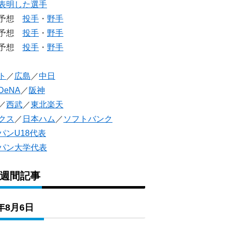
表明した選手
生予想
投手
・
野手
生予想
投手
・
野手
人予想
投手
・
野手
ト
／
広島
／
中日
DeNA
／
阪神
／
西武
／
東北楽天
クス
／
日本ハム
／
ソフトバンク
パンU18代表
パン大学代表
1週間記事
6年8月6日