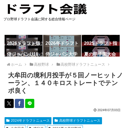
プロ野球ドラフト会議に関する総合情報ページ
2026ドラフト指
2026年ドラフト
2025ドラフト指
名予想
候補
名一覧
侍ジャパンU18
侍ジャパン大学
夏の甲子園大会
代表
代表
ホーム
高校野球
高校野球ドラフトニュース
大牟田の境利月投手が５回ノーヒットノ
ーラン、１４０キロストレートでテン
ポ良く
2024年07月03日
2024年ドラフトニュース
高校野球ドラフトニュース