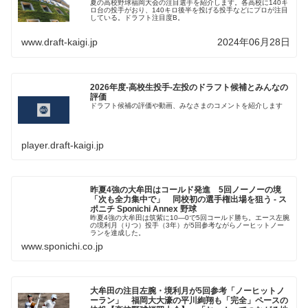
夏の高校野球福岡大会の注目選手を紹介します。各高校に140キ
ロ台の投手がおり、140キロ後半を投げる投手などにプロが注目
している。ドラフト注目度B。
www.draft-kaigi.jp
2024年06月28日
2026年度-高校生投手-左投のドラフト候補とみんなの
評価
ドラフト候補の評価や動画、みなさまのコメントを紹介します
player.draft-kaigi.jp
昨夏4強の大牟田はコールド発進 5回ノーノーの境
「次も全力集中で」 同校初の選手権出場を狙う - ス
ポニチ Sponichi Annex 野球
昨夏4強の大牟田は筑紫に10―0で5回コールド勝ち。エース左腕
の境利月（りつ）投手（3年）が5回参考ながらノーヒットノー
ランを達成した。
www.sponichi.co.jp
大牟田の注目左腕・境利月が5回参考「ノーヒットノ
ーラン」 福岡大大濠の平川絢翔も「完全」ペースの