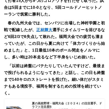
て打者15人から9つのゴロアウトを打たせて取った。試
合は5回までに10-0となり、5回コールドノーヒットノ
ーランで筑紫に勝利した。
春の九州大会では、センバツに出場した神村学園と初
戦で配線したが、
正林輝大
選手にタイムリーを浴びるな
ど6回2/3で8失点して敗れた。福岡大会での疲労も溜ま
っていたが、この日から夏に向けて「体力づくりから始
めました」と、1日最低10本のポール間走をノルマに
し、多い時は20本走るなど下半身をいじめ抜いた。
「以前は終盤にバテたりしていたんですけど、最後ま
で投げられるようになってきた」と話し、この日も終盤
まで140キロのストレートを投げた。細い体だがスタミ
ナもある境投手、福岡を制するための投球を続けてい
く。
夏の高校野球・福岡大会（２０２４）の注目選手、ド
ラフト注目度B