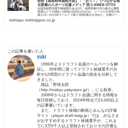
快投【高校野球福岡大会】：「おっ！」でつながる地
元密着のスポーツ応援メディア 西スポWEB OTTO!
全国高校野球選手権福岡大会は2日、福岡県春日市の春日公園野
球場などで1回戦と2回戦の6試合が行われ、シードの大牟田が筑
紫を10―0の5回コールドで破り3回戦進出を決めた。左腕エース
境利月（3年）が5回...
nishispo.nishinippon.co.jp
この記事を書いた人
yuki
1996年よりドラフト会議ホームページを解
説し、30年間に渡ってドラフト候補選手の分
析や12球団のドラフト会議の指名を分析して
きました。
雑誌「野球太郎
（http://makyu.yakyutaro.jp/）」にも執筆。
2008年からはドラフト会議に関する情報を
毎日投稿しており、2024年時点で23,000以上
の記事書いています。
また、ドラフト候補の動画とみんなの評価
サイト（player.draft-kaigi.jp）では、みなさま
がおすすめするドラフト候補選手が、これま
でに3万5千人以上登録されておりその評価も