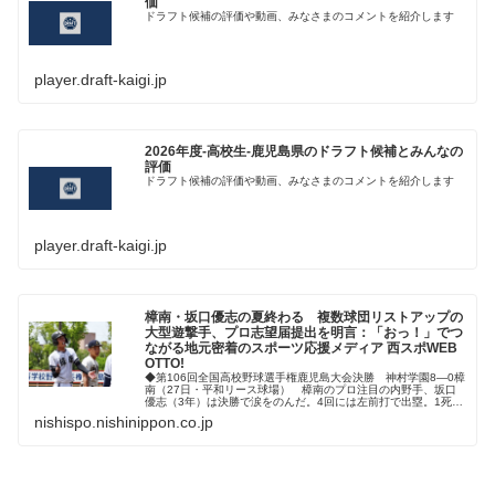
価
ドラフト候補の評価や動画、みなさまのコメントを紹介します
player.draft-kaigi.jp
2026年度-高校生-鹿児島県のドラフト候補とみんなの
評価
ドラフト候補の評価や動画、みなさまのコメントを紹介します
player.draft-kaigi.jp
樟南・坂口優志の夏終わる 複数球団リストアップの
大型遊撃手、プロ志望届提出を明言：「おっ！」でつ
ながる地元密着のスポーツ応援メディア 西スポWEB
OTTO!
◆第106回全国高校野球選手権鹿児島大会決勝 神村学園8―0樟
南（27日・平和リース球場） 樟南のプロ注目の内野手、坂口
優志（3年）は決勝で涙をのんだ。4回には左前打で出塁。1死
一、三塁の場面...
nishispo.nishinippon.co.jp