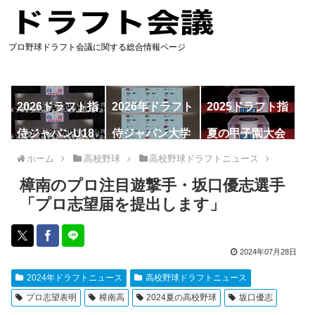
プロ野球ドラフト会議に関する総合情報ページ
2026ドラフト指
2026年ドラフト
2025ドラフト指
名予想
候補
名一覧
侍ジャパンU18
侍ジャパン大学
夏の甲子園大会
代表
代表
ホーム
高校野球
高校野球ドラフトニュース
樟南のプロ注目遊撃手・坂口優志選手
「プロ志望届を提出します」
2024年07月28日
2024年ドラフトニュース
高校野球ドラフトニュース
プロ志望表明
樟南高
2024夏の高校野球
坂口優志