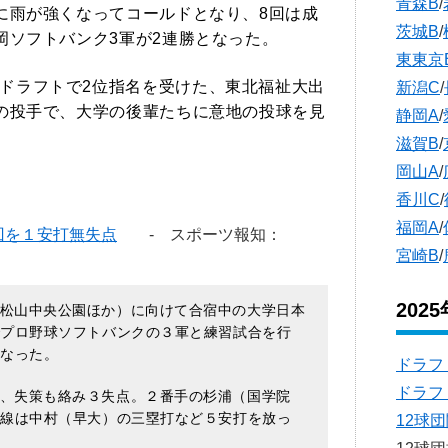
青森B
/
に雨が強くなってコールドとなり、8回は成
茨城B
/
岡ソフトバンク3軍が2連勝となった。
東東京
ドラフトで2位指名を受けた、東北福祉大出
新潟C
/
の投手で、大学の後輩たちに意地の投球を見
静岡A
/
滋賀B
/
岡山A
/
香川C
/
福岡A
/
回を１安打無失点
- スポーツ報知：
宮崎B
/
202
松山中央公園ほか）に向けて合宿中の大学日本
でプロ野球ソフトバンクの３軍と練習試合を行
となった。
ドラフ
ドラフ
、失策も絡み３失点。２番手の杉浦（国学院
打線は中村（早大）の三塁打など５安打を放っ
12球