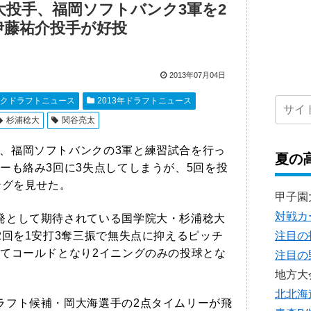
大投手、福岡ソフトバンク3軍を2
伊藤祐介投手が好投
2013年07月04日
クドラフトニュース
2013年ドラフトニュース
杉浦稔大
関谷亮太
、福岡ソフトバンクの3軍と練習試合を行っ
夏の
ーも絡み3回に3失点してしまうが、5回を投
ングを見せた。
甲子園
対戦カ
発として期待されている国学院大・杉浦稔大
2回を1安打3奪三振で無失点に抑えるピッチ
注目の
てコールドとなり2イニングのみの投球とな
注目の
地方大
北北海
ラフト候補・岡大海選手の2点タイムリーが飛