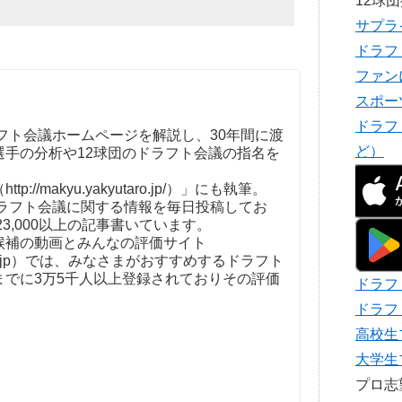
12球
サプラ
ドラフ
ファン
スポー
ドラフ
フト会議ホームページを解説し、30年間に渡
ど）
選手の分析や12球団のドラフト会議の指名を
。
//makyu.yakyutaro.jp/）」にも執筆。
ドラフト会議に関する情報を毎日投稿してお
23,000以上の記事書いています。
補の動画とみんなの評価サイト
t-kaigi.jp）では、みなさまがおすすめするドラフト
までに3万5千人以上登録されておりその評価
ドラフ
ドラフ
高校生
大学生
プロ