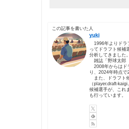
この記事を書いた人
yuki
1996年よりドラ
ってドラフト候補
分析してきました
雑誌「野球太郎（http:
2008年からは
り、2024年時点で
また、ドラフト候
（player.draf
候補選手が、これ
も行っています。