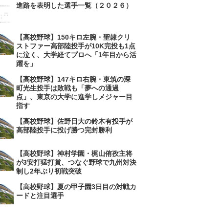
進路を表明した選手一覧（２０２６）
【高校野球】150キロ左腕・聖隷クリ
ストファー高部陸投手が10K完投も1点
に泣く、大学経てプロへ「1年目から活
躍を」
【高校野球】147キロ右腕・東筑の深
町光生投手は敗戦も「夢への通過
点」、東京の大学に進学しメジャー目
指す
【高校野球】佐野日大の鈴木有投手が
高部陸投手に投げ勝つ完封勝利
【高校野球】神村学園・梶山侑孜主将
が3安打猛打賞、つなぐ野球で九州対決
制し2年ぶり初戦突破
【高校野球】夏の甲子園3日目の対戦カ
ードと注目選手