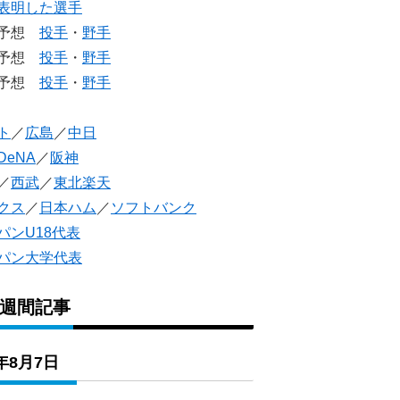
表明した選手
生予想
投手
・
野手
生予想
投手
・
野手
人予想
投手
・
野手
ト
／
広島
／
中日
DeNA
／
阪神
／
西武
／
東北楽天
クス
／
日本ハム
／
ソフトバンク
パンU18代表
パン大学代表
1週間記事
6年8月7日