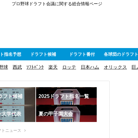
プロ野球ドラフト会議に関する総合情報ページ
ト指名予想
ドラフト候補
ドラフト番付
各球団のドラフ
野球
西武
ｿﾌﾄﾊﾞﾝｸ
楽天
ロッテ
日本ハム
オリックス
巨
ドラフト候補
2025ドラフト指名一覧
ン大学代表
夏の甲子園大会
フトニュース