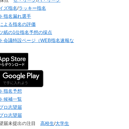
団採点
セ・リーグ
/
パ・リーグ
イズ指名
/
ラッキー指名
ト指名漏れ選手
による指名の評価
ツ紙の1位指名予想の採点
ト会議特設ページ（WEB指名速報な
ト指名予想
ト候補一覧
プロ志望届
プロ志望届
志望届未提出の注目
高校生
/
大学生