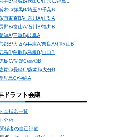
岩手B
/
宮城B
/
秋田C
/
山形C
/
福島C
栃木C
/
群馬B
/
埼玉A
/
千葉B
B
/
西東京B
/
神奈川A
/
山梨A
長野B
/
富山A
/
石川B
/
福井B
愛知A
/
三重B
/
岐阜A
京都B
/
大阪A
/
兵庫A
/
奈良A
/
和歌山B
広島B
/
鳥取B
/
島根B
/
山口B
徳島C
/
愛媛C
/
高知B
佐賀C
/
長崎C
/
熊本B
/
大分B
鹿児島C
/
沖縄A
5年ドラフト会議
ト全指名一覧
ト分析
団関係者の自己評価