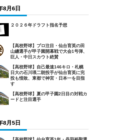
6年8月6日
２０２６年ドラフト指名予想
【高校野球】プロ注目・仙台育英の田
山纏選手が甲子園開幕戦で大会1号弾、
巨人・中日スカウト絶賛
【高校野球】自己最速146キロ・札幌
日大の石川瑛二朗投手が仙台育英に完
投も惜敗、東都で神宮・日本一を目指
す
【高校野球】夏の甲子園2日目の対戦カ
ードと注目選手
6年8月5日
【高校野球】仙台育英1年・丹羽裕聖選