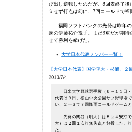
び出し逆転したのだが、8回表終了後
立せず打点は幻に、7回コールドで福
福岡ソフトバンクの先発は昨年の
身の伊藤祐介投手。まだ3軍だが期待
せて勝利を挙げた。
大学日本代表メンバー一覧！
【大学日本代表】国学院大・杉浦、２
2013/7/4
日米大学野球選手権（６～１１日・
代表は３日、松山中央公園サブ野球場
い、２―３で７回降雨コールドゲーム
先発の関谷（明大）は５回４安打で
大）は２回１安打無失点と好投した。
た。