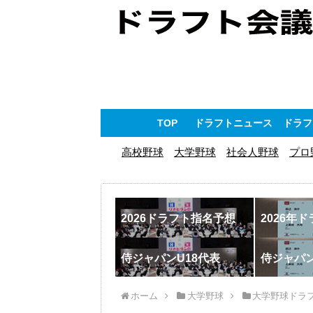
TOP
ドラフトニュース
ドラフ
高校野球
大学野球
社会人野球
プロ
2026ドラフト指名予想
2026年
侍ジャパンU18代表
侍ジャパ
ホーム
大学野球
大学野球ドラ