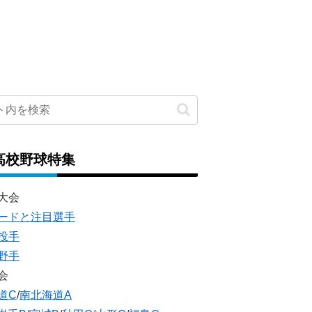
高校野球特集
大会
ードと注目選手
投手
野手
会
道C
/
南北海道A