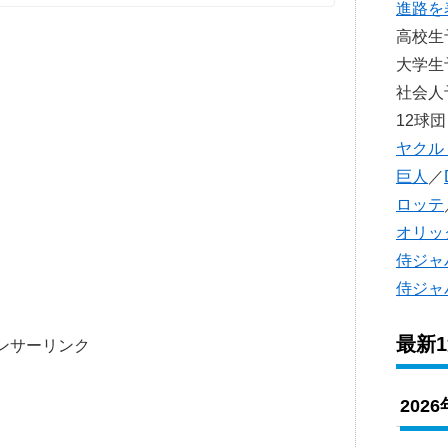
進路を
高校
大学
社会
12球団
ヤクル
巨人
／
ロッテ
オリッ
侍ジャ
侍ジャ
最新
ンサーリンク
202