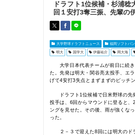
ドラフト1位候補・杉浦稔
回１安打3奪三振、先輩の
大学野球ドラフトニュース
福岡ソフトバン
明大
国学大
伊藤祐介
岡大海
大学日本代表チームが前日に続き
た。先発は明大・関谷亮太投手、エラ
げて4安打3失点とまずまずのピッチ
ドラフト1位候補で日米野球の先
投手は、6回からマウンドに登ると、
ングを見せた。その後、雨が強くなっ
った。
２－３で迎えた8回には明大のド