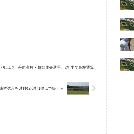
バル出現、丹原高校・越智達矢選手、2年生で高校通算
練習試合を3打数2安打1得点で終える