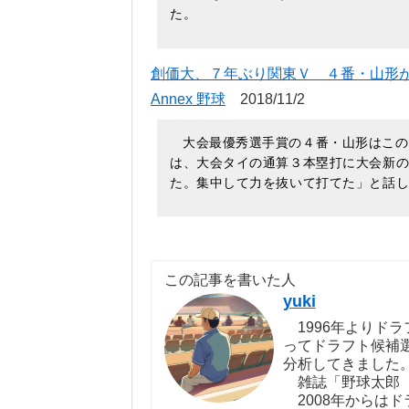
た。
創価大、７年ぶり関東Ｖ ４番・山形が大会
Annex 野球
2018/11/2
大会最優秀選手賞の４番・山形はこの
は、大会タイの通算３本塁打に大会新
た。集中して力を抜いて打てた」と話
この記事を書いた人
yuki
1996年よりドラ
ってドラフト候補
分析してきました
雑誌「野球太郎（http:
2008年からは