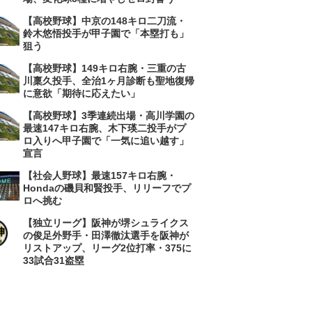
【高校野球】中京の148キロ二刀流・
鈴木悠悟投手が甲子園で「本塁打も」
狙う
【高校野球】149キロ右腕・三重の古
川稟久投手、全治1ヶ月診断も聖地復帰
に意欲「期待に応えたい」
【高校野球】3季連続出場・高川学園の
最速147キロ右腕、木下瑛二投手がプ
ロ入りへ甲子園で「一気に追い越す」
宣言
【社会人野球】最速157キロ右腕・
Hondaの磯貝和賢投手、リリーフでプ
ロへ挑む
【独立リーグ】阪神が堺シュライクス
の俊足外野手・田澤徹汰選手を阪神が
リストアップ、リーグ2位打率・375に
33試合31盗塁