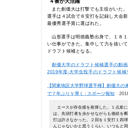
４番が大活躍
また創価大は打撃でも主役がいた。
選手は４試合で８安打を記録し大会新
最優秀選手賞に選ばれた。
山形選手は明徳義塾出身で、１８１
い仕事ができた。集中して力を抜いて
ドラフト候補となる。
創価大学のドラフト候補選手の動画
2019年度-大学生投手のドラフト候補
【関東地区大学野球選手権】創価大の
で７年ぶりＶ導く : スポーツ報知
2018
エースが存在感を発揮した。１点差に
は、先頭打者を歩かせながらも後続を
打は許さなかった。２回を１安打１四
んじゃないかと思うくらい、いつもと