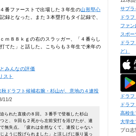
12球
サプラ
４番ファーストで出場した３年生の
山形堅心
記録となった。また３本塁打もタイ記録で、
ドラフ
ファン
スポー
ｃｍ８８ｋｇの右のスラッガー、「４番らし
ドラフ
打てた」と話した。こちらも３年生で来年の
ど）
とみんなの評価
リスト
来秋ドラフト候補右腕・杉山が、意地の４連投
ドラフ
/11/2
ドラフ
高校生
迫られた直後の８回。３番手で登板した杉山
断つと、９回も２死から左前安打を浴びたが、連
大学生
球で無失点。「疲れは全然なくて、連投じゃない
プロ
同じように投げられました」と涼しげに振り返っ