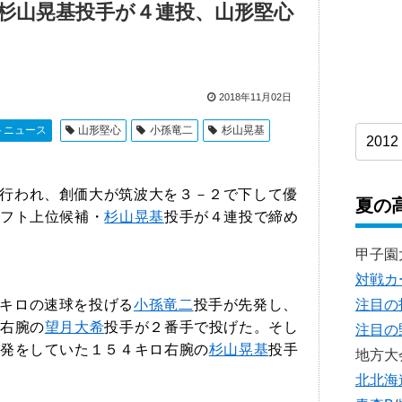
杉山晃基投手が４連投、山形堅心
2018年11月02日
トニュース
山形堅心
小孫竜二
杉山晃基
行われ、創価大が筑波大を３－２で下して優
夏の
フト上位候補・
杉山晃基
投手が４連投で締め
甲子園
対戦カ
注目の
キロの速球を投げる
小孫竜二
投手が先発し、
右腕の
望月大希
投手が２番手で投げた。そし
注目の
発をしていた１５４キロ右腕の
杉山晃基
投手
地方大
北北海