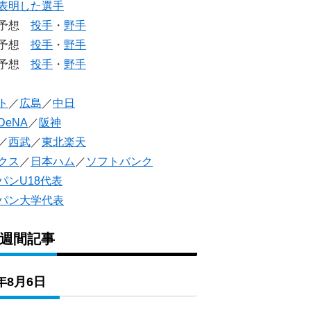
表明した選手
生予想
投手
・
野手
生予想
投手
・
野手
人予想
投手
・
野手
ト
／
広島
／
中日
DeNA
／
阪神
／
西武
／
東北楽天
クス
／
日本ハム
／
ソフトバンク
パンU18代表
パン大学代表
1週間記事
6年8月6日