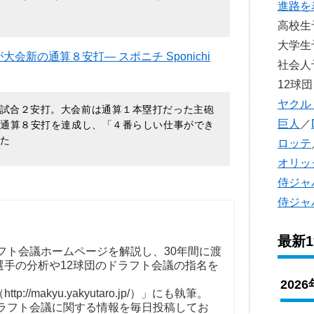
進路を
高校
大学
新の通算８安打― スポニチ Sponichi
社会
12球団
ヤクル
試合２安打。大会前は通算１本塁打だった主砲
巨人
／
の通算８安打を達成し、「４番らしい仕事ができ
した
ロッテ
オリッ
侍ジャ
侍ジャ
最新
フト会議ホームページを解説し、30年間に渡
選手の分析や12球団のドラフト会議の指名を
。
202
//makyu.yakyutaro.jp/）」にも執筆。
ドラフト会議に関する情報を毎日投稿してお