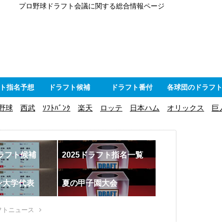
プロ野球ドラフト会議に関する総合情報ページ
ト指名予想
ドラフト候補
ドラフト番付
各球団のドラフ
野球
西武
ｿﾌﾄﾊﾞﾝｸ
楽天
ロッテ
日本ハム
オリックス
巨
ドラフト候補
2025ドラフト指名一覧
ン大学代表
夏の甲子園大会
フトニュース