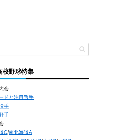
高校野球特集
大会
ードと注目選手
投手
野手
会
道C
/
南北海道A