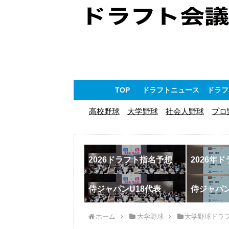
TOP
ドラフトニュース
ドラフ
高校野球
大学野球
社会人野球
プロ
2026ドラフト指名予想
2026年
侍ジャパンU18代表
侍ジャパ
ホーム
大学野球
大学野球ドラ