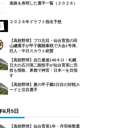
進路を表明した選手一覧（２０２６）
２０２６年ドラフト指名予想
【高校野球】プロ注目・仙台育英の田
山纏選手が甲子園開幕戦で大会1号弾、
巨人・中日スカウト絶賛
【高校野球】自己最速146キロ・札幌
日大の石川瑛二朗投手が仙台育英に完
投も惜敗、東都で神宮・日本一を目指
す
【高校野球】夏の甲子園2日目の対戦カ
ードと注目選手
6年8月5日
【高校野球】仙台育英1年・丹羽裕聖選