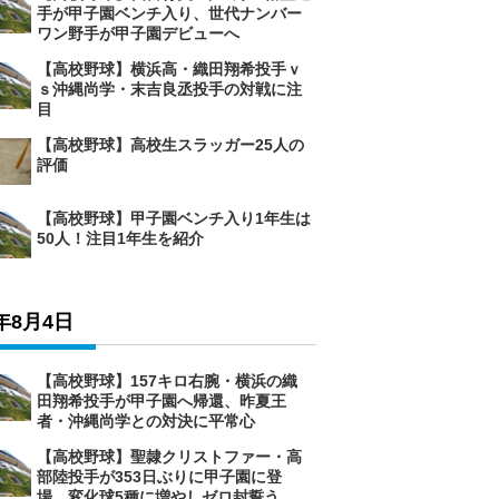
手が甲子園ベンチ入り、世代ナンバー
ワン野手が甲子園デビューへ
【高校野球】横浜高・織田翔希投手ｖ
ｓ沖縄尚学・末吉良丞投手の対戦に注
目
【高校野球】高校生スラッガー25人の
評価
【高校野球】甲子園ベンチ入り1年生は
50人！注目1年生を紹介
6年8月4日
【高校野球】157キロ右腕・横浜の織
田翔希投手が甲子園へ帰還、昨夏王
者・沖縄尚学との対決に平常心
【高校野球】聖隷クリストファー・高
部陸投手が353日ぶりに甲子園に登
場、変化球5種に増やしゼロ封誓う