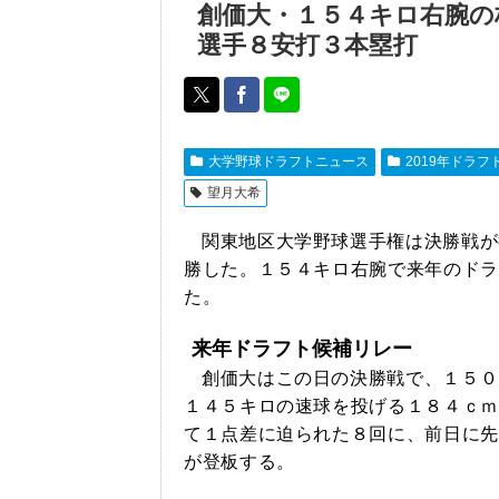
創価大・１５４キロ右腕の
選手８安打３本塁打
大学野球ドラフトニュース
2019年ドラフ
望月大希
関東地区大学野球選手権は決勝戦が
勝した。１５４キロ右腕で来年のドラ
た。
来年ドラフト候補リレー
創価大はこの日の決勝戦で、１５０
１４５キロの速球を投げる１８４ｃｍ
て１点差に迫られた８回に、前日に先
が登板する。