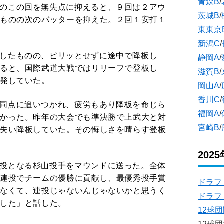
青森B
/
のこの回を無失点に抑えると、９回は２アウ
茨城B
/
ものの次のバッターを抑えた。２回１安打１
東東京
新潟C
/
したものの、ピリッとせずに途中で降板し
静岡A
/
ると、国際武道大戦ではリリーフで登板し
滋賀B
/
発していた。
岡山A
/
香川C
/
同点に追いつかれ、疲労もあり降板を命じら
福岡A
/
かった。昨年の大会でも準決勝で上武大と対
宮崎B
/
失い降板していた。その悔しさを晴らす登板
202
投となる杉山投手をマウンドに送った。全体
連投でチームの優勝に貢献し、最優秀投手賞
ドラフ
なくて、連投じゃないんじゃないかと思うく
ドラフ
した」と話した。
12球