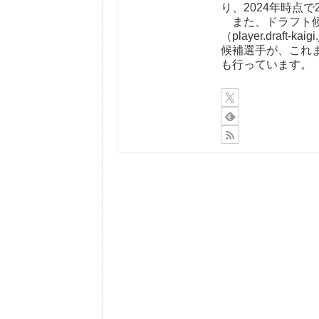
り、2024年時点で
また、ドラフト候
（player.draf
候補選手が、これ
も行っています。