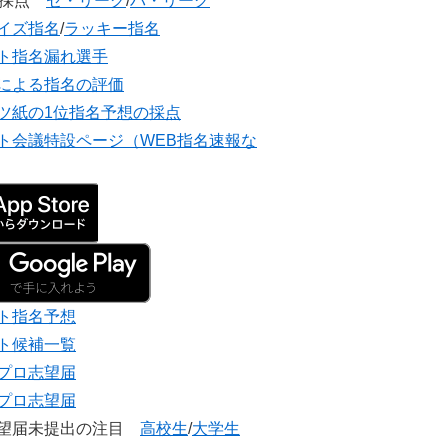
団採点
セ・リーグ
/
パ・リーグ
イズ指名
/
ラッキー指名
ト指名漏れ選手
による指名の評価
ツ紙の1位指名予想の採点
ト会議特設ページ（WEB指名速報な
ト指名予想
ト候補一覧
プロ志望届
プロ志望届
志望届未提出の注目
高校生
/
大学生