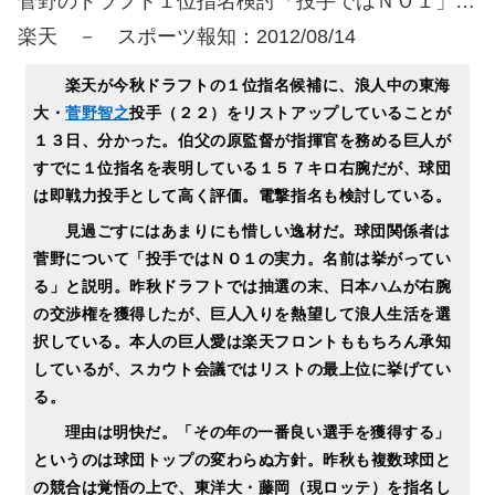
菅野のドラフト１位指名検討「投手ではＮＯ１」…
楽天 － スポーツ報知：2012/08/14
楽天が今秋ドラフトの１位指名候補に、浪人中の東海
大・
菅野智之
投手（２２）をリストアップしていることが
１３日、分かった。伯父の原監督が指揮官を務める巨人が
すでに１位指名を表明している１５７キロ右腕だが、球団
は即戦力投手として高く評価。電撃指名も検討している。
見過ごすにはあまりにも惜しい逸材だ。球団関係者は
菅野について「投手ではＮＯ１の実力。名前は挙がってい
る」と説明。昨秋ドラフトでは抽選の末、日本ハムが右腕
の交渉権を獲得したが、巨人入りを熱望して浪人生活を選
択している。本人の巨人愛は楽天フロントももちろん承知
しているが、スカウト会議ではリストの最上位に挙げてい
る。
理由は明快だ。「その年の一番良い選手を獲得する」
というのは球団トップの変わらぬ方針。昨秋も複数球団と
の競合は覚悟の上で、東洋大・藤岡（現ロッテ）を指名し