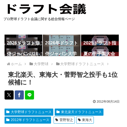
プロ野球ドラフト会議に関する総合情報ページ
2026ドラフト指
2026年ドラフト
2025ドラフト指
名予想
候補
名一覧
侍ジャパンU18
侍ジャパン大学
夏の甲子園大会
代表
代表
ホーム
大学野球
大学野球ドラフトニュース
東北楽天、東海大・菅野智之投手も1位
候補に！
2012年08月14日
大学野球ドラフトニュース
東北楽天ドラフトニュース
2012年ドラフトニュース
菅野智之
東海大