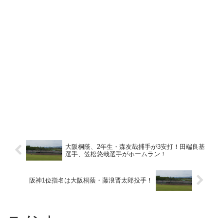
大阪桐蔭、2年生・森友哉捕手が3安打！田端良基
選手、笠松悠哉選手がホームラン！
阪神1位指名は大阪桐蔭・藤浪晋太郎投手！