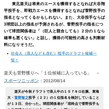
東北楽天は将来のエースを獲得するとなれば大谷翔
平投手を、即戦力エースを獲得するとなれば菅野投手の
指名となってくるかもしれない。また、大谷投手ならば
3球団以上の指名が予測されるが、菅野投手の指名につ
いて球団関係者は「（巨人と競合しても）２分の１なら
確率も悪くない」と話し、獲得の可能性の高さも判断材
料になりそうだ。
社会人（浪人なども含む）投手のドラフト候補一
覧！
楽天も菅野獲りへ「１位候補に入っている」 －
スポーツニッポン
：2012/08/14
楽天が今秋ドラフトで浪人中の１５７キロ右腕、東海
大・
菅野智之
投手（２２）の１位指名を検討していること
が１３日、分かった。球団関係者が「現時点で菅野投手も