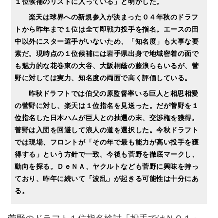
１位候補のリストに入っている」と明かした。
楽天は球界への新規参入が決まった０４年秋のドラフ
トから昨年まで１位は全て即戦力投手を指名。エースの田
中以外にスター選手がいないため、「知名度」も大事な要
素だ。現時点の１位候補には岩手県出身で地域密着の面で
も魅力的な花巻東の大谷、大阪桐蔭の藤浪らもいるが、菅
野に対しては実力、知名度の両面で高く評価している。
昨秋ドラフトでは伯父の原監督率いる巨人と相思相愛
の菅野に対し、楽天は１位指名を見送った。だが菅野を１
位指名した日本ハムが巨人との抽選の末、交渉権を獲得。
菅野は入団を回避して浪人の道を選択した。今秋ドラフト
では現場、フロントが「その年で最も能力が高い投手を獲
得する」という方針で一致。今後も菅野を徹底マークし、
動向を探る。ＤｅＮＡ、ヤクルトなども菅野に興味を持っ
ており、昨年に続いて「波乱」が起きる可能性は十分にあ
る。