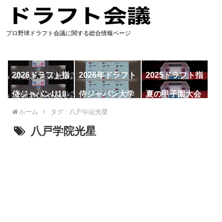
プロ野球ドラフト会議に関する総合情報ページ
2026ドラフト指
2026年ドラフト
2025ドラフト指
名予想
候補
名一覧
侍ジャパンU18
侍ジャパン大学
夏の甲子園大会
代表
代表
ホーム
タグ : 八戸学院光星
八戸学院光星