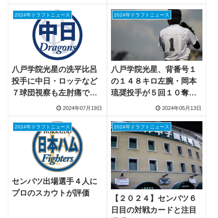
2024年ドラフトニュース
2024年ドラフトニュース
八戸学院光星、背番号１
八戸学院光星の洗平比呂
の１４８キロ左腕・岡本
投手に中日・ロッテなど
琉奨投手が５回１０奪三
７球団視察も左肘痛で本
振無失点
調子でなく敗戦、プロ志
2024年07月19日
2024年05月13日
望「これから」
2024年ドラフトニュース
2024年ドラフトニュース
センバツ出場選手４人に
プロのスカウトが評価
【２０２４】センバツ６
日目の対戦カードと注目