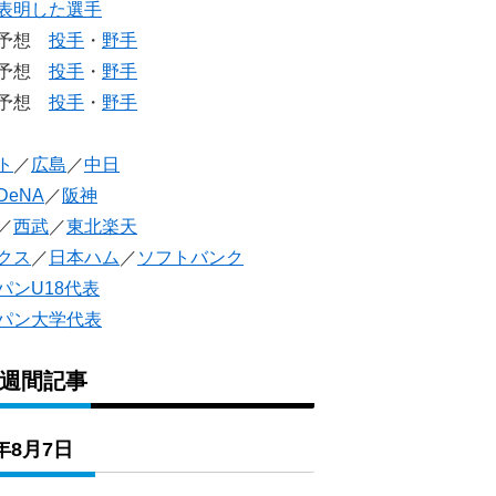
表明した選手
生予想
投手
・
野手
生予想
投手
・
野手
人予想
投手
・
野手
ト
／
広島
／
中日
DeNA
／
阪神
／
西武
／
東北楽天
クス
／
日本ハム
／
ソフトバンク
パンU18代表
パン大学代表
1週間記事
6年8月7日