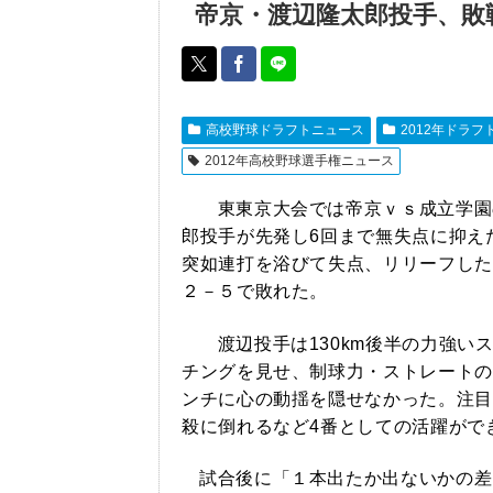
帝京・渡辺隆太郎投手、敗
高校野球ドラフトニュース
2012年ドラフ
2012年高校野球選手権ニュース
東東京大会では帝京ｖｓ成立学園
郎投手が先発し6回まで無失点に抑え
突如連打を浴びて失点、リリーフした
２－５で敗れた。
渡辺投手は130km後半の力強い
チングを見せ、制球力・ストレートの
ンチに心の動揺を隠せなかった。注目
殺に倒れるなど4番としての活躍がで
試合後に「１本出たか出ないかの差