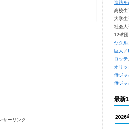
進路を
高校
大学
社会
12球団
ヤクル
巨人
／
ロッテ
オリッ
侍ジャ
侍ジャ
最新
202
ンサーリンク