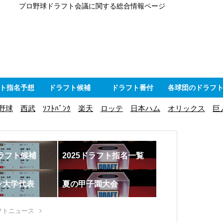
プロ野球ドラフト会議に関する総合情報ページ
ト指名予想
ドラフト候補
ドラフト番付
各球団のドラフ
野球
西武
ｿﾌﾄﾊﾞﾝｸ
楽天
ロッテ
日本ハム
オリックス
巨
ドラフト候補
2025ドラフト指名一覧
ン大学代表
夏の甲子園大会
フトニュース