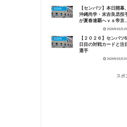
【センバツ】本日開幕
2026年ドラフトニュース
沖縄尚学・末吉良丞投
が夏春連覇へｖｓ帝京
安藤丈二選手が「1番・
2026年03月1
DH」で大谷翔平ばり活
【２０２６】センバツ6
目指す
2026年ドラフトニュース
日目の対戦カードと注
選手
2026年03月2
スポ