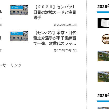
202
、
【２０２６】センバツ1
2026年ドラフトニュース
手
日目の対戦カードと注目
・
選手
9日
2026年03月19日
躍
【センバツ】帝京・目代
2027年ドラフトニュース
目
龍之介選手が甲子園練習
で一発、次世代スラッガ
ーが開幕戦アーチを目指
4日
2026年03月16日
す
ンサーリンク
202