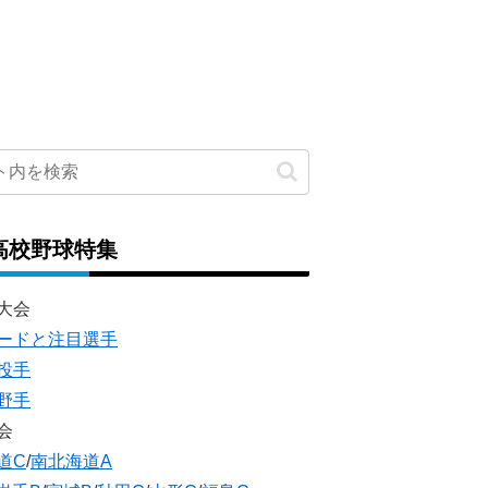
高校野球特集
大会
ードと注目選手
投手
野手
会
道C
/
南北海道A