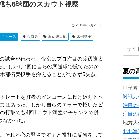
戦も6球団のスカウト視察
2012年07月28日
トニュース
帝京高
渡辺隆太郎
木部拓実
の試合が行われ、帝京はプロ注目の渡辺隆太
た。しかし7回に自らの悪送球で慌てたのか
夏の
木部拓実投手も抑えることができず5失点、
甲子園
対戦カ
ストレートを打者のインコースに投げ込むピッ
力はあった。しかし自らのエラーで招いたピ
注目の
の打撃でも4回1アウト満塁のチャンスで併
注目の
きなかった。
地方大
北北海
。それと心の弱さです」と投打に反省をして