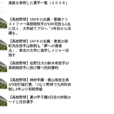
進路を表明した選手一覧（２０２６）
【高校野球】150キロ左腕・聖隷クリ
ストファー高部陸投手が10K完投も1点
に泣く、大学経てプロへ「1年目から活
躍を」
【高校野球】147キロ右腕・東筑の深
町光生投手は敗戦も「夢への通過
点」、東京の大学に進学しメジャー目
指す
【高校野球】佐野日大の鈴木有投手が
高部陸投手に投げ勝つ完封勝利
【高校野球】神村学園・梶山侑孜主将
が3安打猛打賞、つなぐ野球で九州対決
制し2年ぶり初戦突破
【高校野球】夏の甲子園3日目の対戦カ
ードと注目選手