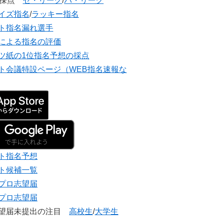
団採点
セ・リーグ
/
パ・リーグ
イズ指名
/
ラッキー指名
ト指名漏れ選手
による指名の評価
ツ紙の1位指名予想の採点
ト会議特設ページ（WEB指名速報な
ト指名予想
ト候補一覧
プロ志望届
プロ志望届
志望届未提出の注目
高校生
/
大学生