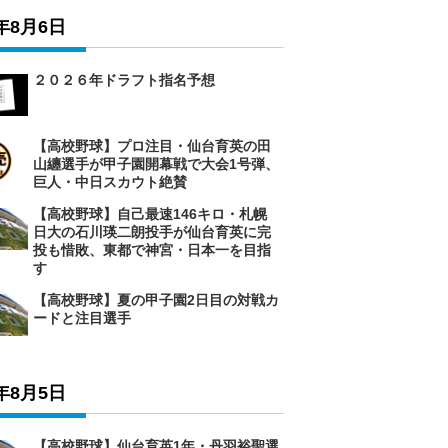
6年8月6日
２０２６年ドラフト指名予想
【高校野球】プロ注目・仙台育英の田
山纏選手が甲子園開幕戦で大会1号弾、
巨人・中日スカウト絶賛
【高校野球】自己最速146キロ・札幌
日大の石川瑛二朗投手が仙台育英に完
投も惜敗、東都で神宮・日本一を目指
す
【高校野球】夏の甲子園2日目の対戦カ
ードと注目選手
6年8月5日
【高校野球】仙台育英1年・丹羽裕聖選