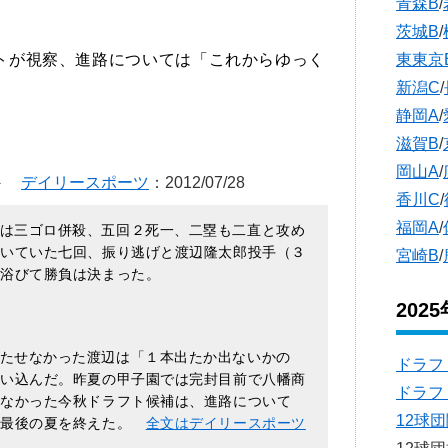
青森B
/
茨城B
/
トが視察、進路については「これからゆっく
東東京
新潟C
/
静岡A
/
滋賀B
/
岡山A
/
 －
デイリースポーツ
：2012/07/28
香川C
/
福岡A
/
は三ゴロ併殺、五回２死一、二塁も二直と攻め
続いていた七回、振り逃げと渡辺隆太郎投手（３
宮崎B
/
を浴びて勝負は決まった。
202
たせなかった渡辺は「１本出たか出ないかの
ドラフ
負い込んだ。昨夏の甲子園では完封目前で八幡商
ドラフ
けなかった今秋ドラフト候補は、進路について
12球
、最後の夏を終えた。
全文はデイリースポーツ