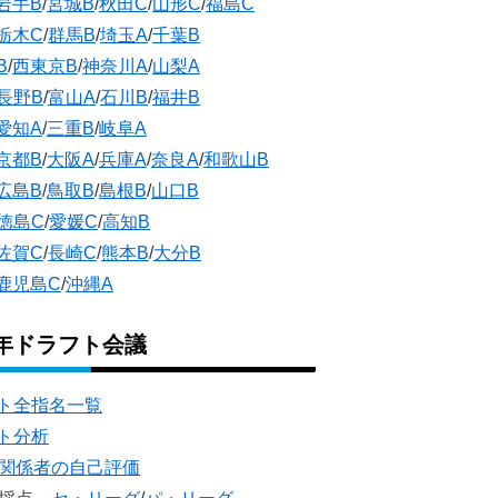
岩手B
/
宮城B
/
秋田C
/
山形C
/
福島C
栃木C
/
群馬B
/
埼玉A
/
千葉B
B
/
西東京B
/
神奈川A
/
山梨A
長野B
/
富山A
/
石川B
/
福井B
愛知A
/
三重B
/
岐阜A
京都B
/
大阪A
/
兵庫A
/
奈良A
/
和歌山B
広島B
/
鳥取B
/
島根B
/
山口B
徳島C
/
愛媛C
/
高知B
佐賀C
/
長崎C
/
熊本B
/
大分B
鹿児島C
/
沖縄A
5年ドラフト会議
ト全指名一覧
ト分析
団関係者の自己評価