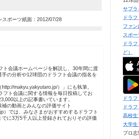
12球
サプラ
ドラフ
ーツ紙面：2012/07/28
ファン
スポー
ドラフ
ど）
フト会議ホームページを解説し、30年間に渡
選手の分析や12球団のドラフト会議の指名を
。
//makyu.yakyutaro.jp/）」にも執筆。
ドラフト会議に関する情報を毎日投稿してお
ドラフ
23,000以上の記事書いています。
補の動画とみんなの評価サイト
ドラフ
t-kaigi.jp）では、みなさまがおすすめするドラフト
高校生
までに3万5千人以上登録されておりその評価
大学生
プロ