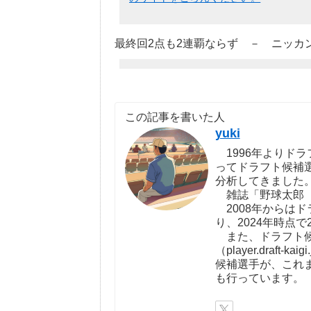
最終回2点も2連覇ならず － ニッカンスポ
この記事を書いた人
yuki
1996年よりドラ
ってドラフト候補
分析してきました
雑誌「野球太郎（http:
2008年からは
り、2024年時点で
また、ドラフト候
（player.draf
候補選手が、これ
も行っています。