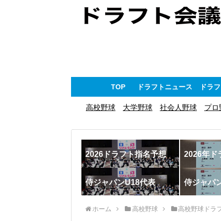
TOP
ドラフトニュース
ドラフ
高校野球
大学野球
社会人野球
プロ
2026ドラフト指名予想
2026年
侍ジャパンU18代表
侍ジャパ
ホーム
高校野球
高校野球ドラ