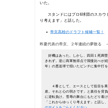
いた。
スタンドにはプロ6球団のスカウ
り考えます」と話した。
帝京高校のドラフト候補一覧！
昨夏代表の帝京、２年連続の夢散る
好機はあった。しかし、四回１死満塁
きれず。逆に両軍無得点で我慢比べが
年）の悪送球で招いたピンチに集中打
４番として、エースとして役目を果
差。それと心の弱さです」と責任を背
に逆転負け。雪辱の舞台にもたどり着
「これからゆっくり考えます」と話し
のサイトをごらんください。