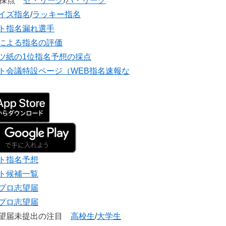
団採点
セ・リーグ
/
パ・リーグ
イズ指名
/
ラッキー指名
ト指名漏れ選手
による指名の評価
ツ紙の1位指名予想の採点
ト会議特設ページ（WEB指名速報な
ト指名予想
ト候補一覧
プロ志望届
プロ志望届
志望届未提出の注目
高校生
/
大学生