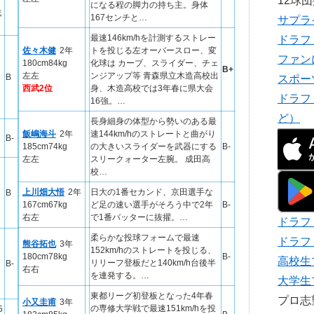
12球
打
になる程の脚力の持ち主。身体
戦
167センチと…
サプラ
最速146km/hを計測するストレー
ドラフ
佐々木健
2年
トを投じる左オーバースロー、変
ファン
180cm84kg
化球は カーブ、スライダー、チェ
B+
左左
ンジアップ等 青森県立木造高校出
B
スポー
西武2位
身、木造高校では3年春に県大会
ドラフ
16強。…
ど）
長身細身の体型から勢いのある最
飯嶋海斗
2年
速144km/hのストレートと曲がり
B-
185cm74kg
の大きいスライダーを武器にする
B-
左左
スリークォーター左腕。 成田高
校…
上川畑大悟
2年
日大の1番セカンド、京田選手な
B
167cm67kg
ど足の速い選手がそろう中で2年
B-
右左
で1番バッターに抜擢。…
ドラフ
柔らかな投球フォームで最速
ドラフ
熊谷拓也
3年
152km/hのストレートを投じる、
180cm78kg
B-
高校生
リリーフ登板だと140km/h台後半
B-
右右
を連発する。…
大学生
東都リーグ初登板となった4年春
プロ
小又圭甫
3年
の専修大学戦で最速151km/hを投
5