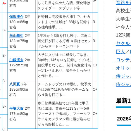
182cm85kg
B-
進路を
じて注目を集めた右腕、変化球は
A-
右右
スライダー・スプリット等…
高校
保坂淳介
3年
佐野日大高校出身の捕手で、セカ
大学
180cm86kg
ンドまでの送球は1.88秒を記録す
B-
社会
右右
る強肩捕手。…
B-
12球団
向山基生
2年
1年秋から3番を打ち続け、広角に
182cm75kg
長短打が打てる打者 今春はセカン
B-
ヤクル
右右
ドからサードへコンバート
巨人
／
大学に入り徐々に成長してゆき、
B-
ロッテ
白銀滉大
2年
3年時に146キロを記録してプロ注
179cm75kg
目投手となった。 制球も変化球も
C+
オリッ
右右
一定レベルあり、試合をしっかり
侍ジャ
と作れる。…
B-
侍ジャ
八田夏
2年
チームトップの11本塁打、秋季大
ト
183cm90kg
会は6番ではあるが他のチームな
C+
右右
ら４番を打てる…
最新
春日部共栄高校では3年夏に甲子
B-
平塚大賀
2年
園に出場、背番号は13ながら5番
177cm80kg
ファーストで出場し、ファールフ
C+
202
打
右右
ライをカメラマン席に飛び込みな
がらも好捕した。…
C+