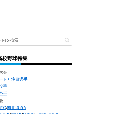
高校野球特集
大会
ードと注目選手
投手
野手
会
道C
/
南北海道A