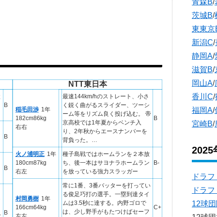
青森B
/
茨城B
/
東東京
新潟C
/
静岡A
/
滋賀B
/
岡山A
/
NTT東日本
香川C
/
と
最速144km/hのストレート、小さ
B
く鋭く曲がるスライダー、ツーシ
福岡A
/
稲毛田渉
1年
ーム等をリズム良く投げ込む。 帝
182cm86kg
B
京高校では1年夏からベンチ入
宮崎B
/
右右
り、2年秋からエースナンバーを
B
背負った。…
202
火ノ浦明正
1年
種子島戦ではホームランを２本放
180cm87kg
ち、後一本はサヨナラホームラン
B-
B
右左
を放っている強力スラッガー
ドラフ
常に1番、3番バッターを打ってい
ドラフ
る俊足巧打の選手。一塁到達タイ
村岡勇樹
1年
12球
ムは3.5秒に達する。内野ゴロで
166cm64kg
C+
は、少し野手がもたつけばセーフ
B
左左