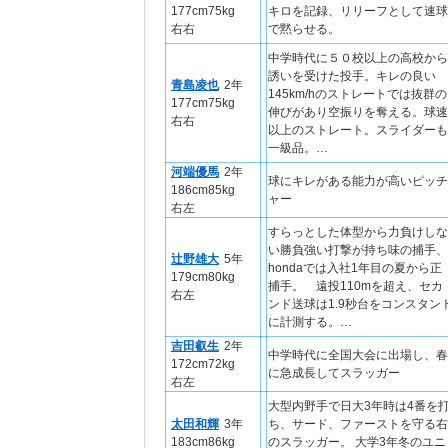
177cm75kg
キロを記録、リリーフとして速球
右右
で黙らせる。
中学時代に５０校以上の高校から
誘いを受けた投手。キレの良い
青島凌也
2年
145km/hのストレートでは抜群の
177cm75kg
伸びがあり空振りを奪える。球速
右右
以上のストレート。スライダーも
一級品。…
河端優馬
2年
球にキレがある能力が高いピッチ
186cm85kg
ャー
右左
すらっとした体型から力負けしな
い勝負強い打撃が持ち味の捕手、
辻野雄大
5年
hondaでは入社1年目の夏から正
179cm80kg
捕手。 遠投110mを超え、セカ
右左
ンド送球は1.9秒台をコンスタン
に計測する。…
吉田叡生
2年
中学時代に全国大会に出場し、春
172cm72kg
に急成長してスラッガー
右左
大型内野手で日大3年時は4番を
太田和輝
3年
ち、サード、ファーストを守る右
183cm86kg
のスラッガー。 大学3年冬のユニ