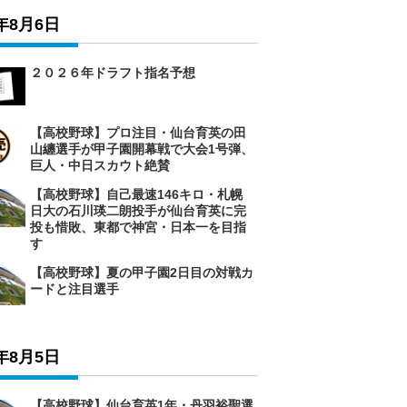
6年8月6日
２０２６年ドラフト指名予想
【高校野球】プロ注目・仙台育英の田
山纏選手が甲子園開幕戦で大会1号弾、
巨人・中日スカウト絶賛
【高校野球】自己最速146キロ・札幌
日大の石川瑛二朗投手が仙台育英に完
投も惜敗、東都で神宮・日本一を目指
す
【高校野球】夏の甲子園2日目の対戦カ
ードと注目選手
6年8月5日
【高校野球】仙台育英1年・丹羽裕聖選