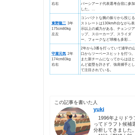
右右
バーシアード代表選考合宿に参加
した。…
コンパクトな腕の振りから投じる
東野龍二
3年
ストレートは130km/h台ながら表
175cm80kg
示以上の威力がある、チェンジア
左左
ップ、スローカーブ、スライダ
ー、フォークなど球種も多彩…
2年から3番を打っていて浦学の
守屋元気
2年
口からツーベースヒットを打つ。
174cm83kg
また新チームになってからはほと
右右
んど盗塁を許さず、強肩捕手とし
て注目されている。
この記事を書いた人
yuki
1996年よりドラ
ってドラフト候補
分析してきました