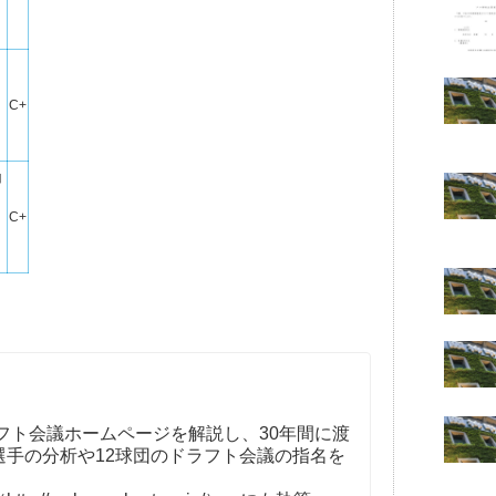
C+
山
C+
フト会議ホームページを解説し、30年間に渡
選手の分析や12球団のドラフト会議の指名を
。