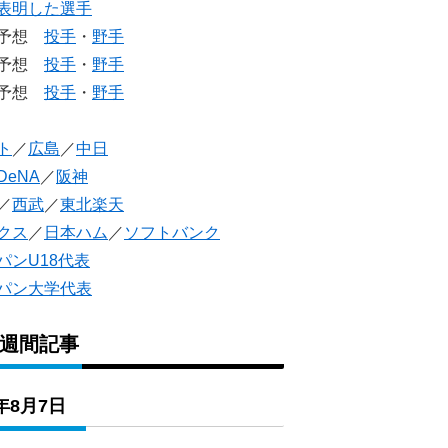
表明した選手
生予想
投手
・
野手
生予想
投手
・
野手
人予想
投手
・
野手
ト
／
広島
／
中日
DeNA
／
阪神
／
西武
／
東北楽天
クス
／
日本ハム
／
ソフトバンク
パンU18代表
パン大学代表
1週間記事
6年8月7日