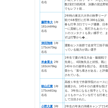
戸戦でタイムリー2ベースなど2
右右
数2安打3四死球、決勝の習志野
でもレフト前…
2年時の東京六大学の秋季リーグ
戦で4本塁打に打率.386を記録、
藤野隼大
1年
春も打率.321でリーグ優勝、日本
181cm84kg
一に貢献した。長打力もありバッ
右右
トのコンタクトも良い捕手で、ま
ずは打撃から�…
津田翔希
1年
運動センス抜群で走攻守三拍子揃
175cm75kg
っている能力が高い選手
右右
1年生で夏の埼玉大会・飯能戦で
米倉貫太
2年
先発し、4回無失点と好投。既に
183cm78kg
140キロの速球を投げる。 若生監
右右
督から「落ち着きがある」と評価
されている。
高校１年生で作新学院のエースに
朝山広憲
1年
抜擢され、145キロの速球を投げ
175cm81kg
る。 3年生になると投手としても
右右
よりもホームランを打てる打者と
して注目された。
小野大夏
3年
2年生の年末の沖縄キャンプで14