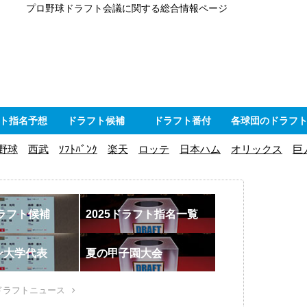
プロ野球ドラフト会議に関する総合情報ページ
ト指名予想
ドラフト候補
ドラフト番付
各球団のドラフ
野球
西武
ｿﾌﾄﾊﾞﾝｸ
楽天
ロッテ
日本ハム
オリックス
巨
ドラフト候補
2025ドラフト指名一覧
ン大学代表
夏の甲子園大会
ドラフトニュース