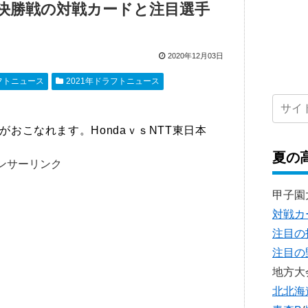
決勝戦の対戦カードと注目選手
2020年12月03日
ラフトニュース
2021年ドラフトニュース
おこなれます。HondaｖｓNTT東日本
夏の
ンサーリンク
甲子園
対戦カ
注目の
注目の
地方大
北北海