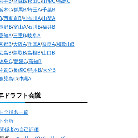
岩手B
/
宮城B
/
秋田C
/
山形C
/
福島C
栃木C
/
群馬B
/
埼玉A
/
千葉B
B
/
西東京B
/
神奈川A
/
山梨A
長野B
/
富山A
/
石川B
/
福井B
愛知A
/
三重B
/
岐阜A
京都B
/
大阪A
/
兵庫A
/
奈良A
/
和歌山B
広島B
/
鳥取B
/
島根B
/
山口B
徳島C
/
愛媛C
/
高知B
佐賀C
/
長崎C
/
熊本B
/
大分B
鹿児島C
/
沖縄A
5年ドラフト会議
ト全指名一覧
ト分析
団関係者の自己評価