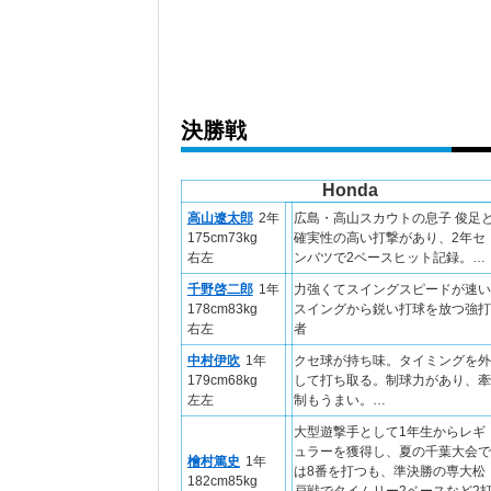
決勝戦
Honda
高山遼太郎
2年
広島・高山スカウトの息子 俊足
175cm73kg
確実性の高い打撃があり、2年セ
右左
ンバツで2ベースヒット記録。…
千野啓二郎
1年
力強くてスイングスピードが速い
178cm83kg
スイングから鋭い打球を放つ強打
右左
者
中村伊吹
1年
クセ球が持ち味。タイミングを外
179cm68kg
して打ち取る。制球力があり、牽
左左
制もうまい。…
大型遊撃手として1年生からレギ
ュラーを獲得し、夏の千葉大会で
檜村篤史
1年
は8番を打つも、準決勝の専大松
182cm85kg