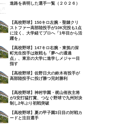
進路を表明した選手一覧（２０２６）
【高校野球】150キロ左腕・聖隷クリ
ストファー高部陸投手が10K完投も1点
に泣く、大学経てプロへ「1年目から活
躍を」
【高校野球】147キロ右腕・東筑の深
町光生投手は敗戦も「夢への通過
点」、東京の大学に進学しメジャー目
指す
【高校野球】佐野日大の鈴木有投手が
高部陸投手に投げ勝つ完封勝利
【高校野球】神村学園・梶山侑孜主将
が3安打猛打賞、つなぐ野球で九州対決
制し2年ぶり初戦突破
【高校野球】夏の甲子園3日目の対戦カ
ードと注目選手