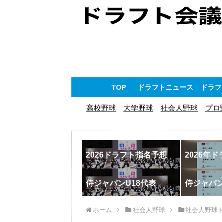
TOP
ドラフトニュース
ドラフ
高校野球
大学野球
社会人野球
プロ
2026ドラフト指名予想
2026年
侍ジャパンU18代表
侍ジャパ
ホーム
社会人野球
社会人野球