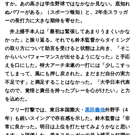
すか。あの高さは学生野球ではなかなか見ない。底知れ
ぬパワーがある」（スポーツ報知）と、2年生スラッガ
ーの長打力に大きな期待を寄せた。
井上捕手本人は「最初は緊張してあまりうまくいかな
かった」と振り返る。それでも鈴木監督からタイミング
の取り方について助言を受けると状態は上向き、「そこ
からいいパフォーマンスが出せるようになった」と手応
えを口にした。特大アーチ未遂の一打には「少しこすっ
てしまって、風にも押し戻された。まだまだ自分の実力
不足です」と満足することはなかった。「大学日本代表
なので、覚悟と責任を持ったプレーを心がけたい」と力
を込めた。
フリー打撃では、東日本国際大・
黒田義信
外野手（4
年）も鋭いスイングで存在感を示した。鈴木監督は「非
常に良かった。明日は上位を打たせてみようかなと思い