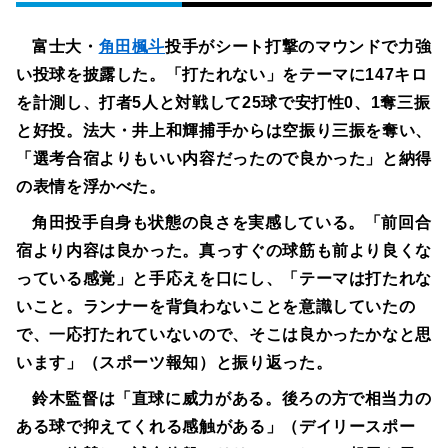
富士大・
角田楓斗
投手がシート打撃のマウンドで力強
い投球を披露した。「打たれない」をテーマに147キロ
を計測し、打者5人と対戦して25球で安打性0、1奪三振
と好投。法大・井上和輝捕手からは空振り三振を奪い、
「選考合宿よりもいい内容だったので良かった」と納得
の表情を浮かべた。
角田投手自身も状態の良さを実感している。「前回合
宿より内容は良かった。真っすぐの球筋も前より良くな
っている感覚」と手応えを口にし、「テーマは打たれな
いこと。ランナーを背負わないことを意識していたの
で、一応打たれていないので、そこは良かったかなと思
います」（スポーツ報知）と振り返った。
鈴木監督は「直球に威力がある。後ろの方で相当力の
ある球で抑えてくれる感触がある」（デイリースポー