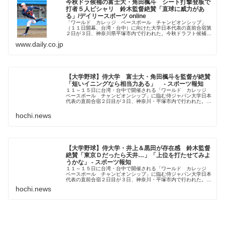
今秋ドラ候補の富士大・角田楓斗 シート打撃登板で
打者５人ピシャリ 鈴木監督絶賛「直球に威力があ
る」/デイリースポーツ online
「ワールド カレッジ ベースボール チャンピオンシップ」
（１１日開幕、台湾・台中）に向けた大学日本代表の直前合宿第
２日が３日、神奈川県平塚市内で行われた。今秋ドラフト候補の
最速１５３キロ右腕、富士大・角田楓斗投手（４年・東奥義塾）
www.daily.co.jp
がシート打...
【大学野球】侍大学 富士大・角田楓斗を監督が絶賛
「短いイニングなら相当力ある」 - スポーツ報知
１１～１５日に台湾・台中で開催される「ワールド カレッジ
ベースボール チャンピオンシップ」に臨む侍ジャパン大学日本
代表の直前合宿２日目が３日、神奈川・平塚市内で行われた。最
速１５３キロ右腕の富士大
hochi.news
【大学野球】侍大学・井上＆黒田が存在感 鈴木監督
絶賛「東京Ｄだったら天井…」「上位を打たせてみよ
うかな」 - スポーツ報知
１１～１５日に台湾・台中で開催される「ワールド カレッジ
ベースボール チャンピオンシップ」に臨む侍ジャパン大学日本
代表の直前合宿２日目が３日、神奈川・平塚市内で行われた。シ
ート打撃では法大・井上和
hochi.news