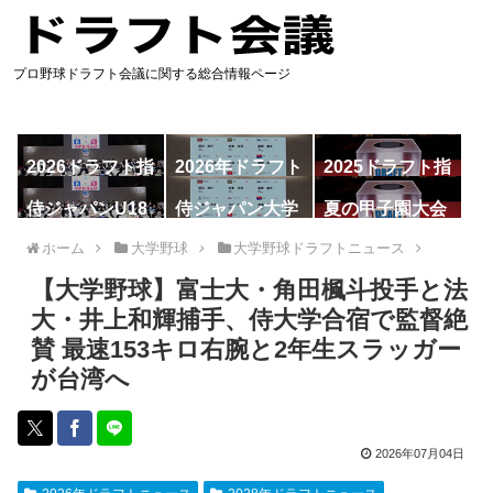
プロ野球ドラフト会議に関する総合情報ページ
2026ドラフト指
2026年ドラフト
2025ドラフト指
名予想
候補
名一覧
侍ジャパンU18
侍ジャパン大学
夏の甲子園大会
代表
代表
ホーム
大学野球
大学野球ドラフトニュース
【大学野球】富士大・角田楓斗投手と法
大・井上和輝捕手、侍大学合宿で監督絶
賛 最速153キロ右腕と2年生スラッガー
が台湾へ
2026年07月04日