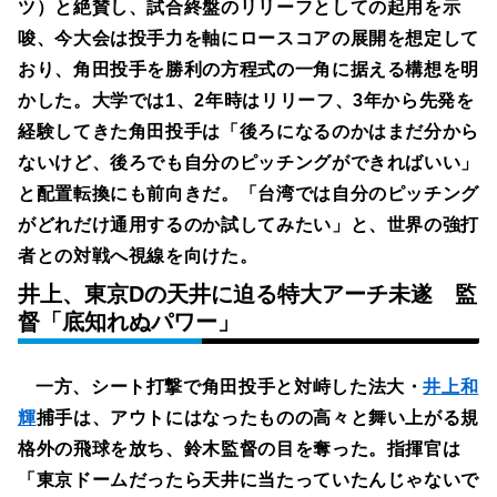
ツ）と絶賛し、試合終盤のリリーフとしての起用を示
唆、今大会は投手力を軸にロースコアの展開を想定して
おり、角田投手を勝利の方程式の一角に据える構想を明
かした。大学では1、2年時はリリーフ、3年から先発を
経験してきた角田投手は「後ろになるのかはまだ分から
ないけど、後ろでも自分のピッチングができればいい」
と配置転換にも前向きだ。「台湾では自分のピッチング
がどれだけ通用するのか試してみたい」と、世界の強打
者との対戦へ視線を向けた。
井上、東京Dの天井に迫る特大アーチ未遂 監
督「底知れぬパワー」
一方、シート打撃で角田投手と対峙した法大・
井上和
輝
捕手は、アウトにはなったものの高々と舞い上がる規
格外の飛球を放ち、鈴木監督の目を奪った。指揮官は
「東京ドームだったら天井に当たっていたんじゃないで