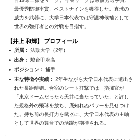
合19奪三振をマーク。今春リーグは最優秀選手賞、
最優秀防御率賞、ベストナインを獲得した。直球の
威力を武器に、大学日本代表では守護神候補として
世界の強打者との対戦を目指す。
【井上 和輝】 プロフィール
所属：
法政大学（2年）
出身：
駿台甲府高
ポジション：
捕手
主な特徴や実績：
2年生ながら大学日本代表に選出さ
れた長距離砲。合宿のシート打撃では、指揮官が
「東京ドームだったら天井に当たっていた」と評し
た規格外の飛球を放ち、底知れぬパワーを見せつけ
た。持ち前の長打力を武器に、大学日本代表の主軸
として世界の舞台での活躍が期待される。