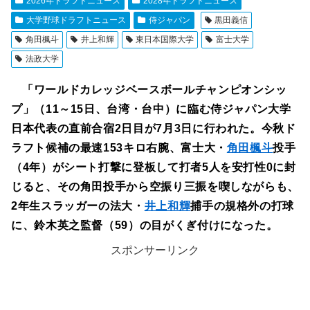
2026年ドラフトニュース
2028年ドラフトニュース
大学野球ドラフトニュース
侍ジャパン
黒田義信
角田楓斗
井上和輝
東日本国際大学
富士大学
法政大学
「ワールドカレッジベースボールチャンピオンシッ
プ」（11～15日、台湾・台中）に臨む侍ジャパン大学
日本代表の直前合宿2日目が7月3日に行われた。今秋ド
ラフト候補の最速153キロ右腕、富士大・
角田楓斗
投手
（4年）がシート打撃に登板して打者5人を安打性0に封
じると、その角田投手から空振り三振を喫しながらも、
2年生スラッガーの法大・
井上和輝
捕手の規格外の打球
に、鈴木英之監督（59）の目がくぎ付けになった。
スポンサーリンク