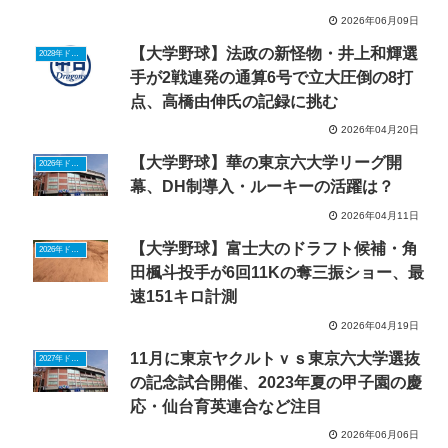
2026年06月09日
【大学野球】法政の新怪物・井上和輝選
2028年ドラフトニュース
手が2戦連発の通算6号で立大圧倒の8打
点、高橋由伸氏の記録に挑む
2026年04月20日
【大学野球】華の東京六大学リーグ開
2026年ドラフトニュース
幕、DH制導入・ルーキーの活躍は？
2026年04月11日
【大学野球】富士大のドラフト候補・角
2026年ドラフトニュース
田楓斗投手が6回11Kの奪三振ショー、最
速151キロ計測
2026年04月19日
11月に東京ヤクルトｖｓ東京六大学選抜
2027年ドラフトニュース
の記念試合開催、2023年夏の甲子園の慶
応・仙台育英連合など注目
2026年06月06日