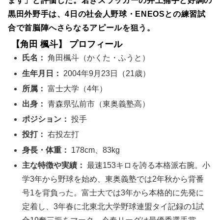
ます」と評価した。若きスラッガーの井上捕手と好調の
黒田外野手は、4日の社会人野球・ENEOSとの練習試
合で首脳陣へさらなるアピールを狙う。
【角田 楓斗】 プロフィール
氏名：
角田楓斗（かくた・ふうと）
生年月日：
2004年9月23日（21歳）
所属：
富士大学（4年）
出身：
青森県弘前市（東奥義塾高）
ポジション：
投手
投打：
右投左打
身長・体重：
178cm、83kg
主な特徴や実績：
最速153キロを誇る本格派右腕。小
学3年から野球を始め、東奥義塾では2年秋から背番
号1を背負った。富士大では3年から本格的に先発に
定着し、3年春に北東北大学野球連盟タイ記録の1試