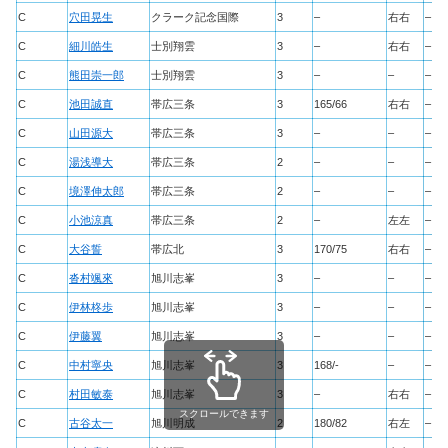
C
穴田晃生
クラーク記念国際
3
–
右右
–
C
細川皓生
士別翔雲
3
–
右右
–
C
熊田崇一郎
士別翔雲
3
–
–
–
C
池田誠直
帯広三条
3
165/66
右右
–
C
山田源大
帯広三条
3
–
–
–
C
湯浅導大
帯広三条
2
–
–
–
C
境澤伸太郎
帯広三条
2
–
–
–
C
小池涼真
帯広三条
2
–
左左
–
C
大谷誓
帯広北
3
170/75
右右
–
C
沓村颯來
旭川志峯
3
–
–
–
C
伊林柊歩
旭川志峯
3
–
–
–
C
伊藤翼
旭川志峯
3
–
–
–
C
中村寧央
旭川志峯
3
168/-
–
–
C
村田敏泰
旭川志峯
3
–
右右
–
スクロールできます
C
古谷太一
旭川明成
2
180/82
右左
–