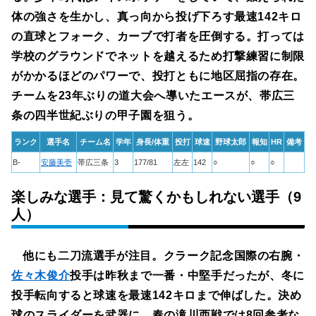
体の強さを生かし、真っ向から投げ下ろす最速142キロ
の直球とフォーク、カーブで打者を圧倒する。打っては
学校のグラウンドでネットを越えるため打撃練習に制限
がかかるほどのパワーで、投打ともに地区屈指の存在。
チームを23年ぶりの道大会へ導いたエースが、帯広三
条の四半世紀ぶりの甲子園を狙う。
ランク
選手名
チーム名
学年
身長/体重
投打
球速
野球太郎
報知
HR
備考
B-
安藤美壱
帯広三条
3
177/81
左左
142
○
○
○
楽しみな選手：見て驚くかもしれない選手（9
人）
他にも二刀流選手が注目。クラーク記念国際の右腕・
佐々木俊介
投手は昨秋まで一番・中堅手だったが、冬に
投手転向すると球速を最速142キロまで伸ばした。決め
球のスライダーを武器に、春の滝川西戦では8回参考な