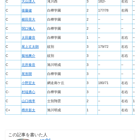
C
大山凛人
滝川西
3
182/-
右右
–
C
後藤健
白樺学園
2
177/78
右両
–
C
横田晃大
白樺学園
2
–
–
–
C
関口颯人
白樺学園
2
–
–
–
C
太田慶音
白樺学園
1
–
右右
–
C
尾上丈太朗
紋別
3
179/72
右右
–
C
菊地爽介
紋別
3
–
右右
–
C
北所奏音
旭川明成
3
–
–
–
C
尾形開
白樺学園
3
–
–
–
C
小野宏太
網走南ケ丘
3
180/71
右右
–
C-
村端勇心
白樺学園
3
–
右右
–
C
山口桃李
士別翔雲
2
–
右右
134
C+
樽井新太
旭川明成
1
–
右右
136
この記事を書いた人