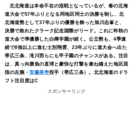
北北海道は本命不在の混戦となっているが、春の北海
道大会で57年ぶりとなる同地区同士の決勝を制し、北
北海道勢として37年ぶりの優勝を飾った旭川志峯と、
決勝で敗れたクラーク記念国際がリード。これに昨秋の
道大会で準優勝した白樺学園が続く。公立勢も、4季連
続で8強以上に進む士別翔雲、23年ぶりに道大会へ出た
帯広三条、滝川西らにも甲子園のチャンスがある。注目
は、真っ向勝負の直球と豪快な打撃を兼ね備えた地区屈
指の左腕・
安藤美壱
投手（帯広三条）。北北海道のドラ
フト注目度はC
スポンサーリンク