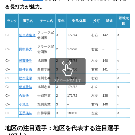
る長打力が魅力。
野球太
ランク
選手名
チーム名
学年
身長/体重
投打
球速
郎
クラーク記
C+
佐々木俊介
3
177/74
右右
142
○
○
念国際
クラーク記
C+
田中将大
2
176/78
右左
–
–
○
念国際
C+
後藤優弥
旭川東
2
175/78
左左
140
○
○
C+
鎌仲賢吾
白樺学園
3
178/80
右右
141
○
○
C+
松本琉葦
旭川志峯
3
174/80
右右
–
○
○
スクロールできます
C+
億貞壮汰
旭川志峯
3
174/72
右左
–
○
○
C+
合田快
士別翔雲
2
171/72
左左
138
○
○
C+
小池全
旭川実業
3
–
右両
140
○
○
C+
玉手瑛斗
白樺学園
3
180/80
左左
○
○
地区の注目選手：地区を代表する注目選手