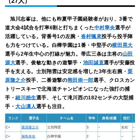
（27人）
旭川志峯は、他にも昨夏甲子園経験者がおり、3番で
道大会4試合を打率6割と打ちまくった
中村寧央
選手が
活躍している。背番号1の左腕・
沓村颯來
投手ら投手陣
も力をつけている。白樺学園は1番・中堅手の
横田晃大
選手ら2年生中心の打線が魅力。帯広三条は主将の
山田
源大
選手、俊敏な動きの遊撃手・
池田誠直
選手が安藤投
手を支える。士別翔雲は安定感を増した3年生右腕・
栗
原隆之介
投手、二番遊撃の
熊田崇一郎
選手、クロスカン
トリースキーで北海道チャンピオンになった強打の捕
手・
細川皓生
選手、そして滝川西の182センチの大型捕
手・
大山凛人
選手も注目。
ランク
選手名
チーム名
学年
身長/体重
投打
球
C+
栗原隆之介
士別翔雲
3
–
右右
–
C+
菊島有佑
白樺学園
2
–
–
–