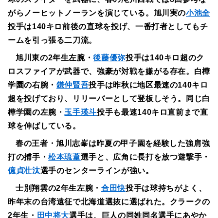
がらノーヒットノーランを演じている。旭川実の
小池全
投手は140キロ前後の直球を投げ、一番打者としてもチ
ームを引っ張る二刀流。
旭川東の2年生左腕・
後藤優弥
投手は140キロ超のク
ロスファイアが武器で、強豪が対戦を嫌がる存在。白樺
学園の右腕・
鎌仲賢吾
投手は昨秋に地区最速の140キロ
超を投げており、リリーバーとして登板しそう。同じ白
樺学園の左腕・
玉手瑛斗
投手も最速140キロ直前まで直
球を伸ばしている。
春の王者・旭川志峯は昨夏の甲子園を経験した強肩強
打の捕手・
松本琉葦
選手と、広角に長打を放つ遊撃手・
億貞壮汰
選手のセンターラインが強い。
士別翔雲の2年生左腕・
合田快
投手は球持ちがよく、
昨年末の台湾遠征で北海道選抜に選ばれた。クラークの
2年生・
田中将大
選手は、巨人の同姓同名選手にあやか