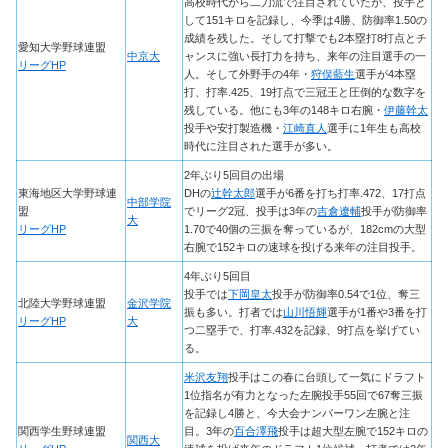
高校時代から二刀流で注目されていたが、投手と
して151キロを記録し、今季は4勝、防御率1.50の
成績を残した。そして打撃でも2本塁打8打点とチ
愛知大学野球連盟
中京大
ャンスに強い長打力を持ち、来年の注目選手の一
リーグHP
人。そして外野手の4年・
狩俣藍生
選手が4本塁
打、打率.425、19打点で三冠王と圧倒的な数字を
残している。他にも3年の148キロ右腕・
伊藤幹太
投手や安打製造機・
江崎直人
選手に1年生も高校
時代に注目された選手が多い。
2年ぶり5回目の出場
東海地区大学野球連
DHの
辻幹太郎
選手が6番を打ち打率.472、17打点
中部学院
盟
でリーグ2冠、投手は3年の
吉倉遼輔
投手が防御率
大
リーグHP
1.70で40個の三振を奪っているが、182cmの大型
右腕で152キロの速球を投げる来年の注目投手。
4年ぶり5回目
投手では
下岡皇太
投手が防御率0.54で1位、奪三
北陸大学野球連盟
金沢学院
振も多い。打者では
山川悟輝
選手が1番や3番を打
リーグHP
大
つ二塁手で、打率.432を記録、9打点を挙げてい
る。
米沢友翔
投手はこの春に台頭して一気にドラフト
1位指名が有力となった左腕投手55回で67奪三振
を記録し4勝と、今大会ナンバーワン左腕と注
関西学生野球連盟
目。3年の
百合澤飛
投手は超大型左腕で152キロの
関西大