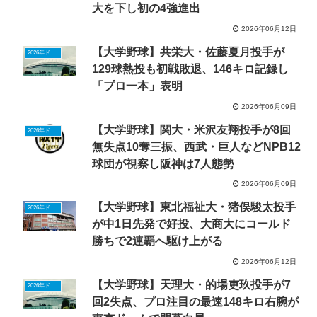
大を下し初の4強進出
2026年06月12日
【大学野球】共栄大・佐藤夏月投手が
2026年ドラフトニュース
129球熱投も初戦敗退、146キロ記録し
「プロ一本」表明
2026年06月09日
【大学野球】関大・米沢友翔投手が8回
2026年ドラフトニュース
無失点10奪三振、西武・巨人などNPB12
球団が視察し阪神は7人態勢
2026年06月09日
【大学野球】東北福祉大・猪俣駿太投手
2026年ドラフトニュース
が中1日先発で好投、大商大にコールド
勝ちで2連覇へ駆け上がる
2026年06月12日
【大学野球】天理大・的場吏玖投手が7
2026年ドラフトニュース
回2失点、プロ注目の最速148キロ右腕が