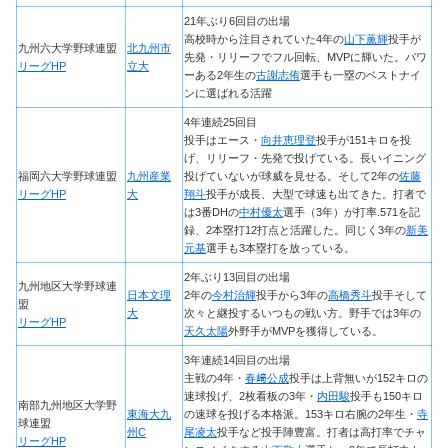
21年ぶり6回目の出場
高校時から注目されていた4年の
山下薫輝
投手が
九州六大学野球連盟
北九州市
先発・リリーフでフル回転、MVPに輝いた。パワ
リーグHP
立大
ーある2年生の
古謝志侑
選手も一塁のベストナイ
ンに選ばれる活躍
4年連続25回目
投手はエース・
向井恵理登
投手が151キロを投
げ、リリーフ・先発で投げている。長いイニング
福岡六大学野球連盟
九州産業
投げていないが球威を見せる。そして2年の
佐藤
リーグHP
大
翔斗
投手が成長、大型で球速も出てきた。打者で
は3番DHの
中村優太
選手（3年）が打率.571を記
録、2本塁打12打点と活躍した。同じく3年の
新美
元基
選手も3本塁打を放っている。
2年ぶり13回目の出場
九州地区大学野球連
日本文理
2年の
今村治輝
投手から3年の
高橋秀斗
投手そして
盟
大
次々と継投するいつもの戦い方。野手では3年の
リーグHP
天久太陽
外野手がMVPを獲得している。
3年連続14回目の出場
主戦の4年・
春﨑公成
投手は上背無いが152キロの
速球投げ、2枚看板の3年・
内田駿
投手も150キロ
南部九州地区大学野
東海大九
の速球を投げる本格派。153キロ右腕の2年生・
寺
球連盟
州C
尾凌太
投手など投手陣豊富。打者は高打率でチャ
リーグHP