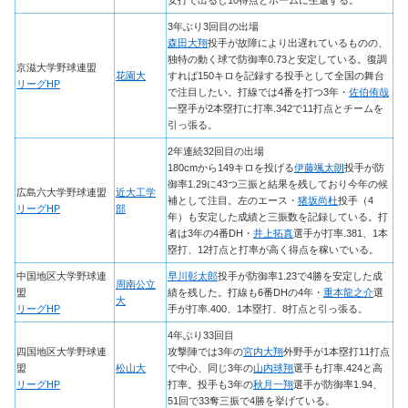
3年ぶり3回目の出場
森田大翔
投手が故障により出遅れているものの、
独特の動く球で防御率0.73と安定している。復調
京滋大学野球連盟
花園大
すれば150キロを記録する投手として全国の舞台
リーグHP
で注目したい。打線では4番を打つ3年・
佐伯侑哉
一塁手が2本塁打に打率.342で11打点とチームを
引っ張る。
2年連続32回目の出場
180cmから149キロを投げる
伊藤颯太朗
投手が防
御率1.29に43つ三振と結果を残しており今年の候
広島六大学野球連盟
近大工学
補として注目。左のエース・
猪坂尚杜
投手（4
リーグHP
部
年）も安定した成績と三振数を記録している。打
者は3年の4番DH・
井上拓真
選手が打率.381、1本
塁打、12打点と打率が高く得点を稼いでいる。
中国地区大学野球連
早川彰太郎
投手が防御率1.23で4勝を安定した成
周南公立
盟
績を残した。打線も6番DHの4年・
重本龍之介
選
大
リーグHP
手が打率.400、1本塁打、8打点と引っ張る。
4年ぶり33回目
四国地区大学野球連
攻撃陣では3年の
宮内大翔
外野手が1本塁打11打点
盟
松山大
で中心、同じ3年の
山内球翔
選手も打率.424と高
リーグHP
打率。投手も3年の
秋月一翔
選手が防御率1.94、
51回で33奪三振で4勝を挙げている。