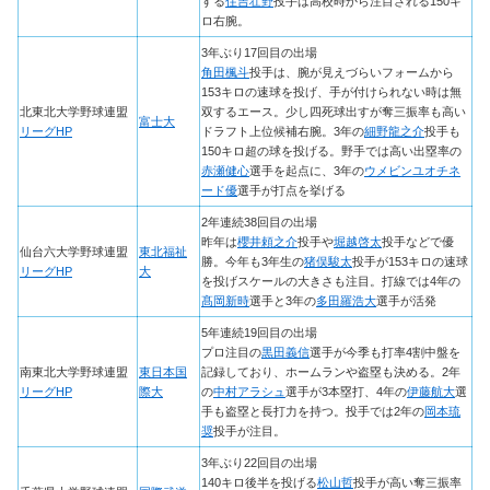
する
住吉壮野
投手は高校時から注目される150キ
ロ右腕。
3年ぶり17回目の出場
角田楓斗
投手は、腕が見えづらいフォームから
153キロの速球を投げ、手が付けられない時は無
北東北大学野球連盟
双するエース。少し四死球出すが奪三振率も高い
富士大
リーグHP
ドラフト上位候補右腕。3年の
細野龍之介
投手も
150キロ超の球を投げる。野手では高い出塁率の
赤瀬健心
選手を起点に、3年の
ウメビンユオチネ
ード優
選手が打点を挙げる
2年連続38回目の出場
昨年は
櫻井頼之介
投手や
堀越啓太
投手などで優
仙台六大学野球連盟
東北福祉
勝。今年も3年生の
猪俣駿太
投手が153キロの速球
リーグHP
大
を投げスケールの大きさも注目。打線では4年の
髙岡新時
選手と3年の
多田羅浩大
選手が活発
5年連続19回目の出場
プロ注目の
黒田義信
選手が今季も打率4割中盤を
南東北大学野球連盟
東日本国
記録しており、ホームランや盗塁も決める。2年
リーグHP
際大
の
中村アラシュ
選手が3本塁打、4年の
伊藤航大
選
手も盗塁と長打力を持つ。投手では2年の
岡本琉
奨
投手が注目。
3年ぶり22回目の出場
140キロ後半を投げる
松山哲
投手が高い奪三振率