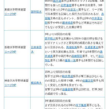
MVPの
緒方漣
選手は来年のドラフト1位候補、5本
塁打を放った
石野蓮授
選手も来年注目選手。3本
東都大学野球連盟
塁打を放った2年の
大谷汰一
選手など、リーグ戦
国学院大
リーグHP
で21本塁打を記録した長打力が注目されるが、
赤
堀颯
主将の足もポイント。投手は2年の
中井遥次
郎
投手や4年の
勝本晴彦
投手など球速はそれほど
でもないが安定した左腕が牽引
3年ぶり12回目の出場
西平晴人
投手は左腕から150キロ超の球を投げる
がダイナミックさと変化球の精度の良さを備えて
首都大学野球連盟
日本体育
おり注目される。
馬場拓海
投手、
生盛亜勇太
投手
リーグHP
大
という実力派右腕も注目。打者では5本塁打の
酒
井成真
選手や高打率の
高橋賢臣
選手、そして
谷口
翔生
選手と1番の
藤巻一洸
選手も2本塁打を記録し
ている。
15年ぶり5回目の出場
投手では3年の
駒井秀成
投手が奪三振は少ないも
神奈川大学野球連盟
のの安定した投球で4勝、4年の
佐藤諒音
投手も同
横浜商大
リーグHP
じく安定した投球を見せている。
攻撃では3年の
加藤蒼惟
選手は15打点、打率.362
の成績で引っ張る。
3年連続22回目の出場
まず注目されるのが3年の
寺下颯真
選手になる。