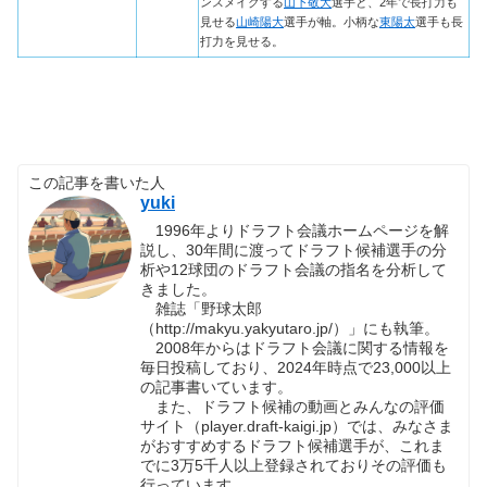
ンスメイクする
山下敬大
選手と、2年で長打力も
見せる
山崎陽大
選手が軸。小柄な
東陽太
選手も長
打力を見せる。
この記事を書いた人
yuki
1996年よりドラフト会議ホームページを解
説し、30年間に渡ってドラフト候補選手の分
析や12球団のドラフト会議の指名を分析して
きました。
雑誌「野球太郎
（http://makyu.yakyutaro.jp/）」にも執筆。
2008年からはドラフト会議に関する情報を
毎日投稿しており、2024年時点で23,000以上
の記事書いています。
また、ドラフト候補の動画とみんなの評価
サイト（player.draft-kaigi.jp）では、みなさま
がおすすめするドラフト候補選手が、これま
でに3万5千人以上登録されておりその評価も
行っています。