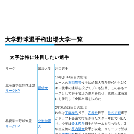
大学野球選手権出場大学一覧
太字は特に注目したい選手
リーグ
出場大学
注目選手
16年ぶり4回目の出場
エースの
石岡流音
投手は函館大有斗時代から140
北海道学生野球連盟
函館大
キロ後半の速球を投げてプロも注目、この春もエ
リーグHP
ースとして獅子奮迅の働きを見せ、東農大北海道
にも勝利して全国出場を決めた
2年連続22回目の出場
昨年は
工藤泰己
投手、
高谷舟
投手、
常谷拓輝
選手
がドラフト会議で指名されたスター軍団で8強入
札幌学生野球連盟
北海学園
り。今年は
鈴木恋斗
捕手がチームを引っ張り、3
リーグHP
大
年生左腕の
長内陽大
投手が安定。リリーフで登板