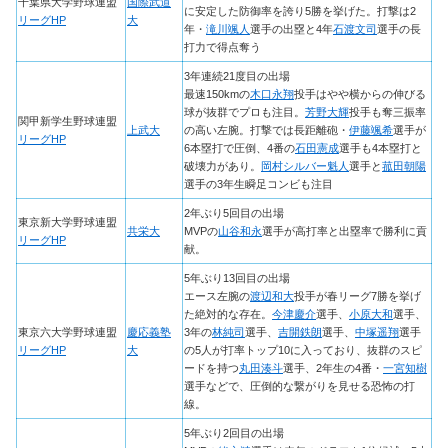
千葉県大学野球連盟
国際武道
に安定した防御率を誇り5勝を挙げた。打撃は2
リーグHP
大
年・
滝川颯人
選手の出塁と4年
石渡文司
選手の長
打力で得点奪う
3年連続21度目の出場
最速150kmの
木口永翔
投手はやや横からの伸びる
球が抜群でプロも注目。
芳野大輝
投手も奪三振率
関甲新学生野球連盟
上武大
の高い左腕。打撃では長距離砲・
伊藤颯希
選手が
リーグHP
6本塁打で圧倒、4番の
石田憲成
選手も4本塁打と
破壊力があり。
岡村シルバー魁人
選手と
菰田朝陽
選手の3年生瞬足コンビも注目
2年ぶり5回目の出場
東京新大学野球連盟
共栄大
MVPの
山谷和永
選手が高打率と出塁率で勝利に貢
リーグHP
献。
5年ぶり13回目の出場
エース左腕の
渡辺和大
投手が春リーグ7勝を挙げ
た絶対的な存在。
今津慶介
選手、
小原大和
選手、
東京六大学野球連盟
慶応義塾
3年の
林純司
選手、
吉開鉄朗
選手、
中塚遥翔
選手
リーグHP
大
の5人が打率トップ10に入っており、抜群のスピ
ードを持つ
丸田湊斗
選手、2年生の4番・
一宮知樹
選手などで、圧倒的な繋がりを見せる恐怖の打
線。
5年ぶり2回目の出場