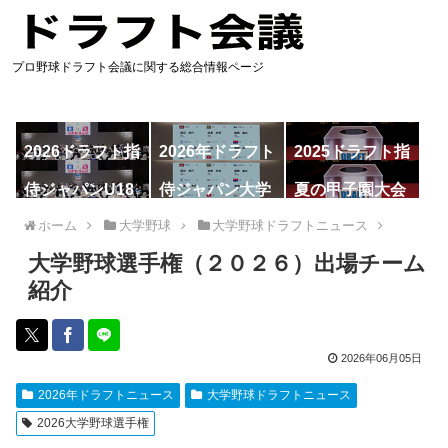
プロ野球ドラフト会議に関する総合情報ページ
2026ドラフト指
2026年ドラフト
2025ドラフト指
名予想
候補
名一覧
侍ジャパンU18
侍ジャパン大学
夏の甲子園大会
代表
代表
ホーム
大学野球
大学野球ドラフトニュース
大学野球選手権（２０２６）出場チーム
紹介
2026年06月05日
2026年ドラフトニュース
大学野球ドラフトニュース
2026大学野球選手権