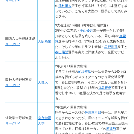
リーグHP
速球を投げ来年のドラフト1位候補。打者では2年
の
澤村凪人
選手が打率.316、7打点、1本塁打を放
っているが、こちらも大型の一塁手として楽しみ
な選手。
9大会連続16回目（昨年は出場辞退）
3年生の二刀流・
中山優月
選手が投手として4勝、
打者としても結果を残している。同じ3年の
真鍋
関西六大学野球連盟
大阪商業
慧
選手も打率.472、3本塁打15打点と成長を見せ
リーグHP
た。そして今年のドラフト候補・
星野世那
投手と
春山陽登
選手も実力は評価済みで、全国でアピー
ルしたい。
2年ぶり11回目の出場
ドラフト候補の
的場吏玖
投手は長身から140キロ
後半を投げるがスライダーをつかう変化球投手
阪神大学野球連盟
天理大
で、春は防御率0.99、イニングに近い三振を奪い
リーグHP
5勝を挙げた。攻撃では3年の
福島暖也
遊撃手が1
番で打率.360、8盗塁を決めて足で相手を攻略す
る。
2年連続23回目の出場
昨年からエース格の
矢川幸司郎
投手は、勝ち星こ
近畿学生野球連盟
奈良学園
そ恵まれなかったが、長いイニングを球数を投げ
リーグHP
大学
て勝利に貢献する。春は42回で49奪三振と三振も
奪っている。打者は1番セカンドの
河原巧
選手が
安打で出るし10得点とホームに生還する。