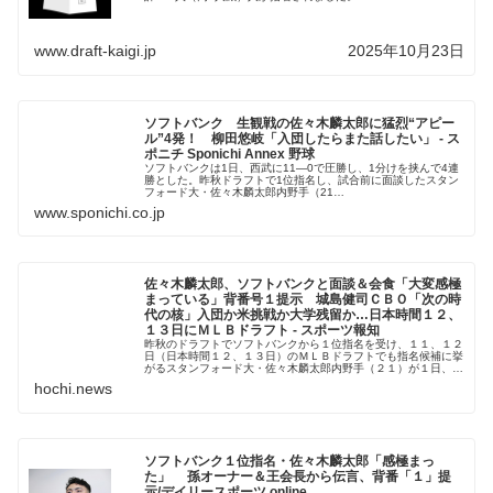
www.draft-kaigi.jp
2025年10月23日
ソフトバンク 生観戦の佐々木麟太郎に猛烈“アピー
ル”4発！ 柳田悠岐「入団したらまた話したい」 - ス
ポニチ Sponichi Annex 野球
ソフトバンクは1日、西武に11―0で圧勝し、1分けを挟んで4連
勝とした。昨秋ドラフトで1位指名し、試合前に面談したスタン
フォード大・佐々木麟太郎内野手（21…
www.sponichi.co.jp
佐々木麟太郎、ソフトバンクと面談＆会食「大変感極
まっている」背番号１提示 城島健司ＣＢＯ「次の時
代の核」入団か米挑戦か大学残留か…日本時間１２、
１３日にＭＬＢドラフト - スポーツ報知
昨秋のドラフトでソフトバンクから１位指名を受け、１１、１２
日（日本時間１２、１３日）のＭＬＢドラフトでも指名候補に挙
がるスタンフォード大・佐々木麟太郎内野手（２１）が１日、ソ
フトバンクと面談を行った
hochi.news
ソフトバンク１位指名・佐々木麟太郎「感極まっ
た」 孫オーナー＆王会長から伝言、背番「１」提
示/デイリースポーツ online