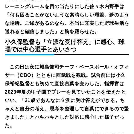
レーニングルームを目の当たりにした佐々木内野手は
「何も困ることがないような素晴らしい環境。夢のよう
な場所。ご縁があるのなら、本当に充実した野球生活を
送れると確信しました」と胸を躍らせた。
小久保監督も「立派な受け答え」に感心、球
場では中心選手とあいさつ
この日は夜に城島健司チーフ・ベースボール・オフィ
サー（CBO）とともに西武戦を観戦。試合前には小久
保裕紀監督とも初めて直接言葉を交わした。指揮官は
2023年夏の甲子園でプレーを見ていたことを伝えたと
いい、「21歳であんなに立派に受け答えができる。ち
ゃんと自分の考え、思考を整理して言葉にできるので驚
きました」とハキハキとした対応に感心した様子だっ
た。