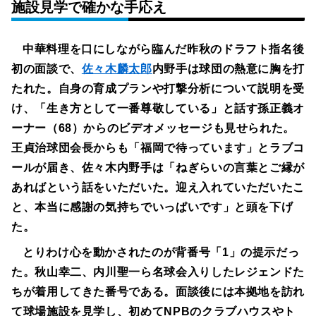
施設見学で確かな手応え
中華料理を口にしながら臨んだ昨秋のドラフト指名後
初の面談で、
佐々木麟太郎
内野手は球団の熱意に胸を打
たれた。自身の育成プランや打撃分析について説明を受
け、「生き方として一番尊敬している」と話す孫正義オ
ーナー（68）からのビデオメッセージも見せられた。
王貞治球団会長からも「福岡で待っています」とラブコ
ールが届き、佐々木内野手は「ねぎらいの言葉とご縁が
あればという話をいただいた。迎え入れていただいたこ
と、本当に感謝の気持ちでいっぱいです」と頭を下げ
た。
とりわけ心を動かされたのが背番号「1」の提示だっ
た。秋山幸二、内川聖一ら名球会入りしたレジェンドた
ちが着用してきた番号である。面談後には本拠地を訪れ
て球場施設を見学し、初めてNPBのクラブハウスやト