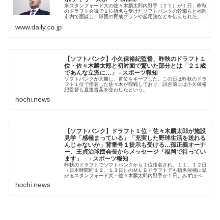
米スタンフォード大の佐々木麟太郎内野手（２１）が１日、昨秋
のドラフト会議で１位指名を受けたソフトバンクの幹部らと福岡
市内で面談し、球団の育成プランや起用法などを伝えられた。背
番号「１」を提示され「感極まっている。深い一日になった」と
www.daily.co.jp
語った。...
【ソフトバンク】小久保裕紀監督、昨秋のドラフト１
位・佐々木麟太郎と初対面で驚いた部分とは「２１歳
であんな立派に…」 - スポーツ報知
ソフトバンクが大勝し、首位をキープした。この日は昨秋のドラ
フト１位で指名した佐々木が観戦しており、試合前には小久保裕
紀監督も直接言葉を交わしたという。
hochi.news
【ソフトバンク】ドラフト１位・佐々木麟太郎が施設
見学「感極まっている」「充実した野球生活を送れる
んじゃないか」背番号１提示も受ける…孫正義オーナ
ー、王貞治球団会長からメッセージ「福岡で待ってい
ます」 - スポーツ報知
昨秋のドラフトでソフトバンクから１位指名され、１１、１２日
（日本時間同１２、１３日）のＭＬＢドラフトでも指名候補に挙
がるスタンフォード大・佐々木麟太郎内野手が１日、みずほペイ
ペイドームで取材に応じた
hochi.news