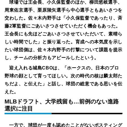
球場では王会長、小久保監督のほか、柳田悠岐選手、
周東佑京選手、栗原陵矢選手ら中心選手ともあいさつを
交わした。佐々木内野手は「小久保監督であったり、斉
藤2軍監督にごあいさつさせていただく機会もあった。
王会長にも先ほどごあいさつさせていただいて、素晴ら
しい時間でした」と振り返った。育成への本気度を示し
たい球団側は、佐々木内野手の打撃について課題を提示
し、チームの分析力もアピールしたという。
迎え入れる城島CBOは、「ホークスの、日本のプロ
野球の顔として育ってほしい。次の時代の核は麟太郎た
ちだよ、と伝えた」と話し、球団の総意である思いを伝
えた。
MLBドラフト、大学残留も…前例のない進路
選択に注目
一方で、球団が一度も認めたことがないポスティング