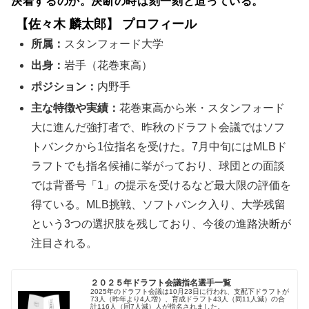
決着するのか。決断の時は刻一刻と迫っている。
【佐々木 麟太郎】 プロフィール
所属：
スタンフォード大学
出身：
岩手（花巻東高）
ポジション：
内野手
主な特徴や実績：
花巻東高から米・スタンフォード
大に進んだ強打者で、昨秋のドラフト会議ではソフ
トバンクから1位指名を受けた。7月中旬にはMLBド
ラフトでも指名候補に挙がっており、球団との面談
では背番号「1」の提示を受けるなど最大限の評価を
得ている。MLB挑戦、ソフトバンク入り、大学残留
という3つの選択肢を残しており、今後の進路決断が
注目される。
２０２５年ドラフト会議指名選手一覧
2025年のドラフト会議は10月23日に行われ、支配下ドラフトが
73人（昨年より4人増）、育成ドラフト43人（同11人減）の合
計116人（同7人減）人が指名されました。