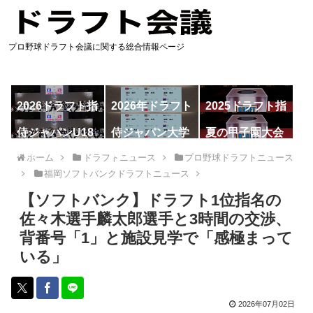
プロ野球ドラフト会議に関する総合情報ページ
2026ドラフト指
2026年ドラフト
2025ドラフト指
名予想
候補
名一覧
侍ジャパンU18
侍ジャパン大学
夏の甲子園大会
代表
代表
ホーム
ドラフトニュース
プロ野球ドラフトニュース
福岡ソフトバンクドラフトニュース
【ソフトバンク】ドラフト1位指名の
佐々木選手麟太郎選手と3時間の交渉、
背番号「1」と施設見学で「感極まって
いる」
2026年07月02日