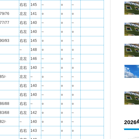
右右
145
–
○
–
79/76
左左
141
○
○
○
77/77
右右
140
–
○
–
右左
140
–
○
○
90/93
右右
145
○
○
–
–
148
○
○
○
左左
146
–
○
–
左右
140
–
○
○
85/-
左左
–
○
–
–
右右
140
–
○
○
右右
140
–
○
○
86/88
右右
–
○
○
○
83/68
右左
142
○
○
–
202
82/-
–
140
○
○
–
右右
143
–
○
○