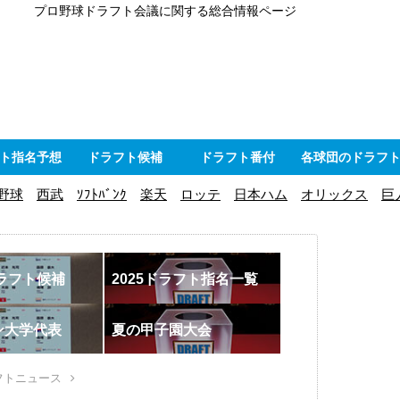
プロ野球ドラフト会議に関する総合情報ページ
ト指名予想
ドラフト候補
ドラフト番付
各球団のドラフ
野球
西武
ｿﾌﾄﾊﾞﾝｸ
楽天
ロッテ
日本ハム
オリックス
巨
ドラフト候補
2025ドラフト指名一覧
ン大学代表
夏の甲子園大会
フトニュース