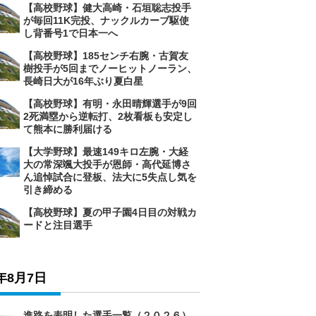
【高校野球】健大高崎・石垣聡志投手
が毎回11K完投、ナックルカーブ駆使
し背番号1で日本一へ
【高校野球】185センチ右腕・古賀友
樹投手が5回までノーヒットノーラン、
長崎日大が16年ぶり夏白星
【高校野球】有明・永田晴輝選手が9回
2死満塁から逆転打、2枚看板も安定し
て熊本に勝利届ける
【大学野球】最速149キロ左腕・大経
大の常深颯大投手が恩師・高代延博さ
ん追悼試合に登板、法大に5失点し気を
引き締める
【高校野球】夏の甲子園4日目の対戦カ
ードと注目選手
6年8月7日
進路を表明した選手一覧（２０２６）