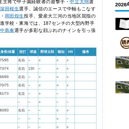
生主将で甲子園経験者の遊撃手・
中立大翔
選
202
深田桜生
選手、誠信のエースで中軸もこなす
・
岡田煌生
投手、愛産大三河の当地区屈指の
進学校・東海では、187センチの大型内野手
中島奏
選手が多彩な顔ぶれのナインを引っ張
身長/体重
投打
球速
野球太郎
報知
HR
備考
75/95
右右
–
○
○
○
73/74
右右
130
–
○
○
68/69
右右
–
○
○
○
70/75
右右
–
○
○
○
81/73
右左
–
○
–
–
–
–
○
–
–
80/83
右右
–
–
○
○
–
–
–
○
–
–
–
–
○
○