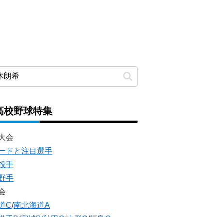
高校野球特集
大会
ードと注目選手
投手
野手
会
道C
/
南北海道A