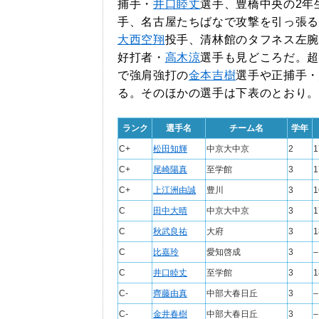
捕手・
井口睦丈
選手、豊橋中央の2年
手、名古屋たちばなで攻撃を引っ張る
大西空翔
投手、清林館のタフネス左腕
好打者・
高木涼
選手も見どころだ。超
で強肩強打の
金本吉樹
選手や正捕手・
る。そのほかの選手は下表のとおり。
ランク
選手名
チーム名
学年
C+
松田知輝
中京大中京
2
1
C+
尾崎陽真
至学館
3
1
C+
上江洲由誠
豊川
3
1
C
田中大晴
中京大中京
3
1
C
秋武良祐
大府
3
1
C
比嘉玲
愛知啓成
3
–
C
井口睦丈
至学館
3
1
C-
齊藤由真
中部大春日丘
3
–
C-
金井春樹
中部大春日丘
3
–