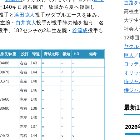
進路を
た140キロ超右腕で、故障から夏へ復調し
高校
投手と
浜田克人
投手がダブルエースを組み、
大学
左腕・
白井寛人
投手が投手陣の軸を担う。名
社会
投手、182センチの2年生左腕・
谷流成
投手も
12球団
ヤクル
身長/体重
投打
球速
野球太郎
報知
HR
備考
巨人
／
84/88
右右
143
○
–
–
ロッテ
80/78
右右
144
–
○
○
オリッ
侍ジャ
81/73
左左
148
○
○
○
侍ジャ
右右
146
–
○
○
76/66
左左
140
○
○
○
最新
80/80
右右
138
–
○
○
左左
140
–
○
–
202
左左
137
○
–
–
74/72
右右
144
○
○
○