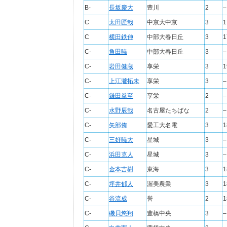
B-
長坂慶大
豊川
2
–
C
太田匠哉
中京大中京
3
1
C
横田鉄伸
中部大春日丘
3
1
C-
角田暁
中部大春日丘
3
–
C-
岩田健蔵
享栄
3
1
C-
上江瀧拓未
享栄
3
–
C-
鎌田拳至
享栄
2
–
C-
水野辰哉
名古屋たちばな
2
–
C-
矢部侑
愛工大名電
3
1
C-
三好暁大
星城
3
–
C-
浜田克人
星城
3
–
C-
金本吉樹
東海
3
1
C-
坪井郁人
渥美農業
3
1
C-
谷流成
誉
2
1
C-
磯貝悠翔
豊橋中央
3
–