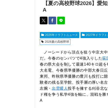
【夏の高校野球2026】愛
A
2026年ドラフトニュース
2027年ドラフ
2026夏の高校野球
ノーシードから頂点を狙う中京大中
だ。今春のセンバツで4強入りした
荻
春の県大会を制して最速140キロ超
大名電、今春県準優勝の中部大春日丘
東邦、昨秋県準優勝の豊川も投打に隙
験者の残る至学館、投手層の厚い名古
左腕・
出雲暖人
投手を擁する刈谷北な
ド権を争う私学4強を軸に、混戦を勝
A