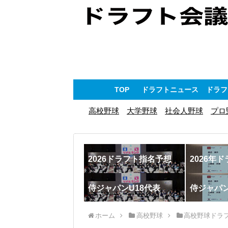
TOP
ドラフトニュース
ドラフ
高校野球
大学野球
社会人野球
プロ
2026ドラフト指名予想
2026年
侍ジャパンU18代表
侍ジャパ
ホーム
高校野球
高校野球ドラ