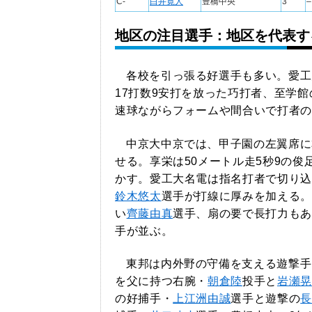
C-
白井寛人
豊橋中央
3
–
地区の注目選手：地区を代表す
各校を引っ張る好選手も多い。愛工
17打数9安打を放った巧打者、至学
速球ながらフォームや間合いで打者の
中京大中京では、甲子園の左翼席に
せる。享栄は50メートル走5秒9の俊
かす。愛工大名電は指名打者で切り込
鈴木悠太
選手が打線に厚みを加える。
い
齊藤由真
選手、扇の要で長打力もあ
手が並ぶ。
東邦は内外野の守備を支える遊撃手
を父に持つ右腕・
朝倉陸
投手と
岩瀬晃
の好捕手・
上江洲由誠
選手と遊撃の
長