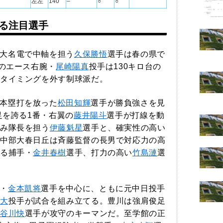
左左
140
–
○
○
る注目選手
大名電で中軸を担う
久保勝悟
選手は春の県で
館のエース右腕・
尾崎陽真
投手は130キロ台の
タイミングを外す制球派だ。
本塁打を放った
松田知輝
選手が勝負強さを見
足を誇る1番・右翼の
藤井陽斗
選手が打線を動
み隊長を担う
伊藤魁星
選手と、確実性の高い
中部大春日丘は斉藤監督の長男で対応力の高
る捕手・
金井春樹
選手、打力の高い
竹島漣
選
・
金本凱将
選手を中心に、ともに元中日投手
大
投手が試合を組み立てる。豊川は強肩俊足
谷川快
選手が攻守のキーマンだ。至学館の正