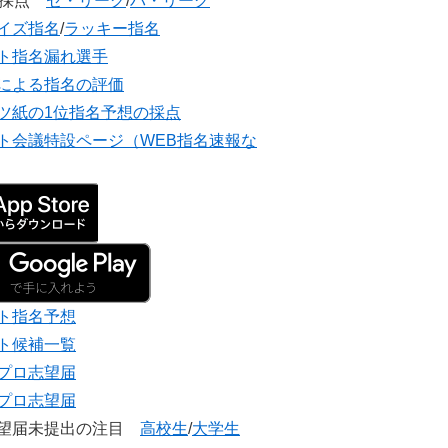
団採点
セ・リーグ
/
パ・リーグ
イズ指名
/
ラッキー指名
ト指名漏れ選手
による指名の評価
ツ紙の1位指名予想の採点
ト会議特設ページ（WEB指名速報な
ト指名予想
ト候補一覧
プロ志望届
プロ志望届
志望届未提出の注目
高校生
/
大学生