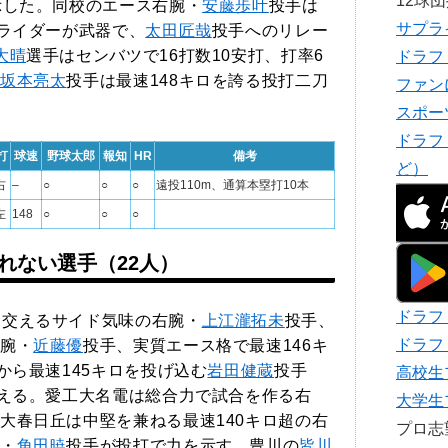
12球
示した。同校のエース右腕・
安藤歩叶
投手は
サプラ
スライダーが武器で、
太田匠哉
投手へのリレー
大晴
選手はセンバツで16打数10安打、打率6
ドラフ
坂本亮太
投手は最速148キロを誇る投打二刀
ファン
スポー
ドラフ
打
球速
野球太郎
報知
HR
備考
ど）
右
–
○
○
○
遠投110m、通算本塁打10本
左
148
○
○
○
れない選手（22人）
ドラフ
を交えるサイド気味の右腕・
上江瀧拓未
投手、
ドラフ
腕・
近藤優
投手、実質エース格で最速146キ
から最速145キロを投げ込む
岩田健蔵
投手
高校生
ろえる。愛工大名電は総合力で試合を作る右
大学生
大春日丘は中堅を兼ねる最速140キロ超の右
プロ
・
角田暁
投手が投打で力を示す。豊川の
皆川