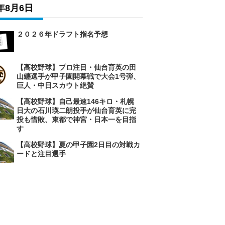
6年8月6日
２０２６年ドラフト指名予想
【高校野球】プロ注目・仙台育英の田
山纏選手が甲子園開幕戦で大会1号弾、
巨人・中日スカウト絶賛
【高校野球】自己最速146キロ・札幌
日大の石川瑛二朗投手が仙台育英に完
投も惜敗、東都で神宮・日本一を目指
す
【高校野球】夏の甲子園2日目の対戦カ
ードと注目選手