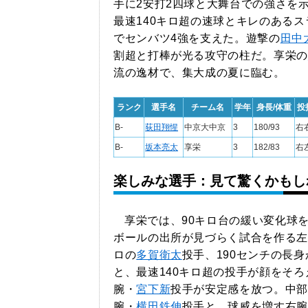
手に2安打2四球と大舞台での強さを
最速140キロ超の速球とキレのある
でセンバツ4強を支えた。遊撃の
田中
割超と打棒が光る攻守の柱だ。享栄の
流の逸材で、集大成の夏に臨む。
ランク
選手名
チーム名
学年
身長/体重
投
B-
荻田翔惺
中京大中京
3
180/93
右
B-
坂本亮太
享栄
3
182/83
右
楽しみな選手：見て驚くかもし
享栄では、90キロ台の緩い変化球
ボールの出所が見づらく試合を作る左
ロの
多賀衛太
投手、190センチの長身
と、最速140キロ超の投手が顔をそ
腕・
宮下新
投手が安定感を放つ。中部
腕・
横田鉄伸
投手と、球威を増す右腕