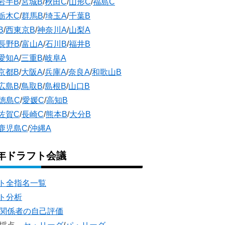
岩手B
/
宮城B
/
秋田C
/
山形C
/
福島C
栃木C
/
群馬B
/
埼玉A
/
千葉B
B
/
西東京B
/
神奈川A
/
山梨A
長野B
/
富山A
/
石川B
/
福井B
愛知A
/
三重B
/
岐阜A
京都B
/
大阪A
/
兵庫A
/
奈良A
/
和歌山B
広島B
/
鳥取B
/
島根B
/
山口B
徳島C
/
愛媛C
/
高知B
佐賀C
/
長崎C
/
熊本B
/
大分B
鹿児島C
/
沖縄A
5年ドラフト会議
ト全指名一覧
ト分析
団関係者の自己評価