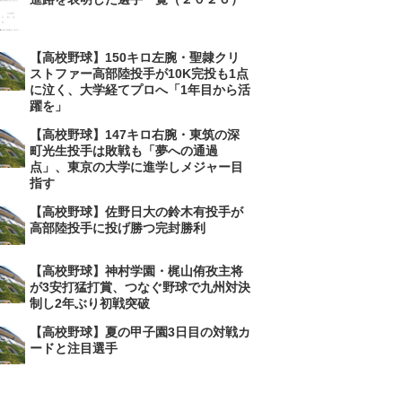
【高校野球】150キロ左腕・聖隷クリ
ストファー高部陸投手が10K完投も1点
に泣く、大学経てプロへ「1年目から活
躍を」
【高校野球】147キロ右腕・東筑の深
町光生投手は敗戦も「夢への通過
点」、東京の大学に進学しメジャー目
指す
【高校野球】佐野日大の鈴木有投手が
高部陸投手に投げ勝つ完封勝利
【高校野球】神村学園・梶山侑孜主将
が3安打猛打賞、つなぐ野球で九州対決
制し2年ぶり初戦突破
【高校野球】夏の甲子園3日目の対戦カ
ードと注目選手