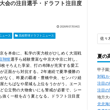
知大会の注目選手・ドラフト注目度
2026年07月04日
トニュース
高校野球ドラフトニュース
京を本命に、私学の実力校がひしめく大混戦
夏の
田翔惺
選手ら経験豊富な中京大中京に対し、
を6枚そろえた享栄、打の布陣が充実する愛工
甲子園
が正面から対抗する。2年連続で夏準優勝の
対戦カ
がなく、昨夏の覇者・豊橋中央、センバツ経
注目の
屋たちばなや星城も上位をうかがう。エース
ど公立勢の大物食いにも警戒が必要で、シー
注目の
ち抜く一校を占う夏となる。ドラフト注目度
地方大
北北海