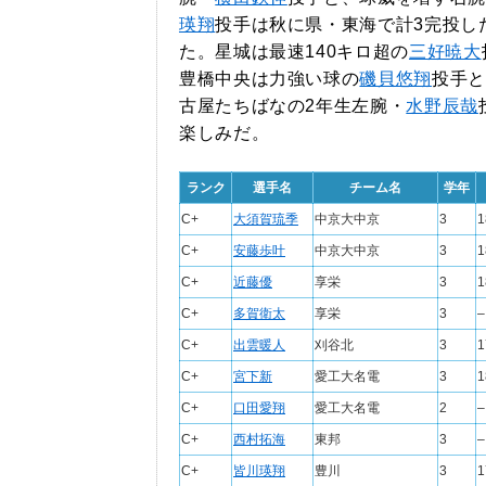
瑛翔
投手は秋に県・東海で計3完投し
た。星城は最速140キロ超の
三好暁大
豊橋中央は力強い球の
磯貝悠翔
投手と
古屋たちばなの2年生左腕・
水野辰哉
楽しみだ。
ランク
選手名
チーム名
学年
C+
大須賀琉季
中京大中京
3
1
C+
安藤歩叶
中京大中京
3
1
C+
近藤優
享栄
3
1
C+
多賀衛太
享栄
3
–
C+
出雲暖人
刈谷北
3
1
C+
宮下新
愛工大名電
3
1
C+
口田愛翔
愛工大名電
2
–
C+
西村拓海
東邦
3
–
C+
皆川瑛翔
豊川
3
1