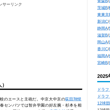
青森B
/
ンサーリンク
茨城B
/
東東京
新潟C
/
静岡A
/
滋賀B
/
岡山A
/
香川C
/
福岡A
/
宮崎B
/
202
人）
ドラフ
ドラフ
校のエースと主砲だ。中京大中京の
荻田翔惺
12球
春センバツでは智弁学園の好左腕・杉本を相