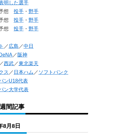
表明した選手
生予想
投手
・
野手
生予想
投手
・
野手
人予想
投手
・
野手
ト
／
広島
／
中日
DeNA
／
阪神
／
西武
／
東北楽天
クス
／
日本ハム
／
ソフトバンク
パンU18代表
パン大学代表
1週間記事
6年8月8日