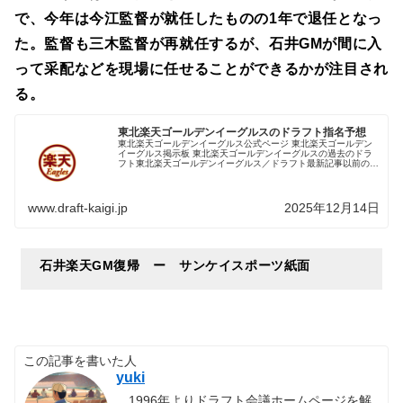
で、今年は今江監督が就任したものの1年で退任となっ
た。監督も三木監督が再就任するが、石井GMが間に入
って采配などを現場に任せることができるかが注目され
る。
東北楽天ゴールデンイーグルスのドラフト指名予想
東北楽天ゴールデンイーグルス公式ページ 東北楽天ゴールデン
イーグルス掲示板 東北楽天ゴールデンイーグルスの過去のドラ
フト東北楽天ゴールデンイーグルス／ドラフト最新記事以前のニ
ュースはこちら１．補強ポイント分析１−１．チーム構成表（年
齢・ポジ...
www.draft-kaigi.jp
2025年12月14日
石井楽天GM復帰 ー サンケイスポーツ紙面
この記事を書いた人
yuki
1996年よりドラフト会議ホームページを解