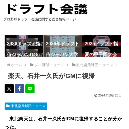
プロ野球ドラフト会議に関する総合情報ページ
2026ドラフト指
2026年ドラフト
2025ドラフト指
名予想
候補
名一覧
侍ジャパンU18
侍ジャパン大学
夏の甲子園大会
代表
代表
ホーム
プロ野球ニュース
東北楽天球団ニュース
楽天、石井一久氏がGMに復帰
2024年10月26日
東北楽天球団ニュース
東北楽天は、石井一久氏がGMに復帰することが分か
った。