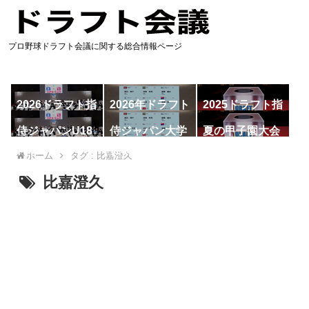
プロ野球ドラフト会議に関する総合情報ページ
2026ドラフト指
2026年ドラフト
2025ドラフト指
名予想
候補
名一覧
侍ジャパンU18
侍ジャパン大学
夏の甲子園大会
代表
代表
ホーム
タグ : 比嘉澄久
比嘉澄久