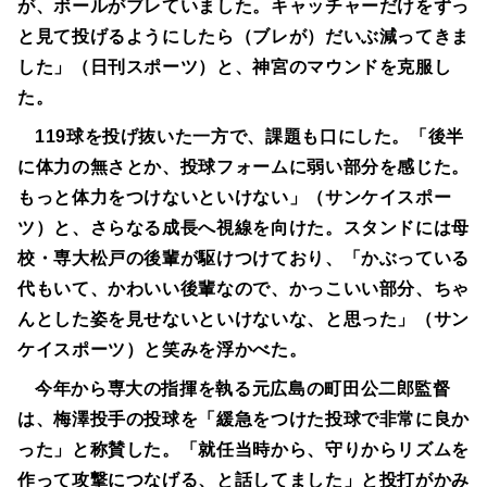
が、ボールがブレていました。キャッチャーだけをずっ
と見て投げるようにしたら（ブレが）だいぶ減ってきま
した」（日刊スポーツ）と、神宮のマウンドを克服し
た。
119球を投げ抜いた一方で、課題も口にした。「後半
に体力の無さとか、投球フォームに弱い部分を感じた。
もっと体力をつけないといけない」（サンケイスポー
ツ）と、さらなる成長へ視線を向けた。スタンドには母
校・専大松戸の後輩が駆けつけており、「かぶっている
代もいて、かわいい後輩なので、かっこいい部分、ちゃ
んとした姿を見せないといけないな、と思った」（サン
ケイスポーツ）と笑みを浮かべた。
今年から専大の指揮を執る元広島の町田公二郎監督
は、梅澤投手の投球を「緩急をつけた投球で非常に良か
った」と称賛した。「就任当時から、守りからリズムを
作って攻撃につなげる、と話してました」と投打がかみ