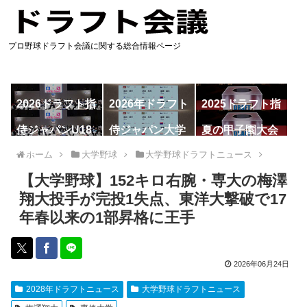
プロ野球ドラフト会議に関する総合情報ページ
2026ドラフト指
2026年ドラフト
2025ドラフト指
名予想
候補
名一覧
侍ジャパンU18
侍ジャパン大学
夏の甲子園大会
代表
代表
ホーム
大学野球
大学野球ドラフトニュース
【大学野球】152キロ右腕・専大の梅澤
翔大投手が完投1失点、東洋大撃破で17
年春以来の1部昇格に王手
2026年06月24日
2028年ドラフトニュース
大学野球ドラフトニュース