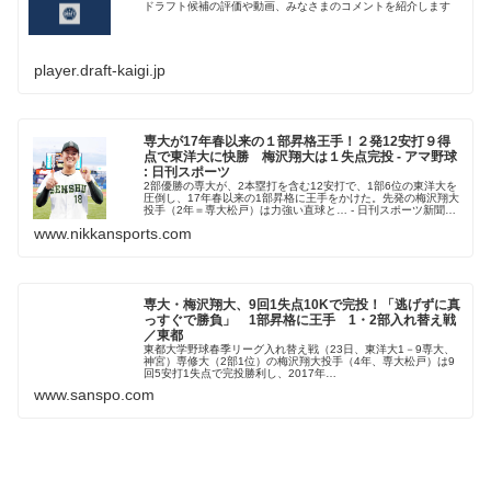
ドラフト候補の評価や動画、みなさまのコメントを紹介します
player.draft-kaigi.jp
専大が17年春以来の１部昇格王手！２発12安打９得
点で東洋大に快勝 梅沢翔大は１失点完投 - アマ野球
: 日刊スポーツ
2部優勝の専大が、2本塁打を含む12安打で、1部6位の東洋大を
圧倒し、17年春以来の1部昇格に王手をかけた。先発の梅沢翔大
投手（2年＝専大松戸）は力強い直球と… - 日刊スポーツ新聞社
のニュースサイト、ニッカンスポーツ・コム（nikkans...
www.nikkansports.com
専大・梅沢翔大、9回1失点10Kで完投！「逃げずに真
っすぐで勝負」 1部昇格に王手 1・2部入れ替え戦
／東都
東都大学野球春季リーグ入れ替え戦（23日、東洋大1－9専大、
神宮）専修大（2部1位）の梅沢翔大投手（4年、専大松戸）は9
回5安打1失点で完投勝利し、2017年…
www.sanspo.com