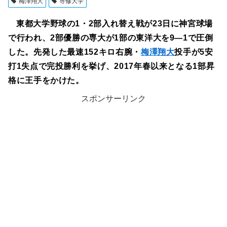
梅澤翔大
専修大学
東都大学野球の1・2部入れ替え戦が23日に神宮球場
で行われ、2部優勝の専大が1部の東洋大を9―1で圧倒
した。先発した最速152キロ右腕・
梅澤翔大
投手が5安
打1失点で完投勝利を挙げ、2017年春以来となる1部昇
格に王手をかけた。
スポンサーリンク