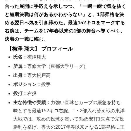
合った展開に手応えを示しつつ、「一瞬一瞬で気を抜く
と短期決戦は何があるかわからない」と、1部昇格を決
める翌日へ気を引き締めた。最速152キロをマークする
右腕は、チームを17年春以来の1部の舞台へ導くべく、
決着の一戦に臨む。
【梅澤 翔大】 プロフィール
氏名：
梅澤翔大
所属：
専修大学（東都大学リーグ）
出身：
専大松戸高
ポジション：
投手
投打：
右投
主な特徴や実績：
力強い直球とカーブの緩急を持ち
味とする最速152キロ右腕。1・2部入れ替え戦の東洋
大戦では、攻めの投球を貫いて9回5安打1失点で完投
勝利を挙げ、専大の2017年春以来となる1部昇格に王