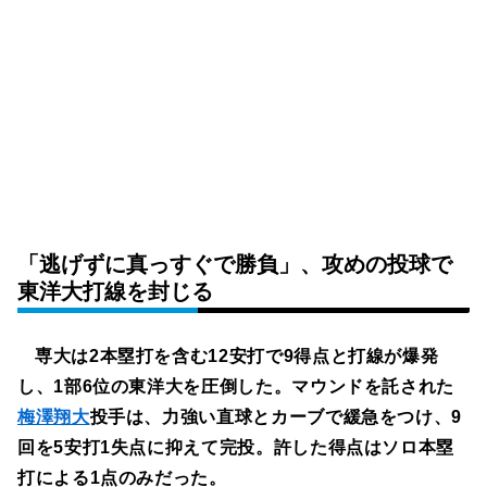
「逃げずに真っすぐで勝負」、攻めの投球で
東洋大打線を封じる
専大は2本塁打を含む12安打で9得点と打線が爆発
し、1部6位の東洋大を圧倒した。マウンドを託された
梅澤翔大
投手は、力強い直球とカーブで緩急をつけ、9
回を5安打1失点に抑えて完投。許した得点はソロ本塁
打による1点のみだった。