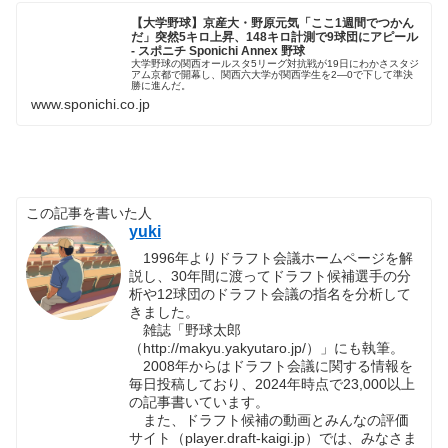
【大学野球】京産大・野原元気「ここ1週間でつかん
だ」突然5キロ上昇、148キロ計測で9球団にアピール
- スポニチ Sponichi Annex 野球
大学野球の関西オールスタ5リーグ対抗戦が19日にわかさスタジ
アム京都で開幕し、関西六大学が関西学生を2―0で下して準決
勝に進んだ。
www.sponichi.co.jp
この記事を書いた人
yuki
1996年よりドラフト会議ホームページを解
説し、30年間に渡ってドラフト候補選手の分
析や12球団のドラフト会議の指名を分析して
きました。
雑誌「野球太郎
（http://makyu.yakyutaro.jp/）」にも執筆。
2008年からはドラフト会議に関する情報を
毎日投稿しており、2024年時点で23,000以上
の記事書いています。
また、ドラフト候補の動画とみんなの評価
サイト（player.draft-kaigi.jp）では、みなさま