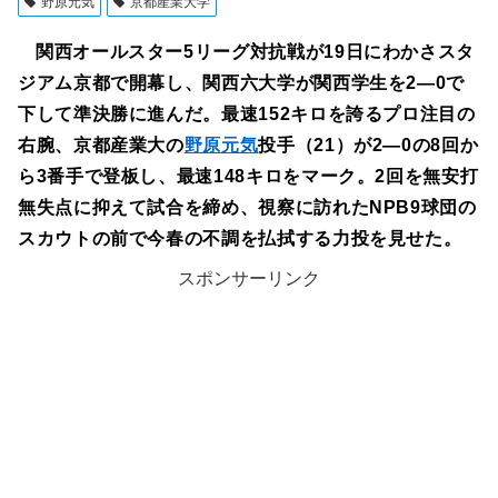
野原元気
京都産業大学
関西オールスター5リーグ対抗戦が19日にわかさスタ
ジアム京都で開幕し、関西六大学が関西学生を2―0で
下して準決勝に進んだ。最速152キロを誇るプロ注目の
右腕、京都産業大の
野原元気
投手（21）が2―0の8回か
ら3番手で登板し、最速148キロをマーク。2回を無安打
無失点に抑えて試合を締め、視察に訪れたNPB9球団の
スカウトの前で今春の不調を払拭する力投を見せた。
スポンサーリンク