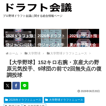
プロ野球ドラフト会議に関する総合情報ページ
2026ドラフト指
2026年ドラフト
2025ドラフト指
名予想
候補
名一覧
侍ジャパンU18
侍ジャパン大学
夏の甲子園大会
代表
代表
ホーム
大学野球
大学野球ドラフトニュース
【大学野球】152キロ右腕・京産大の野
原元気投手、9球団の前で2回無失点の復
調投球
2026年06月20日
2026年ドラフトニュース
大学野球ドラフトニュース