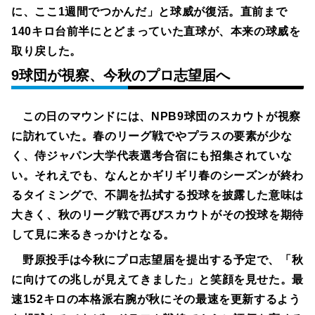
に、ここ1週間でつかんだ」と球威が復活。直前まで
140キロ台前半にとどまっていた直球が、本来の球威を
取り戻した。
9球団が視察、今秋のプロ志望届へ
この日のマウンドには、NPB9球団のスカウトが視察
に訪れていた。春のリーグ戦でやプラスの要素が少な
く、侍ジャパン大学代表選考合宿にも招集されていな
い。それえでも、なんとかギリギリ春のシーズンが終わ
るタイミングで、不調を払拭する投球を披露した意味は
大きく、秋のリーグ戦で再びスカウトがその投球を期待
して見に来るきっかけとなる。
野原投手は今秋にプロ志望届を提出する予定で、「秋
に向けての兆しが見えてきました」と笑顔を見せた。最
速152キロの本格派右腕が秋にその最速を更新するよう