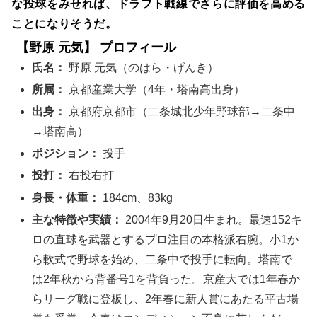
な投球をみせれば、ドラフト戦線でさらに評価を高める
ことになりそうだ。
【野原 元気】 プロフィール
氏名：
野原 元気（のはら・げんき）
所属：
京都産業大学（4年・塔南高出身）
出身：
京都府京都市（二条城北少年野球部→二条中
→塔南高）
ポジション：
投手
投打：
右投右打
身長・体重：
184cm、83kg
主な特徴や実績：
2004年9月20日生まれ。最速152キ
ロの直球を武器とするプロ注目の本格派右腕。小1か
ら軟式で野球を始め、二条中で投手に転向。塔南で
は2年秋から背番号1を背負った。京産大では1年春か
らリーグ戦に登板し、2年春に新人賞にあたる平古場