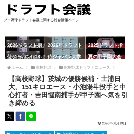
プロ野球ドラフト会議に関する総合情報ページ
2026ドラフト指
2026年ドラフト
2025ドラフト指
名予想
候補
名一覧
侍ジャパンU18
侍ジャパン大学
夏の甲子園大会
代表
代表
ホーム
高校野球
高校野球ドラフトニュース
【高校野球】茨城の優勝候補・土浦日
大、151キロエース・小池陽斗投手と中
心打者・吉田惺南捕手が甲子園へ気を引
き締める
2026年06月19日