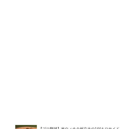
【プロ野球】米ウィチタ州立大の144キロサイド