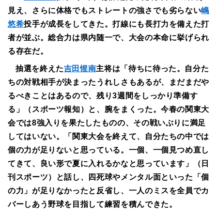
見え、さらに体格でもストレートの強さでも劣らない
嶋
悠希
投手が成長をしてきた。打線にも長打力を備えた打
者が並ぶ。総合力は県内随一で、大会の本命に挙げられ
る存在だ。
抽選を終えた
吉田惺南
主将は「待ちに待った。自分た
ちの対戦相手が決まったうれしさもあるが、まだまだや
るべきことはあるので、残り3週間をしっかり準備す
る」（スポーツ報知）と、腕をまくった。今春の関東大
会では8強入りを果たしたものの、その戦いぶりに満足
してはいない。「関東大会を終えて、自分たちの中では
個の力が足りないと思っている。一個、一個見つめ直し
てきて、良い形で夏に入れるかなと思っています」（日
刊スポーツ）と話し、四死球やメンタル面といった「個
の力」が足りなかったと反省し、一人のミスを全員でカ
バーしあう野球を目指して練習を積んできた。