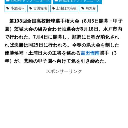
2026年ドラフトニュース
高校野球ドラフトニュース
小池陽斗
吉田惺南
土浦日大高校
嶋悠希
第108回全国高校野球選手権大会（8月5日開幕・甲子
園）茨城大会の組み合わせ抽選会が6月18日、水戸市内
で行われた。7月4日に開幕し、順調に日程が消化され
れば決勝は同25日に行われる。今春の県大会を制した
優勝候補・土浦日大の主将を務める
吉田惺南
捕手（3
年）が、悲願の甲子園へ向けて気を引き締めた。
スポンサーリンク