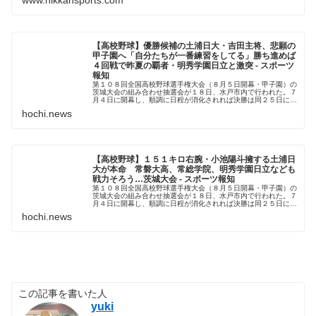
www.nikkansports.com
【高校野球】優勝候補の土浦日大・吉田主将、悲願の
甲子園へ「自分たちが一番練習をしてる」勝ち進めば
４回戦で昨夏の覇者・明秀学園日立と激突 - スポーツ
報知
第１０８回全国高校野球選手権大会（８月５日開幕・甲子園）の
茨城大会の組み合わせ抽選会が１８日、水戸市内で行われた。７
月４日に開幕し、順調に日程が消化されれば決勝は同２５日に行
われる。
hochi.news
【高校野球】１５１キロ右腕・小池陽斗擁する土浦日
大が本命 常磐大高、常総学院、明秀学園日立なども
戦力そろう…茨城大会 - スポーツ報知
第１０８回全国高校野球選手権大会（８月５日開幕・甲子園）の
茨城大会の組み合わせ抽選会が１８日、水戸市内で行われた。７
月４日に開幕し、順調に日程が消化されれば決勝は同２５日に行
われる。
hochi.news
この記事を書いた人
yuki