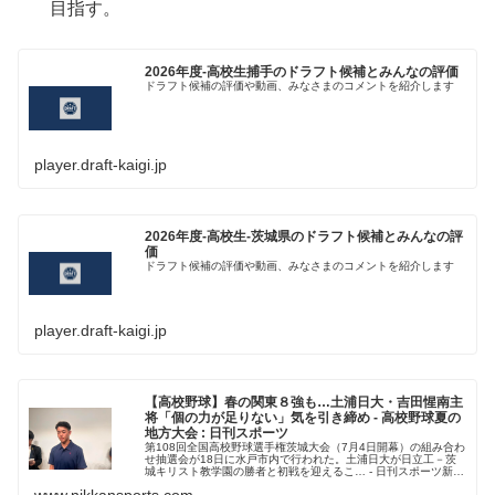
目指す。
2026年度-高校生捕手のドラフト候補とみんなの評価
ドラフト候補の評価や動画、みなさまのコメントを紹介します
player.draft-kaigi.jp
2026年度-高校生-茨城県のドラフト候補とみんなの評
価
ドラフト候補の評価や動画、みなさまのコメントを紹介します
player.draft-kaigi.jp
【高校野球】春の関東８強も…土浦日大・吉田惺南主
将「個の力が足りない」気を引き締め - 高校野球夏の
地方大会 : 日刊スポーツ
第108回全国高校野球選手権茨城大会（7月4日開幕）の組み合わ
せ抽選会が18日に水戸市内で行われた。土浦日大が日立工－茨
城キリスト教学園の勝者と初戦を迎えるこ… - 日刊スポーツ新聞
社のニュースサイト、ニッカンスポーツ・コム（nikkans...