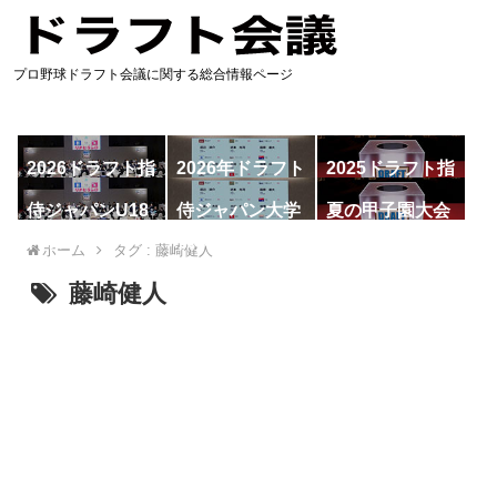
プロ野球ドラフト会議に関する総合情報ページ
2026ドラフト指
2026年ドラフト
2025ドラフト指
名予想
候補
名一覧
侍ジャパンU18
侍ジャパン大学
夏の甲子園大会
代表
代表
ホーム
タグ : 藤崎健人
藤崎健人