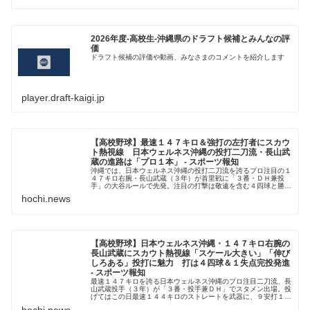
2026年度-高校生-沖縄県のドラフト候補とみんなの評
価
ドラフト候補の評価や動画、みなさまのコメントを紹介します
player.draft-kaigi.jp
【高校野球】最速１４７キロ＆強打の左打者にスカウ
ト熱視線 日本ウェルネス沖縄の投打二刀流・長山武
蔵の進路は「プロ１本」 - スポーツ報知
沖縄では、日本ウェルネス沖縄の投打二刀流を誇るプロ注目の１
４７キロ右腕・長山武蔵（３年）が首里戦に「３番・ＤＨ兼投
手」の大谷ルールで先発。注目の打撃は敬遠を含む４四球と勝負
を避けられ、１打数無安打だ
hochi.news
【高校野球】日本ウェルネス沖縄・１４７キロ右腕の
長山武蔵にスカウト熱視線「スケール大きい」「伸び
しろある」投打に魅力 打は４四球＆１失点完投発進
- スポーツ報知
最速１４７キロを誇る日本ウェルネス沖縄のプロ注目二刀流、長
山武蔵投手（３年）が「３番・投手兼ＤＨ」でスタメン出場。投
げてはこの日最速１４４キロのストレートを武器に、９安打１失
点完投勝利。注目の打撃で
hochi.news