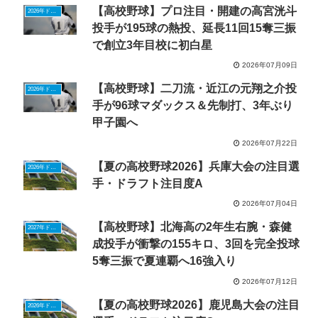
【高校野球】プロ注目・開建の高宮洸斗
2026年ドラフトニュース
投手が195球の熱投、延長11回15奪三振
で創立3年目校に初白星
2026年07月09日
【高校野球】二刀流・近江の元翔之介投
2026年ドラフトニュース
手が96球マダックス＆先制打、3年ぶり
甲子園へ
2026年07月22日
【夏の高校野球2026】兵庫大会の注目選
2026年ドラフトニュース
手・ドラフト注目度A
2026年07月04日
【高校野球】北海高の2年生右腕・森健
2027年ドラフトニュース
成投手が衝撃の155キロ、3回を完全投球
5奪三振で夏連覇へ16強入り
2026年07月12日
【夏の高校野球2026】鹿児島大会の注目
2026年ドラフトニュース