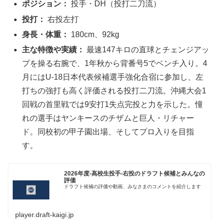
ポジション：
投手・DH（投打二刀流）
投打：
右投左打
身長・体重：
180cm、92kg
主な特徴や実績：
最速147キロの直球とチェンジアッ
プを操る右腕で、1年秋から背番号5でベンチ入り。4
月にはU-18日本代表候補選手強化合宿に参加し、左
打ちの強打も高く評価される投打二刀流。沖縄大会1
回戦の首里戦では9安打1失点完投と力を示した。憧
れの選手はヤンキースのチザムと巨人・リチャー
ド。同校初の甲子園出場、そしてプロ入りを目指
す。
2026年度-高校生投手-右投のドラフト候補とみんなの
評価
ドラフト候補の評価や動画、みなさまのコメントを紹介します
player.draft-kaigi.jp