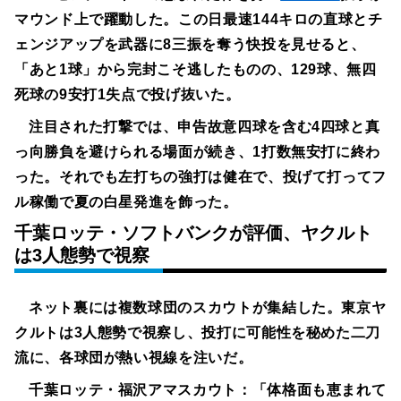
マウンド上で躍動した。この日最速144キロの直球とチ
ェンジアップを武器に8三振を奪う快投を見せると、
「あと1球」から完封こそ逃したものの、129球、無四
死球の9安打1失点で投げ抜いた。
注目された打撃では、申告故意四球を含む4四球と真
っ向勝負を避けられる場面が続き、1打数無安打に終わ
った。それでも左打ちの強打は健在で、投げて打ってフ
ル稼働で夏の白星発進を飾った。
千葉ロッテ・ソフトバンクが評価、ヤクルト
は3人態勢で視察
ネット裏には複数球団のスカウトが集結した。東京ヤ
クルトは3人態勢で視察し、投打に可能性を秘めた二刀
流に、各球団が熱い視線を注いだ。
千葉ロッテ・福沢アマスカウト：
「体格面も恵まれて