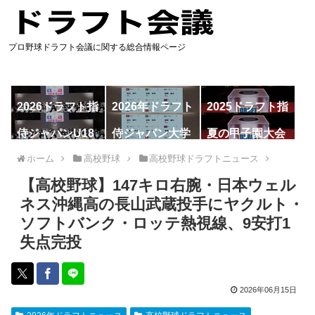
プロ野球ドラフト会議に関する総合情報ページ
2026ドラフト指
2026年ドラフト
2025ドラフト指
名予想
候補
名一覧
侍ジャパンU18
侍ジャパン大学
夏の甲子園大会
代表
代表
ホーム
高校野球
高校野球ドラフトニュース
【高校野球】147キロ右腕・日本ウェル
ネス沖縄高の長山武蔵投手にヤクルト・
ソフトバンク・ロッテ熱視線、9安打1
失点完投
2026年06月15日