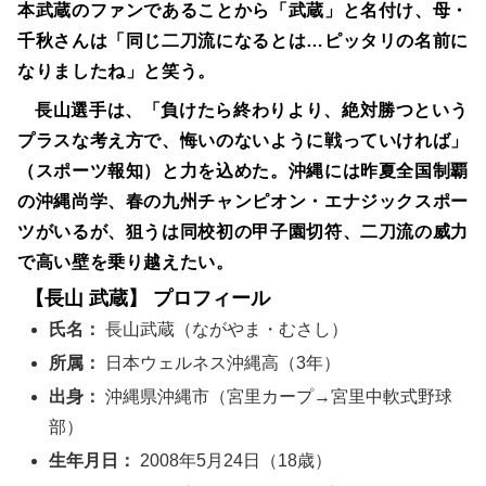
本武蔵のファンであることから「武蔵」と名付け、母・
千秋さんは「同じ二刀流になるとは…ピッタリの名前に
なりましたね」と笑う。
長山選手は、「負けたら終わりより、絶対勝つという
プラスな考え方で、悔いのないように戦っていければ」
（スポーツ報知）と力を込めた。沖縄には昨夏全国制覇
の沖縄尚学、春の九州チャンピオン・エナジックスポー
ツがいるが、狙うは同校初の甲子園切符、二刀流の威力
で高い壁を乗り越えたい。
【長山 武蔵】 プロフィール
氏名：
長山武蔵（ながやま・むさし）
所属：
日本ウェルネス沖縄高（3年）
出身：
沖縄県沖縄市（宮里カープ→宮里中軟式野球
部）
生年月日：
2008年5月24日（18歳）