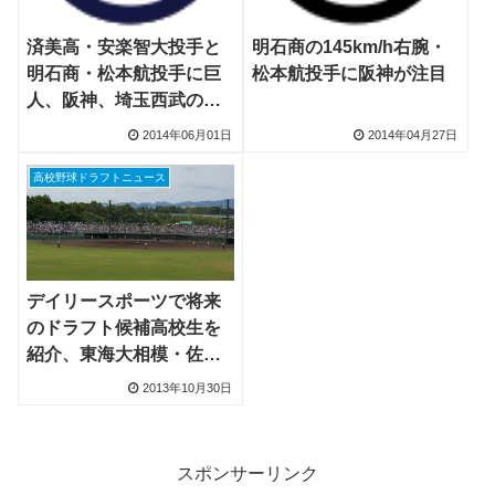
済美高・安楽智大投手と
明石商の145km/h右腕・
明石商・松本航投手に巨
松本航投手に阪神が注目
人、阪神、埼玉西武のス
カウトが視察
2014年06月01日
2014年04月27日
高校野球ドラフトニュース
デイリースポーツで将来
のドラフト候補高校生を
紹介、東海大相模・佐藤
雄偉知投手、明石商・松
2013年10月30日
本航投手など
スポンサーリンク