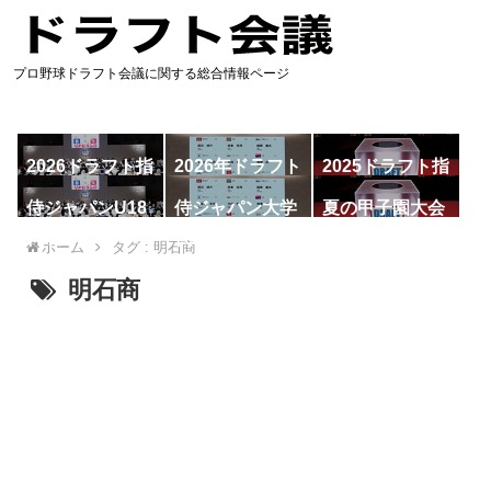
プロ野球ドラフト会議に関する総合情報ページ
2026ドラフト指
2026年ドラフト
2025ドラフト指
名予想
候補
名一覧
侍ジャパンU18
侍ジャパン大学
夏の甲子園大会
代表
代表
ホーム
タグ : 明石商
明石商