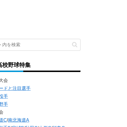
高校野球特集
大会
ードと注目選手
投手
野手
会
道C
/
南北海道A