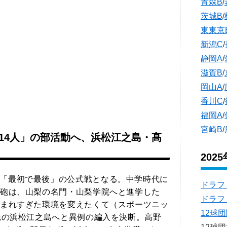
青森B
/
茨城B
/
東東京
新潟C
/
静岡A
/
滋賀B
/
岡山A
/
香川C
/
福岡A
/
宮崎B
/
14人」の部活動へ、浜松江之島・髙
202
「最初で最後」の公式戦となる。中学時代に
ドラフ
砲は、山梨の名門・山梨学院へと進学した
ドラフ
まれすぎた環境を変えたくて（スポーツニッ
12球
元の浜松江之島へと異例の編入を決断。高野