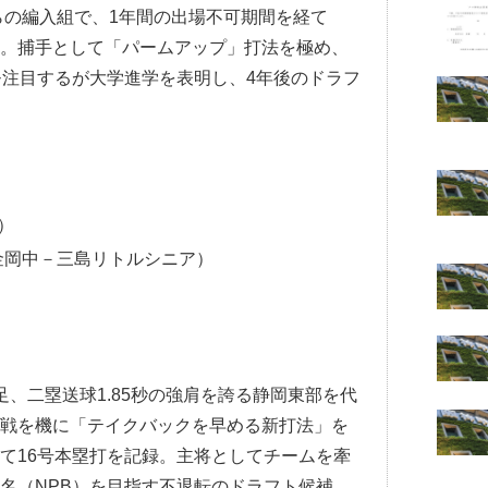
の編入組で、1年間の出場不可期間を経て
流。捕手として「パームアップ」打法を極め、
モ注目するが大学進学を表明し、4年後のドラフ
）
金岡中－三島リトルシニア）
俊足、二塁送球1.85秒の強肩を誇る静岡東部を代
対戦を機に「テイクバックを早める新打法」を
て16号本塁打を記録。主将としてチームを牽
名（NPB）を目指す不退転のドラフト候補。