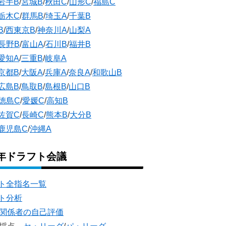
岩手B
/
宮城B
/
秋田C
/
山形C
/
福島C
栃木C
/
群馬B
/
埼玉A
/
千葉B
B
/
西東京B
/
神奈川A
/
山梨A
長野B
/
富山A
/
石川B
/
福井B
愛知A
/
三重B
/
岐阜A
京都B
/
大阪A
/
兵庫A
/
奈良A
/
和歌山B
広島B
/
鳥取B
/
島根B
/
山口B
徳島C
/
愛媛C
/
高知B
佐賀C
/
長崎C
/
熊本B
/
大分B
鹿児島C
/
沖縄A
5年ドラフト会議
ト全指名一覧
ト分析
団関係者の自己評価