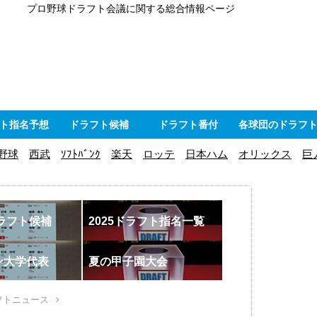
プロ野球ドラフト会議に関する総合情報ページ
ト指名予想
ドラフト候補
ドラフト番付
各球団のドラフ
野球
西武
ｿﾌﾄﾊﾞﾝｸ
楽天
ロッテ
日本ハム
オリックス
巨
ドラフト候補
2025ドラフト指名一覧
ン大学代表
夏の甲子園大会
フトニュース