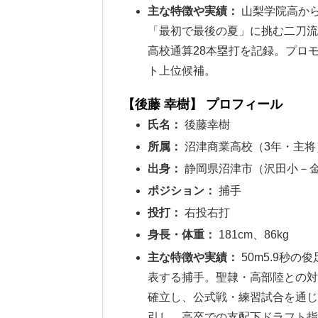
主な特徴や実績：
山梨学院高から
「最初で最後の夏」に挑む二刀
高校通算28本塁打を記録。プロ
ト上位候補。
【後藤 幸樹】 プロフィール
氏名：
後藤幸樹
所属：
沼津商業高校（3年・主将
出身：
静岡県沼津市（沢田小－
ポジション：
捕手
投打：
右投右打
身長・体重：
181cm、86kg
主な特徴や実績：
50m5.9秒の
表する捕手。聖隷・高部陸との
確立し、公式戦・練習試合を通じ
引し、高卒での支配下ドラフト指