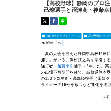
【高校野球】静岡のプロ注
己瑠選手と沼津商・後藤幸
2026年ドラフトニュース
高校野球ドラフ
浜松江之島
夏の大会を控えた静岡県高校野球に
捕手」がいる。浜松江之島を牽引する
強打者・
後藤幸樹
捕手（3年）だ。高
の出場不可期間を経て、高校通算本塁
の150キロ左腕・高部陸投手（聖隷
ライナーの16号を放つなど進化を遂
スポ