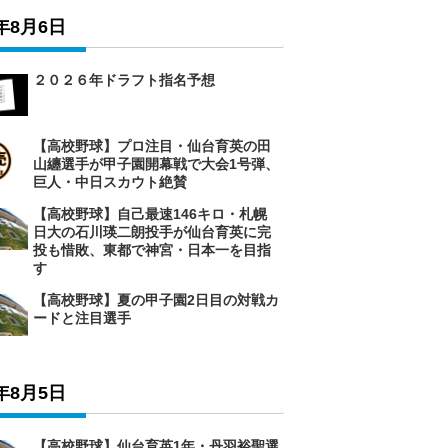
6年8月6日
２０２６年ドラフト指名予想
【高校野球】プロ注目・仙台育英の田
山纏選手が甲子園開幕戦で大会1号弾、
巨人・中日スカウト絶賛
【高校野球】自己最速146キロ・札幌
日大の石川瑛二朗投手が仙台育英に完
投も惜敗、東都で神宮・日本一を目指
す
【高校野球】夏の甲子園2日目の対戦カ
ードと注目選手
6年8月5日
【高校野球】仙台育英1年・丹羽裕聖選