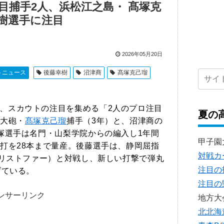
目捕手2人、浜松江之島・ 髙塚克
樹選手に注目
2026年05月20日
トニュース
後藤幸樹
沼津商
髙塚克己瑠
、スカウトの注目を集める「2人のプロ注目
夏の
大砲・
髙塚克己瑠
捕手（3年）と、沼津商の
塚選手は名門・山梨学院からの編入し1年間
甲子園
打を28本まで量産。後藤選手は、静岡屈指
対戦カ
クリストファー）と対戦し、新しい打撃で弾丸
注目の
げている。
注目の
ンサーリンク
地方大
北北海