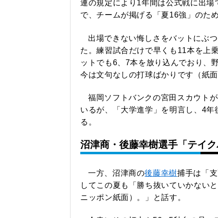
連の規定により1年間は公式戦に出場
で、チームが掲げる「夏16強」のた
出場できない悔しさをバットにぶつ
た。練習試合だけで早くも11本を上
ットでも6、7本を放り込んでおり、
今は文句なしの打球ばかりです（紙面
福岡ソフトバンクの宮田スカウトが
いるが、「大学進学」を明言し、4年
る。
沼津商・後藤幸樹選手「テイク
一方、沼津商の
後藤幸樹
捕手は「支
してこの夏も「勝ち抜いていかないと
ニッポン紙面）。」と話す。