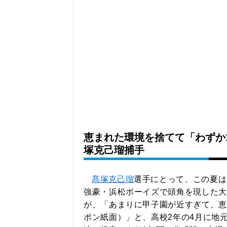
恵まれた環境を捨てて「わずか
塚克己瑠捕手
髙塚克己瑠
選手にとって、この夏は
強豪・浜松ボーイズで頭角を現した大
が、「あまりに甲子園が近すぎて、恵
ポン紙面）」と、高校2年の4月に地