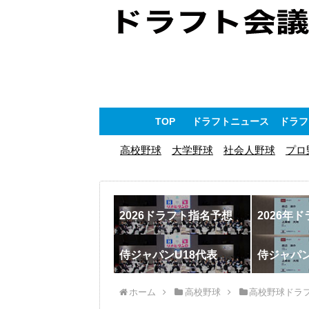
TOP
ドラフトニュース
ドラフ
高校野球
大学野球
社会人野球
プロ
2026ドラフト指名予想
2026年
侍ジャパンU18代表
侍ジャパ
ホーム
高校野球
高校野球ドラ