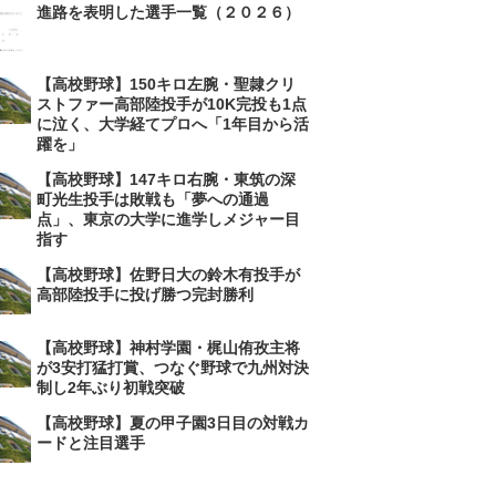
進路を表明した選手一覧（２０２６）
【高校野球】150キロ左腕・聖隷クリ
ストファー高部陸投手が10K完投も1点
に泣く、大学経てプロへ「1年目から活
躍を」
【高校野球】147キロ右腕・東筑の深
町光生投手は敗戦も「夢への通過
点」、東京の大学に進学しメジャー目
指す
【高校野球】佐野日大の鈴木有投手が
高部陸投手に投げ勝つ完封勝利
【高校野球】神村学園・梶山侑孜主将
が3安打猛打賞、つなぐ野球で九州対決
制し2年ぶり初戦突破
【高校野球】夏の甲子園3日目の対戦カ
ードと注目選手