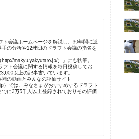
フト会議ホームページを解説し、30年間に渡
選手の分析や12球団のドラフト会議の指名を
。
//makyu.yakyutaro.jp/）」にも執筆。
ドラフト会議に関する情報を毎日投稿してお
23,000以上の記事書いています。
補の動画とみんなの評価サイト
t-kaigi.jp）では、みなさまがおすすめするドラフト
までに3万5千人以上登録されておりその評価