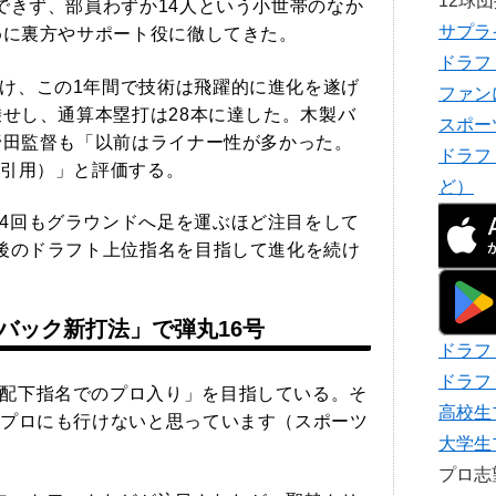
12球
できず、部員わずか14人という小世帯のなか
サプラ
めに裏方やサポート役に徹してきた。
ドラフ
け、この1年間で技術は飛躍的に進化を遂げ
ファン
乗せし、通算本塁打は28本に達した。木製バ
スポー
野田監督も「以前はライナー性が多かった。
ドラフ
引用）」と評価する。
ど）
4回もグラウンドへ足を運ぶほど注目をして
後のドラフト上位指名を目指して進化を続け
バック新打法」で弾丸16号
ドラフ
ドラフ
配下指名でのプロ入り」を目指している。そ
高校生
プロにも行けないと思っています（スポーツ
大学生
プロ