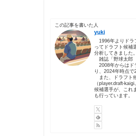
この記事を書いた人
yuki
1996年よりドラ
ってドラフト候補
分析してきました
雑誌「野球太郎（http:
2008年からは
り、2024年時点で
また、ドラフト候
（player.draf
候補選手が、これ
も行っています。