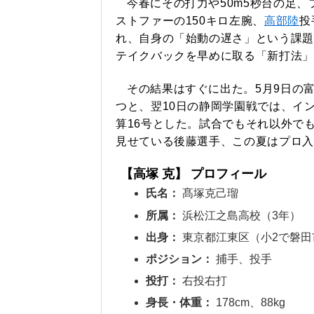
今春にその打力や50m5秒台の足
ストファーの150キロ左腕、
高部陸
投
れ、自身の「始動の遅さ」という課題
テイクバックを早めに取る「新打法」
その結果はすぐに出た。5月9日の
つと、翌10日の静岡学園戦では、イ
算16号とした。試合でもそれ以外で
見せている後藤選手、この夏はプロ入
【高塚 克】 プロフィール
氏名：
髙塚克己瑠
所属：
浜松江之島高校（3年）
出身：
東京都江東区（小2で磐田
ポジション：
捕手、投手
投打：
右投右打
身長・体重：
178cm、88kg