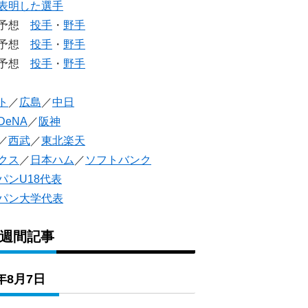
表明した選手
生予想
投手
・
野手
生予想
投手
・
野手
人予想
投手
・
野手
ト
／
広島
／
中日
DeNA
／
阪神
／
西武
／
東北楽天
クス
／
日本ハム
／
ソフトバンク
パンU18代表
パン大学代表
1週間記事
6年8月7日