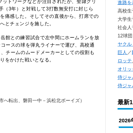
、フットワークなどが注目されたが、聖隷クリ
進路を
手（3年）と対戦して3打数無安打に封じら
高校
を痛感した。そしてその直後から、打席での
大学
へとチェンジを施した。
社会
12球団
富岳館との練習試合で左中間にホームランを放
ヤクル
ンコースの球を弾丸ライナーで運び、高校通
巨人
／
も、チームのムードメーカーとしての役割も
りをかけた戦いとなる。
ロッテ
オリッ
侍ジャ
侍ジャ
市へ転出、磐田一中－浜松北ボーイズ）
最新
202