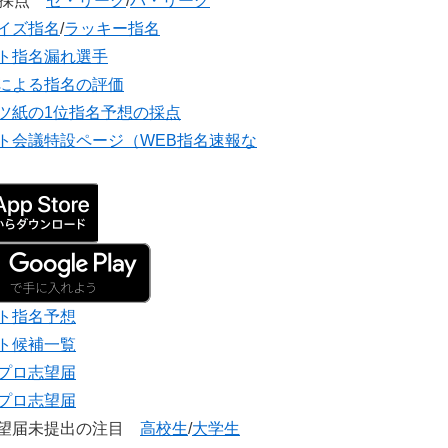
団採点
セ・リーグ
/
パ・リーグ
イズ指名
/
ラッキー指名
ト指名漏れ選手
による指名の評価
ツ紙の1位指名予想の採点
ト会議特設ページ（WEB指名速報な
ト指名予想
ト候補一覧
プロ志望届
プロ志望届
志望届未提出の注目
高校生
/
大学生