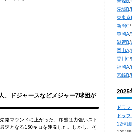
青森B
/
茨城B
/
東東京
新潟C
/
静岡A
/
滋賀B
/
岡山A
/
香川C
/
福岡A
/
宮崎B
/
202
4人、ドジャースなどメジャー7球団が
ドラフ
ドラフ
先発マウンドに上がった。序盤は力強いスト
12球
最速となる150キロを連発した。しかし、そ