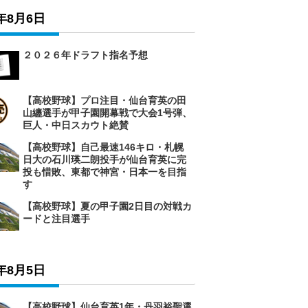
6年8月6日
２０２６年ドラフト指名予想
【高校野球】プロ注目・仙台育英の田
山纏選手が甲子園開幕戦で大会1号弾、
巨人・中日スカウト絶賛
【高校野球】自己最速146キロ・札幌
日大の石川瑛二朗投手が仙台育英に完
投も惜敗、東都で神宮・日本一を目指
す
【高校野球】夏の甲子園2日目の対戦カ
ードと注目選手
6年8月5日
【高校野球】仙台育英1年・丹羽裕聖選