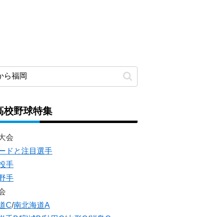
高校野球特集
大会
ードと注目選手
投手
野手
会
道C
/
南北海道A