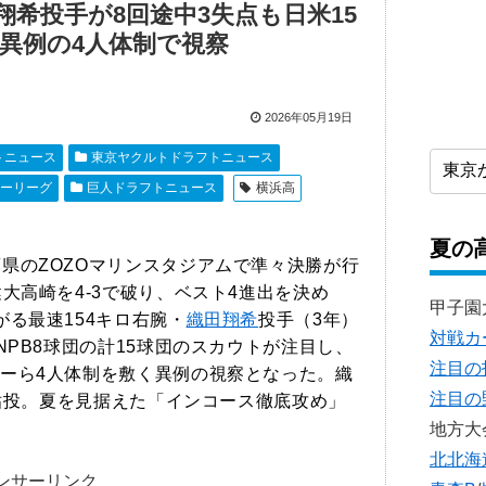
希投手が8回途中3失点も日米15
異例の4人体制で視察
2026年05月19日
トニュース
東京ヤクルトドラフトニュース
ーリーグ
巨人ドラフトニュース
横浜高
夏の
葉県のZOZOマリンスタジアムで準々決勝が行
大高崎を4-3で破り、ベスト4進出を決め
甲子園
る最速154キロ右腕・
織田翔希
投手（3年）
対戦カ
NPB8球団の計15球団のスカウトが注目し、
注目の
ーら4人体制を敷く異例の視察となった。織
注目の
と粘投。夏を見据えた「インコース徹底攻め」
地方大
北北海
ンサーリンク