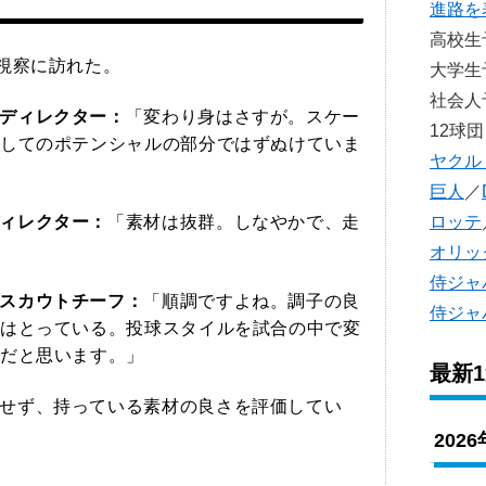
進路を
高校
が視察に訪れた。
大学
社会
ディレクター：
「変わり身はさすが。スケー
12球団
してのポテンシャルの部分ではずぬけていま
ヤクル
巨人
／
ロッテ
ィレクター：
「素材は抜群。しなやかで、走
オリッ
侍ジャ
スカウトチーフ：
「順調ですよね。調子の良
侍ジャ
はとっている。投球スタイルを試合の中で変
だと思います。」
最新
せず、持っている素材の良さを評価してい
202