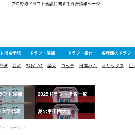
プロ野球ドラフト会議に関する総合情報ページ
ト指名予想
ドラフト候補
ドラフト番付
各球団のドラフ
野球
西武
ｿﾌﾄﾊﾞﾝｸ
楽天
ロッテ
日本ハム
オリックス
巨
ドラフト候補
2025ドラフト指名一覧
ン大学代表
夏の甲子園大会
フトニュース