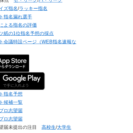
団採点
セ・リーグ
/
パ・リーグ
イズ指名
/
ラッキー指名
ト指名漏れ選手
による指名の評価
ツ紙の1位指名予想の採点
ト会議特設ページ（WEB指名速報な
ト指名予想
ト候補一覧
プロ志望届
プロ志望届
志望届未提出の注目
高校生
/
大学生