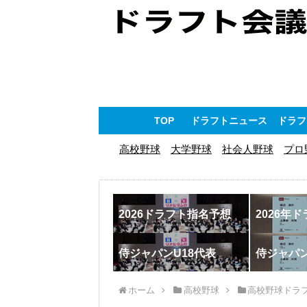
TOP
ドラフトニュース
ドラフ
高校野球
大学野球
社会人野球
プロ
2026ドラフト指名予想
2026年
侍ジャパンU18代表
侍ジャパ
ホーム
高校野球
高校野球ドラ