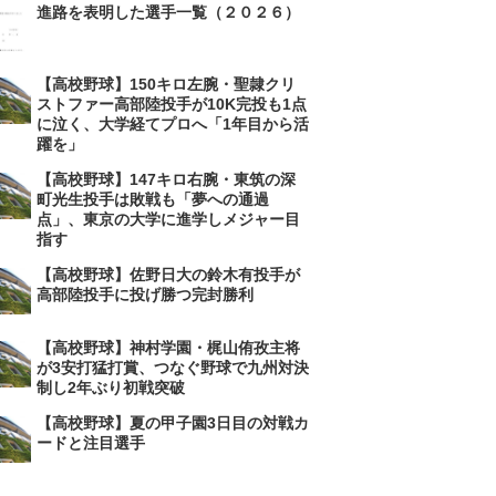
進路を表明した選手一覧（２０２６）
【高校野球】150キロ左腕・聖隷クリ
ストファー高部陸投手が10K完投も1点
に泣く、大学経てプロへ「1年目から活
躍を」
【高校野球】147キロ右腕・東筑の深
町光生投手は敗戦も「夢への通過
点」、東京の大学に進学しメジャー目
指す
【高校野球】佐野日大の鈴木有投手が
高部陸投手に投げ勝つ完封勝利
【高校野球】神村学園・梶山侑孜主将
が3安打猛打賞、つなぐ野球で九州対決
制し2年ぶり初戦突破
【高校野球】夏の甲子園3日目の対戦カ
ードと注目選手