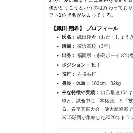
わり、夏の前までには進路を決定する
価がどうこうというのは終わっており
フト1位指名が決まってくる。
【織田 翔希】 プロフィール
氏名：
織田翔希（おだ・しょう
所属：
横浜高校（3年）
出身：
福岡県（糸島ボーイズ出
ポジション：
投手
投打：
右投右打
身長・体重：
183cm、82kg
主な特徴や実績：
自己最速154
球と、試合中に「本格派」と「
る。春季関東大会・健大高崎戦で7
米15球団が集結した2026年ド