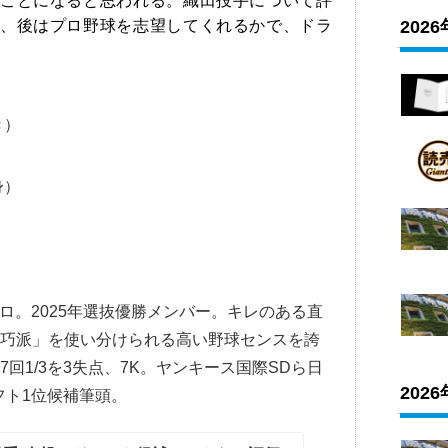
ことになると思われる。織田投手について評
、後はプロ野球を志望してくれるかで、ドラ
202
き）
身）
キロ。2025年選抜優勝メンバー。キレのある直
技巧派」を使い分けられる高い野球センスを誇
回1/3を3失点、7K。ヤンキース国際SDら日
202
ラフト1位候補筆頭。