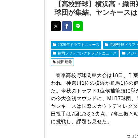
【高校野球】横浜高・織田翔
球団が集結、ヤンキースは
2026年ドラフトニュース
高校野球ドラフ
福岡ソフトバンクドラフトニュース
メジャ
織田翔希
春季高校野球関東大会は18日、千
われ、神奈川1位の横浜が群馬1位の健
た。今秋のドラフト1位候補筆頭に挙が
の今大会初マウンドに、MLB7球団、
ヤンキースは国際スカウトディレクタ
田投手は7回1/3を3失点、7奪三振
に挑戦し、課題も見せた。
スポ