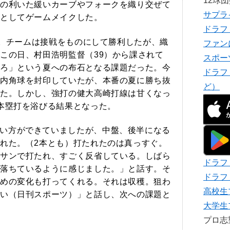
12球
の利いた緩いカーブやフォークを織り交ぜて
サプラ
としてゲームメイクした。
ドラフ
失点。チームは接戦をものにして勝利したが、織
ファン
この日、村田浩明監督（39）から課されて
スポー
ろ」という夏への布石となる課題だった。今
ドラフ
内角球を封印していたが、本番の夏に勝ち抜
ど）
た。しかし、強打の健大高崎打線は甘くなっ
本塁打を浴びる結果となった。
い方ができていましたが、中盤、後半になる
れた。（2本とも）打たれたのは真っすぐ。
サンで打たれ、すごく反省している。しばら
ドラフ
落ちているように感じました。」と話す。そ
ドラフ
めの変化も打ってくれる。それは収穫。狙わ
高校生
い（日刊スポーツ）」と話し、次への課題と
大学生
プロ