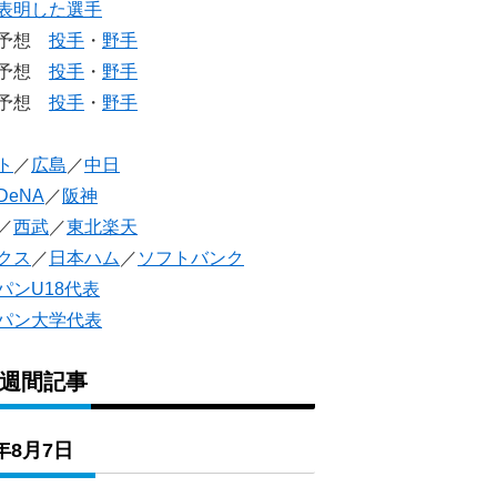
表明した選手
生予想
投手
・
野手
生予想
投手
・
野手
人予想
投手
・
野手
ト
／
広島
／
中日
DeNA
／
阪神
／
西武
／
東北楽天
クス
／
日本ハム
／
ソフトバンク
パンU18代表
パン大学代表
1週間記事
6年8月7日