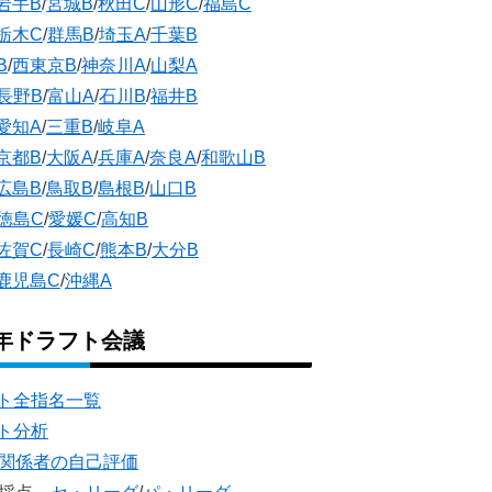
岩手B
/
宮城B
/
秋田C
/
山形C
/
福島C
栃木C
/
群馬B
/
埼玉A
/
千葉B
B
/
西東京B
/
神奈川A
/
山梨A
長野B
/
富山A
/
石川B
/
福井B
愛知A
/
三重B
/
岐阜A
京都B
/
大阪A
/
兵庫A
/
奈良A
/
和歌山B
広島B
/
鳥取B
/
島根B
/
山口B
徳島C
/
愛媛C
/
高知B
佐賀C
/
長崎C
/
熊本B
/
大分B
鹿児島C
/
沖縄A
5年ドラフト会議
ト全指名一覧
ト分析
団関係者の自己評価