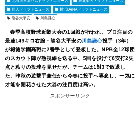
北海道日本ハムドラフトニュース
東北楽天ドラフトニュース
巨人ドラフトニュース
横浜DeNAドラフトニュース
龍谷大平安
川島謙心
春季高校野球近畿大会の1回戦が行われ、プロ注目の
最速149キロ右腕・龍谷大平安の
川島謙心
投手（3年）
が報徳学園高戦に2番手として登板した。NPB全12球団
のスカウト陣が熱視線を送る中、5回を投げて6安打2失
点と粘りの投球を見せたが、チームは1対3で敗退し
た。昨秋の遊撃手兼任から今春に投手へ専念し、一気に
才能を開花させた大器の注目度は高い。
スポンサーリンク