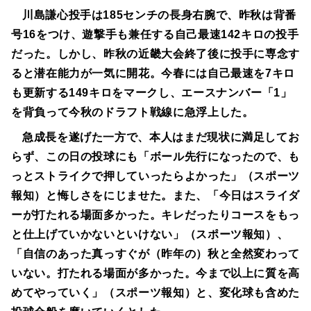
川島謙心投手は185センチの長身右腕で、昨秋は背番
号16をつけ、遊撃手も兼任する自己最速142キロの投手
だった。しかし、昨秋の近畿大会終了後に投手に専念す
ると潜在能力が一気に開花。今春には自己最速を7キロ
も更新する149キロをマークし、エースナンバー「1」
を背負って今秋のドラフト戦線に急浮上した。
急成長を遂げた一方で、本人はまだ現状に満足してお
らず、この日の投球にも「ボール先行になったので、も
っとストライクで押していったらよかった」（スポーツ
報知）と悔しさをにじませた。また、「今日はスライダ
ーが打たれる場面多かった。キレだったりコースをもっ
と仕上げていかないといけない」（スポーツ報知）、
「自信のあった真っすぐが（昨年の）秋と全然変わって
いない。打たれる場面が多かった。今まで以上に質を高
めてやっていく」（スポーツ報知）と、変化球も含めた