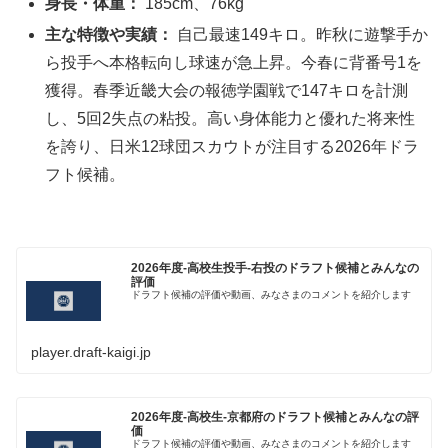
身長・体重：
185cm、76kg
主な特徴や実績：
自己最速149キロ。昨秋に遊撃手か
ら投手へ本格転向し球速が急上昇。今春に背番号1を
獲得。春季近畿大会の報徳学園戦で147キロを計測
し、5回2失点の粘投。高い身体能力と優れた将来性
を誇り、日米12球団スカウトが注目する2026年ドラ
フト候補。
2026年度-高校生投手-右投のドラフト候補とみんなの
評価
ドラフト候補の評価や動画、みなさまのコメントを紹介します
player.draft-kaigi.jp
2026年度-高校生-京都府のドラフト候補とみんなの評
価
ドラフト候補の評価や動画、みなさまのコメントを紹介します