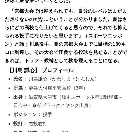
投球全般を磨いていくとした。
「京都大会では抑えられても、自分のレベルはまだま
だ足りないのだな…ということが分かりました。夏はさ
らにどの高校も仕上げてくると思うので、それでも抑え
られる投手になりたいと思います」（スポーツニッポ
ン）と話す川島投手、夏の京都大会までに目標の150キ
ロに到達し、その大会で圧倒する投球を見せることがで
きれば、ドラフト候補として秋を迎えることになる。
【川島 謙心】 プロフィール
氏名：
川島謙心（かわしま・けんしん）
所属：
龍谷大付属平安高校（3年）
出身：
滋賀県大津市（坂本スポーツ少年団野球部－
日吉中・京都ブラックスヤング出身）
ポジション：
投手
投打：
右投右打