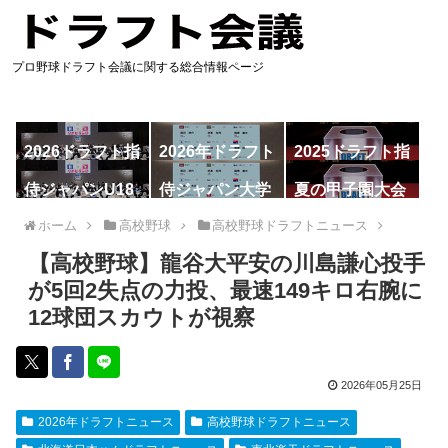
プロ野球ドラフト会議に関する総合情報ページ
2026ドラフト指
2026年ドラフト
2025ドラフト指
名予想
候補
名一覧
侍ジャパンU18
侍ジャパン大学
夏の甲子園大会
代表
代表
ホーム
高校野球
高校野球ドラフトニュース
【高校野球】龍谷大平安の川島謙心投手
が5回2失点の力投、最速149キロ右腕に
12球団スカウトが視察
2026年05月25日
2026年ドラフトニュース
高校野球ドラフトニュース