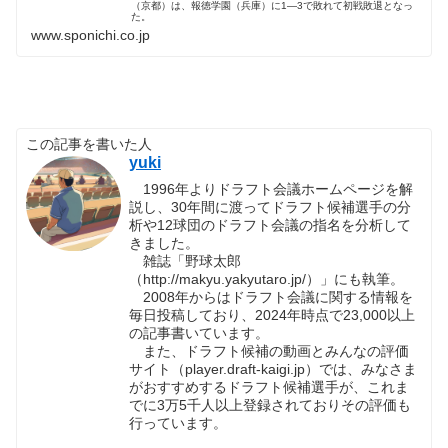
（京都）は、報徳学園（兵庫）に1―3で敗れて初戦敗退となっ
た。
www.sponichi.co.jp
この記事を書いた人
yuki
1996年よりドラフト会議ホームページを解
説し、30年間に渡ってドラフト候補選手の分
析や12球団のドラフト会議の指名を分析して
きました。
雑誌「野球太郎
（http://makyu.yakyutaro.jp/）」にも執筆。
2008年からはドラフト会議に関する情報を
毎日投稿しており、2024年時点で23,000以上
の記事書いています。
また、ドラフト候補の動画とみんなの評価
サイト（player.draft-kaigi.jp）では、みなさま
がおすすめするドラフト候補選手が、これま
でに3万5千人以上登録されておりその評価も
行っています。