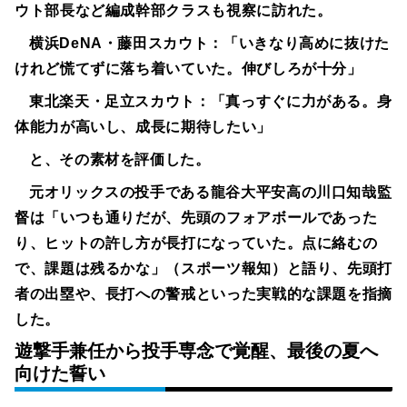
ウト部長など編成幹部クラスも視察に訪れた。
横浜DeNA・藤田スカウト：
「いきなり高めに抜けた
けれど慌てずに落ち着いていた。伸びしろが十分」
東北楽天・足立スカウト：
「真っすぐに力がある。身
体能力が高いし、成長に期待したい」
と、その素材を評価した。
元オリックスの投手である龍谷大平安高の川口知哉監
督は「いつも通りだが、先頭のフォアボールであった
り、ヒットの許し方が長打になっていた。点に絡むの
で、課題は残るかな」（スポーツ報知）と語り、先頭打
者の出塁や、長打への警戒といった実戦的な課題を指摘
した。
遊撃手兼任から投手専念で覚醒、最後の夏へ
向けた誓い