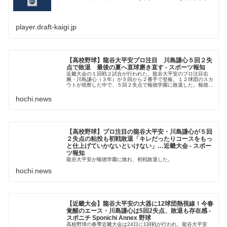
player.draft-kaigi.jp
【高校野球】龍谷大平安プロ注目 川島謙心５回２失
点で敗退 最後の夏へ直球磨き直す - スポーツ報知
近畿大会の１回戦２試合が行われた。龍谷大平安のプロ注目右
腕・川島謙心（３年）が５回から２番手で登板。１２球団のスカ
ウトが視察した中で、５回２失点で報徳学園に敗退した。報徳学
園はエース左腕・沢田悠佑（
hochi.news
【高校野球】プロ注目の龍谷大平安・川島謙心が５回
２失点の粘投も初戦敗退「キレだったりコースをもっ
と仕上げていかないといけない」…近畿大会 - スポー
ツ報知
龍谷大平安が報徳学園に敗れ、初戦敗退した。
hochi.news
【近畿大会】龍谷大平安の大器に12球団熱視線！今春
覚醒のエース・川島謙心は5回2失点、敗退も存在感 -
スポニチ Sponichi Annex 野球
高校野球の春季近畿大会は24日に1回戦が行われ、龍谷大平安