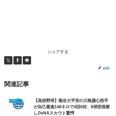
シェアする
yuki
関連記事
【高校野球】龍谷大平安の川島謙心投手
2026年ドラフトニュース
が自己最速148キロで4回0封、6球団視察
しDeNAスカウト驚愕