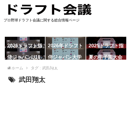
プロ野球ドラフト会議に関する総合情報ページ
2026ドラフト指
2026年ドラフト
2025ドラフト指
名予想
候補
名一覧
侍ジャパンU18
侍ジャパン大学
夏の甲子園大会
代表
代表
ホーム
タグ : 武田翔太
武田翔太