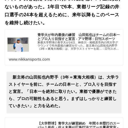
ないものがあった。1年目で6本、東都リーグ記録の井
口選手の24本を超えるために、来年以降もこのペース
を維持し続けたい。
青学大が年内最後の練習 山田拓也はチームの日本一
とプロ入り目指すと宣言 - アマ野球 : 日刊スポーツ
東都大学野球の青学大が24日、神奈川・相模原市内の同大学グ
ラウンドで年内最後の練習を行った。新主将の山田拓也内野手
（3年＝東海大相模）は、大学ラストイヤーを前… - 日刊スポー
ツ新聞社のニュースサイト、ニッカンスポーツ・コム
（nikkans...
www.nikkansports.com
新主将の山田拓也内野手（3年＝東海大相模）は、大学ラ
ストイヤーを前に、チームの日本一と、プロ入りを目指す
と宣言。「日本一を絶対に取りたい。東都で優勝ができた
ら、プロの可能性もあると思う。まずはしっかりと練習し
ていきたい」と力を込めた。
【大学野球】青学大が練習納め 年間６本塁打のスー
パー１年生・佐々木泰が広角打法でアーチ量産宣言 -