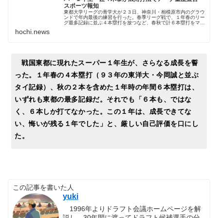
スポーツ報知
東都大学リーグの青学大が２３日、神奈川・相模原市内のグラウ
ンドで年内最後の練習を行った。春季リーグ戦で、１年春のリー
グ最多記録に並ぶ４本塁打を放つなど、春秋で計６本塁打をマー
クした佐々木泰（県岐阜商
hochi.news
戦国東都に現れたスーパー１年生が、さらなる成長を誓
った。１年春の４本塁打（９３年の東洋大・今岡誠と並ぶ
タイ記録）、秋の２本を含めた１年時の年間６本塁打は、
いずれも東都の最多記録だ。それでも「６本も、ではな
く、６本しか打てなかった。この１年は、成長できてな
い、悔いが残る１年でした」と、厳しい自己評価を口にし
た。
この記事を書いた人
yuki
1996年よりドラフト会議ホームページを解
説し、30年間に渡ってドラフト候補選手の分