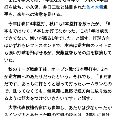
打を放ち、小久保、井口二世と注目された
佐々木泰
選
手も、来年への決意を見せる。
今年は春に4本塁打、秋にも2本塁打を放ったが、「6
本もではなく、6本しか打てなかった。この1年は成長
できてない、悔いが残る1年でした」と話す。打球方向
はいずれもレフトスタンドで、本来は逆方向のライトに
も強い打球を飛ばせるが、安藤監督もその点を指摘して
いた。
秋のリーグ戦終了後、オープン戦で3本塁打中、2本
が逆方向へのあたりだったという。それでも、「まだま
だです。あっちに打とうと思って打ったホームランなの
で。狙ってなくても、無意識に反応で逆方向に放り込め
るように筋力をつけていきたいです」と話す。
大学代表候補合宿にも参加し、あたりは少なかったが
スイング力とあたった時の打球の鋭さは、3年生に負け