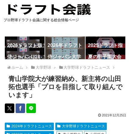
プロ野球ドラフト会議に関する総合情報ページ
2026ドラフト指
2026年ドラフト
2025ドラフト指
名予想
候補
名一覧
侍ジャパンU18
侍ジャパン大学
夏の甲子園大会
代表
代表
ホーム
大学野球
大学野球ドラフトニュース
青山学院大が練習納め、新主将の山田
拓也選手「プロを目指して取り組んで
います」
2021年12月25日
2024年ドラフトニュース
大学野球ドラフトニュース