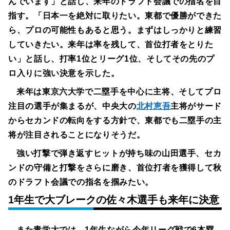
んでいます」と話し、来年のドラフト会議での指名を目
指す。「日本一を絶対に取りたい。東都で優勝ができた
ら、プロの可能性もあると思う。まずはしっかりと練習
していきたい。来年は率を残して、首位打者をとりた
い」と話し、打率1位とリーグ1位、そしてその先のプ
ロ入りに強い決意を示した。
来年は東京六大学で二塁手を中心に主将、そしてプロ
注目の選手が集まるが、中央大の
北村恵吾
主将がサード
からセカンドの転向をする方針で、東都でも二塁手の主
将が注目されることになりそうだ。
強い打撃で弾き返すヒットが持ち味の山田選手、セカ
ンドの守備と打撃をさらに磨き、首位打者を獲得して秋
のドラフト会議での指名を掴みたい。
1年生で大ブレークの佐々木選手も来年に決意
また青学大では、1年生ながら今年リーグ戦で6本塁