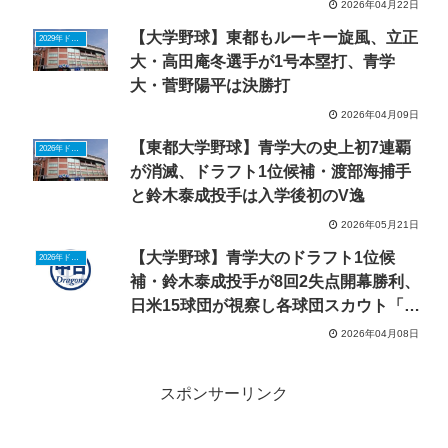
2026年04月22日
【大学野球】東都もルーキー旋風、立正
2029年ドラフトニュース
大・高田庵冬選手が1号本塁打、青学
大・菅野陽平は決勝打
2026年04月09日
【東都大学野球】青学大の史上初7連覇
2026年ドラフトニュース
が消滅、ドラフト1位候補・渡部海捕手
と鈴木泰成投手は入学後初のV逸
2026年05月21日
【大学野球】青学大のドラフト1位候
2026年ドラフトニュース
補・鈴木泰成投手が8回2失点開幕勝利、
日米15球団が視察し各球団スカウト「目
玉だと」
2026年04月08日
スポンサーリンク